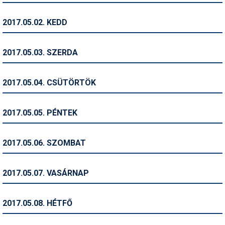
Humor
2017.05.02. KEDD
Hütte
Ingatlan
2017.05.03. SZERDA
Interjúk
2017.05.04. CSÜTÖRTÖK
Játékok
Kerékpár
2017.05.05. PÉNTEK
Korcsolya
2017.05.06. SZOMBAT
Könyvajánló
Magazinok
2017.05.07. VASÁRNAP
Munkavállalás
2017.05.08. HÉTFŐ
Olvasnivaló