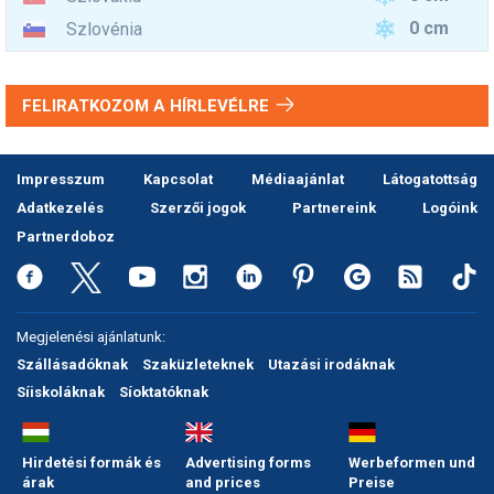
0 cm
Szlovénia
FELIRATKOZOM A HÍRLEVÉLRE
Impresszum
Kapcsolat
Médiaajánlat
Látogatottság
Adatkezelés
Szerzői jogok
Partnereink
Logóink
Partnerdoboz
Megjelenési ajánlatunk:
Szállásadóknak
Szaküzleteknek
Utazási irodáknak
Síiskoláknak
Síoktatóknak
Hirdetési formák és
Advertising forms
Werbeformen und
árak
and prices
Preise