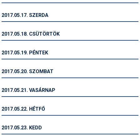
Síruházat
Síszerviz
2017.05.17. SZERDA
Sítechnika
2017.05.18. CSÜTÖRTÖK
Síugrás
Snowboard
2017.05.19. PÉNTEK
Snowboardfelszerelés
2017.05.20. SZOMBAT
Sportorvos
Szakértők
2017.05.21. VASÁRNAP
Szánkó
2017.05.22. HÉTFŐ
Szótárak
Telemark
2017.05.23. KEDD
Téli sportok