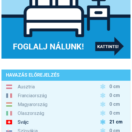
HAVAZÁS ELŐREJELZÉS
0 cm
Ausztria
0 cm
Franciaország
0 cm
Magyarország
0 cm
Olaszország
21 cm
Svájc
0 cm
Szlovákia