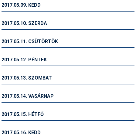
Pályázatok
2017.05.09. KEDD
Portálinfo
2017.05.10. SZERDA
Rajzok
Síbérletárak
2017.05.11. CSÜTÖRTÖK
Síbörze
2017.05.12. PÉNTEK
Sícipő
Sífelszerelés
2017.05.13. SZOMBAT
Sífutás
2017.05.14. VASÁRNAP
Síléc
Símánia
2017.05.15. HÉTFŐ
Síoktatás
2017.05.16. KEDD