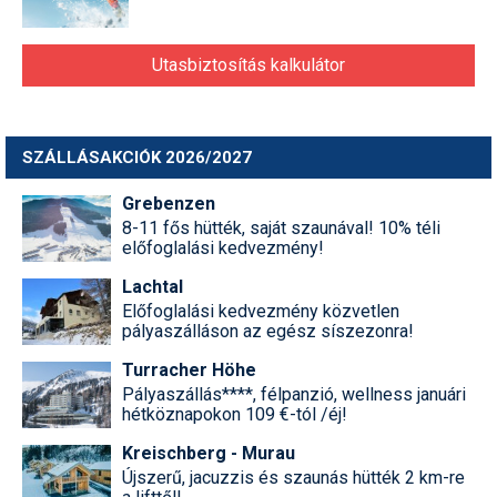
Utasbiztosítás kalkulátor
SZÁLLÁSAKCIÓK 2026/2027
Grebenzen
8-11 fős hütték, saját szaunával! 10% téli
előfoglalási kedvezmény!
Lachtal
Előfoglalási kedvezmény közvetlen
pályaszálláson az egész síszezonra!
Turracher Höhe
Pályaszállás****, félpanzió, wellness januári
hétköznapokon 109 €-tól /éj!
Kreischberg - Murau
Újszerű, jacuzzis és szaunás hütték 2 km-re