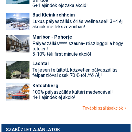
a lifttől!
6+1 ajándék éjszaka akció!
Bad Kleinkirchheim
Luxus pályaszállás óriás wellnessel! 3=4 éj
akciók mellékszezonban!
Maribor - Pohorje
Pályaszállás**** szauna- részleggel a hegy
tetején!
5-10% téli first minute akció!
Lachtal
Teljesen felújított, közvetlen pályaszállás
félpanzióval csak 70 €-tól /fő /éj!
Katschberg
100% pályaszállás kültéri medencével!
4+1 ajándék éj akció!
További szállásakciók
SZAKÜZLET AJÁNLATOK