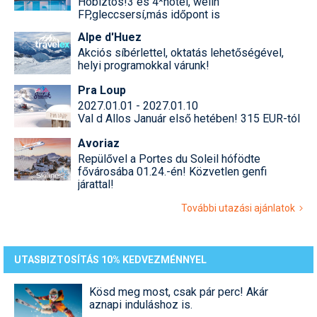
Hóbiztos!3 és 4*hotel, welln
FP,gleccsersí,más időpont is
Alpe d'Huez
Akciós síbérlettel, oktatás lehetőségével,
helyi programokkal várunk!
Pra Loup
2027.01.01 - 2027.01.10
Val d Allos Január első hetében! 315 EUR-tól
Avoriaz
Repülővel a Portes du Soleil hófödte
fővárosába 01.24.-én! Közvetlen genfi
járattal!
További utazási ajánlatok
UTASBIZTOSÍTÁS 10% KEDVEZMÉNNYEL
Kösd meg most, csak pár perc! Akár
aznapi induláshoz is.