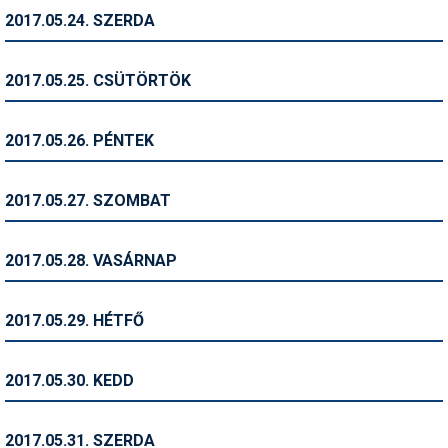
2017.05.24. SZERDA
Termékajánló
Történelem
2017.05.25. CSÜTÖRTÖK
Túrasí
2017.05.26. PÉNTEK
Utasbiztosítás
Utazási tippek
2017.05.27. SZOMBAT
Védőfelszerelés
2017.05.28. VASÁRNAP
Wellness
2017.05.29. HÉTFŐ
2017.05.30. KEDD
2017.05.31. SZERDA