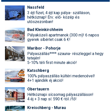
Nassfeld
3 éjt fizet, 4 éjt kap pálya- szálláson,
hétköznap! Érv.: elő- közép és
utószezonban!
Bad Kleinkirchheim
Pályaközeli apartmanok (300 m)! 6 napos
gyerek síbérlet csak 6 €!
Maribor - Pohorje
Pályaszállás**** szauna- részleggel a hegy
tetején!
5-10% téli first minute akció!
Katschberg
100% pályaszállás kültéri medencével!
4+1 ajándék éj akció!
Obertauern
Hétköznapi sícsomag pályaszálláson!
4 éj + 3 nap sí: 590 €-tól /fő!
Kreischberg - Murau