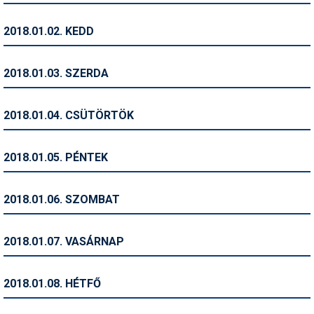
Humor
2018.01.02. KEDD
Hütte
Ingatlan
2018.01.03. SZERDA
Interjúk
2018.01.04. CSÜTÖRTÖK
Játékok
Kerékpár
2018.01.05. PÉNTEK
Korcsolya
2018.01.06. SZOMBAT
Könyvajánló
Magazinok
2018.01.07. VASÁRNAP
Munkavállalás
2018.01.08. HÉTFŐ
Olvasnivaló