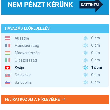
HAVAZÁS ELŐREJELZÉS
0 cm
Ausztria
0 cm
Franciaország
0 cm
Magyarország
0 cm
Olaszország
12 cm
Svájc
0 cm
Szlovákia
0 cm
Szlovénia
FELIRATKOZOM A HÍRLEVÉLRE