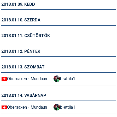
Pályázatok
2018.01.09. KEDD
Portálinfo
2018.01.10. SZERDA
Rajzok
Síbérletárak
2018.01.11. CSÜTÖRTÖK
Síbörze
2018.01.12. PÉNTEK
Sícipő
Sífelszerelés
2018.01.13. SZOMBAT
Sífutás
Obersaxen - Mundaun
b-attila1
Síléc
2018.01.14. VASÁRNAP
Símánia
Obersaxen - Mundaun
b-attila1
Síoktatás