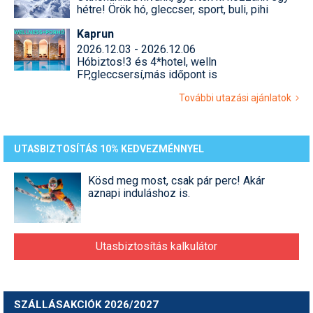
hétre! Örök hó, gleccser, sport, buli, pihi
Kaprun
2026.12.03 - 2026.12.06
Hóbiztos!3 és 4*hotel, welln
FP,gleccsersí,más időpont is
További utazási ajánlatok
UTASBIZTOSÍTÁS 10% KEDVEZMÉNNYEL
Kösd meg most, csak pár perc! Akár
aznapi induláshoz is.
Utasbiztosítás kalkulátor
SZÁLLÁSAKCIÓK 2026/2027