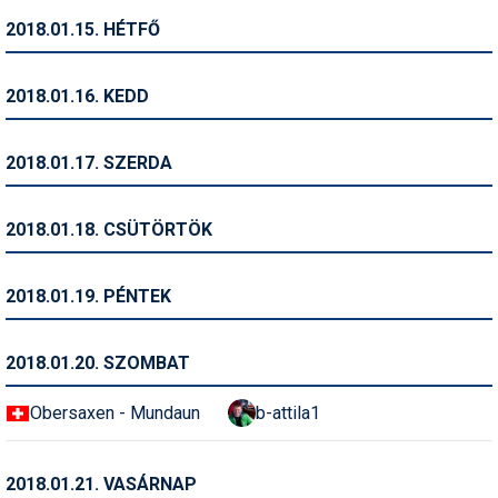
Síruházat
2018.01.15. HÉTFŐ
Síszerviz
Sítechnika
2018.01.16. KEDD
Síugrás
2018.01.17. SZERDA
Snowboard
Snowboardfelszerelés
2018.01.18. CSÜTÖRTÖK
Sportorvos
2018.01.19. PÉNTEK
Szakértők
Szánkó
2018.01.20. SZOMBAT
Szótárak
Obersaxen - Mundaun
b-attila1
Telemark
2018.01.21. VASÁRNAP
Téli sportok