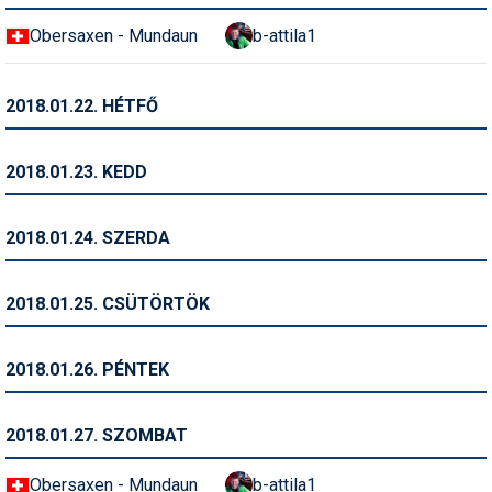
Obersaxen - Mundaun
b-attila1
Termékajánló
Történelem
2018.01.22. HÉTFŐ
Túrasí
2018.01.23. KEDD
Utasbiztosítás
Utazási tippek
2018.01.24. SZERDA
Védőfelszerelés
2018.01.25. CSÜTÖRTÖK
Wellness
2018.01.26. PÉNTEK
2018.01.27. SZOMBAT
Obersaxen - Mundaun
b-attila1