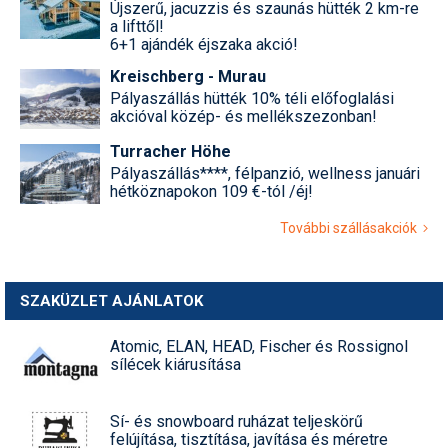
Újszerű, jacuzzis és szaunás hütték 2 km-re
a lifttől!
6+1 ajándék éjszaka akció!
Kreischberg - Murau
Pályaszállás hütték 10% téli előfoglalási
akcióval közép- és mellékszezonban!
Turracher Höhe
Pályaszállás****, félpanzió, wellness januári
hétköznapokon 109 €-tól /éj!
További szállásakciók
SZAKÜZLET AJÁNLATOK
Atomic, ELAN, HEAD, Fischer és Rossignol
sílécek kiárusítása
Sí- és snowboard ruházat teljeskörű
felújítása, tisztítása, javítása és méretre