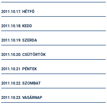
Síruházat
Síszerviz
2011.10.17. HÉTFŐ
Sítechnika
2011.10.18. KEDD
Síugrás
Snowboard
2011.10.19. SZERDA
Snowboardfelszerelés
2011.10.20. CSÜTÖRTÖK
Sportorvos
Szakértők
2011.10.21. PÉNTEK
Szánkó
2011.10.22. SZOMBAT
Szótárak
Telemark
2011.10.23. VASÁRNAP
Téli sportok