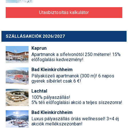
Utasbiztosítás kalkulátor
SZÁLLÁSAKCIÓK 2026/2027
Kaprun
Apartmanok a sífelvonótól 250 méterre! 15%
előfoglalási kedvezmény!
Bad Kleinkirchheim
Pályaközeli apartmanok (300 m)! 6 napos
gyerek síbérlet csak 6 €!
Lachtal
100% pályaszállás!
5% téli előfoglalási akció a teljes síszezonra!
Bad Kleinkirchheim
Luxus pályaszállás óriás wellnessel! 3=4 éj
akciók mellékszezonban!