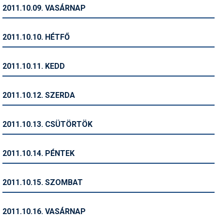
Pályázatok
2011.10.09. VASÁRNAP
Portálinfo
2011.10.10. HÉTFŐ
Rajzok
Síbérletárak
2011.10.11. KEDD
Síbörze
2011.10.12. SZERDA
Sícipő
Sífelszerelés
2011.10.13. CSÜTÖRTÖK
Sífutás
2011.10.14. PÉNTEK
Síléc
Símánia
2011.10.15. SZOMBAT
Síoktatás
2011.10.16. VASÁRNAP