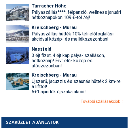
Turracher Höhe
Pályaszállás****, félpanzió, wellness januári
hétköznapokon 109 €-tól /éj!
Kreischberg - Murau
Pályaszállás hütték 10% téli előfoglalási
akcióval közép- és mellékszezonban!
Nassfeld
3 éjt fizet, 4 éjt kap pálya- szálláson,
hétköznap! Érv.: elő- közép és
utószezonban!
Kreischberg - Murau
Újszerű, jacuzzis és szaunás hütték 2 km-re
a lifttől!
6+1 ajándék éjszaka akció!
További szállásakciók
SZAKÜZLET AJÁNLATOK