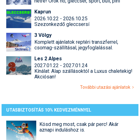
hétre! Örök hó, gleccser, sport, buli, pihi
Kaprun
2026.10.22 - 2026.10.25
Szezonkezdő gleccsersí
3 Völgy
Komplett ajánlatok reptéri transzferrel,
csomag-szállításal, jegyfoglalással.
Les 2 Alpes
2027.01.22 - 2027.01.24
Kínálat: Alap szállásoktól a Luxus chaletekig!
Akciósan!
További utazási ajánlatok
UTASBIZTOSÍTÁS 10% KEDVEZMÉNNYEL
Kösd meg most, csak pár perc! Akár
aznapi induláshoz is.