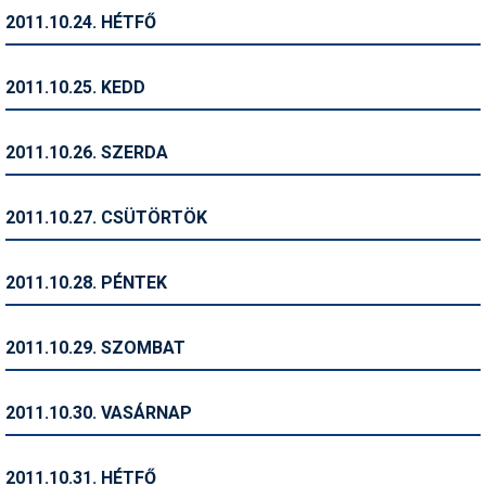
2011.10.24. HÉTFŐ
Termékajánló
Történelem
2011.10.25. KEDD
Túrasí
2011.10.26. SZERDA
Utasbiztosítás
Utazási tippek
2011.10.27. CSÜTÖRTÖK
Védőfelszerelés
2011.10.28. PÉNTEK
Wellness
2011.10.29. SZOMBAT
2011.10.30. VASÁRNAP
2011.10.31. HÉTFŐ