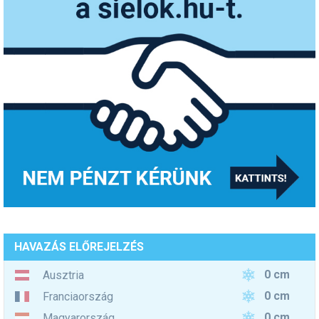
HAVAZÁS ELŐREJELZÉS
0 cm
Ausztria
0 cm
Franciaország
0 cm
Magyarország