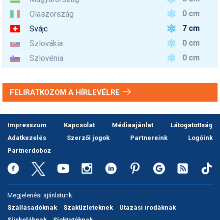
0 cm
Olaszország
7 cm
Svájc
0 cm
Szlovákia
0 cm
Szlovénia
FELIRATKOZOM A HÍRLEVÉLRE
Impresszum
Kapcsolat
Médiaajánlat
Látogatottság
Adatkezelés
Szerzői jogok
Partnereink
Logóink
Partnerdoboz
Megjelenési ajánlatunk:
Szállásadóknak
Szaküzleteknek
Utazási irodáknak
Síiskoláknak
Síoktatóknak