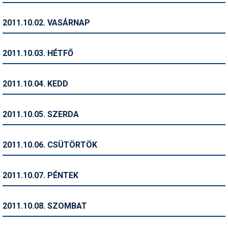
Humor
2011.10.02. VASÁRNAP
Hütte
Ingatlan
2011.10.03. HÉTFŐ
Interjúk
2011.10.04. KEDD
Játékok
Kerékpár
2011.10.05. SZERDA
Korcsolya
2011.10.06. CSÜTÖRTÖK
Könyvajánló
Magazinok
2011.10.07. PÉNTEK
Munkavállalás
2011.10.08. SZOMBAT
Olvasnivaló