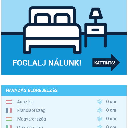
HAVAZÁS ELŐREJELZÉS
0 cm
Ausztria
0 cm
Franciaország
0 cm
Magyarország
0 cm
Olaszország