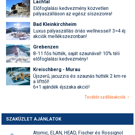
Lachtal
Előfoglalási kedvezmény közvetlen
pályaszálláson az egész síszezonra!
Bad Kleinkirchheim
Luxus pályaszállás óriás wellnessel! 3=4 éj
akciók mellékszezonban!
Grebenzen
8-11 fős hütték, saját szaunával! 10% téli
előfoglalási kedvezmény!
Kreischberg - Murau
Újszerű, jacuzzis és szaunás hütték 2 km-re
a lifttől!
6+1 ajándék éjszaka akció!
További szállásakciók
SZAKÜZLET AJÁNLATOK
Atomic, ELAN, HEAD, Fischer és Rossignol