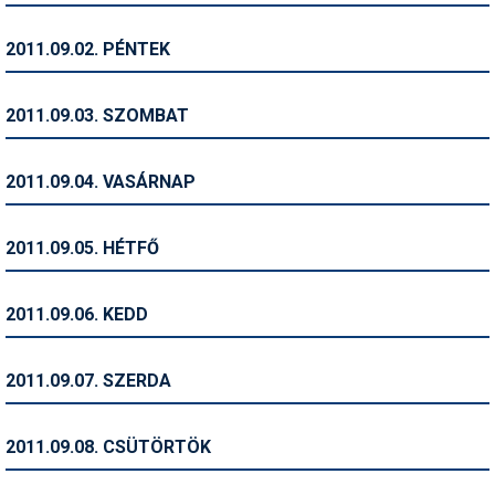
Humor
2011.09.02. PÉNTEK
Hütte
Ingatlan
2011.09.03. SZOMBAT
Interjúk
2011.09.04. VASÁRNAP
Játékok
Kerékpár
2011.09.05. HÉTFŐ
Korcsolya
2011.09.06. KEDD
Könyvajánló
Magazinok
2011.09.07. SZERDA
Munkavállalás
2011.09.08. CSÜTÖRTÖK
Olvasnivaló