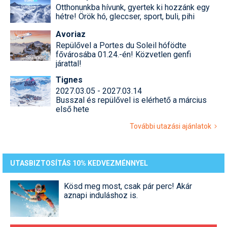
Otthonunkba hívunk, gyertek ki hozzánk egy
hétre! Örök hó, gleccser, sport, buli, pihi
Avoriaz
Repülővel a Portes du Soleil hófödte
fővárosába 01.24.-én! Közvetlen genfi
járattal!
Tignes
2027.03.05 - 2027.03.14
Busszal és repülővel is elérhető a március
első hete
További utazási ajánlatok
UTASBIZTOSÍTÁS 10% KEDVEZMÉNNYEL
Kösd meg most, csak pár perc! Akár
aznapi induláshoz is.