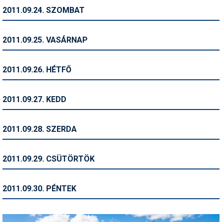
2011.09.24. SZOMBAT
Termékajánló
Történelem
2011.09.25. VASÁRNAP
Túrasí
2011.09.26. HÉTFŐ
Utasbiztosítás
Utazási tippek
2011.09.27. KEDD
Védőfelszerelés
2011.09.28. SZERDA
Wellness
2011.09.29. CSÜTÖRTÖK
2011.09.30. PÉNTEK