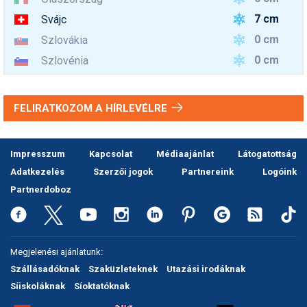
7 cm
Svájc
0 cm
Szlovákia
0 cm
Szlovénia
FELIRATKOZOM A HÍRLEVÉLRE
Impresszum
Kapcsolat
Médiaajánlat
Látogatottság
Adatkezelés
Szerzői jogok
Partnereink
Logóink
Partnerdoboz
Megjelenési ajánlatunk:
Szállásadóknak
Szaküzleteknek
Utazási irodáknak
Síiskoláknak
Síoktatóknak