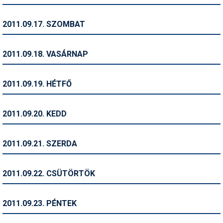
Síruházat
Síszerviz
2011.09.17. SZOMBAT
Sítechnika
2011.09.18. VASÁRNAP
Síugrás
Snowboard
2011.09.19. HÉTFŐ
Snowboardfelszerelés
2011.09.20. KEDD
Sportorvos
Szakértők
2011.09.21. SZERDA
Szánkó
2011.09.22. CSÜTÖRTÖK
Szótárak
Telemark
2011.09.23. PÉNTEK
Téli sportok