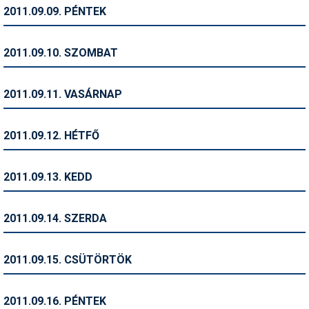
Pályázatok
2011.09.09. PÉNTEK
Portálinfo
2011.09.10. SZOMBAT
Rajzok
Síbérletárak
2011.09.11. VASÁRNAP
Síbörze
2011.09.12. HÉTFŐ
Sícipő
Sífelszerelés
2011.09.13. KEDD
Sífutás
2011.09.14. SZERDA
Síléc
Símánia
2011.09.15. CSÜTÖRTÖK
Síoktatás
2011.09.16. PÉNTEK