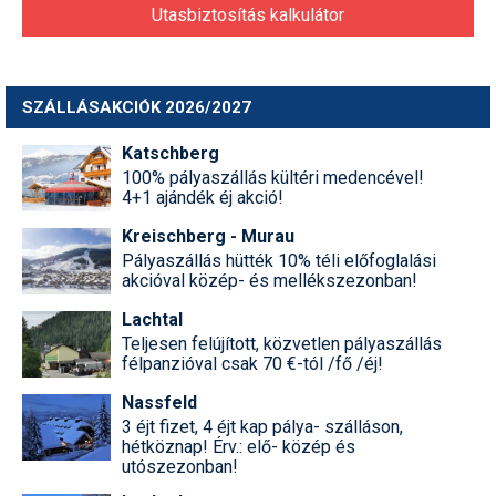
Utasbiztosítás kalkulátor
SZÁLLÁSAKCIÓK 2026/2027
Katschberg
100% pályaszállás kültéri medencével!
4+1 ajándék éj akció!
Kreischberg - Murau
Pályaszállás hütték 10% téli előfoglalási
akcióval közép- és mellékszezonban!
Lachtal
Teljesen felújított, közvetlen pályaszállás
félpanzióval csak 70 €-tól /fő /éj!
Nassfeld
3 éjt fizet, 4 éjt kap pálya- szálláson,
hétköznap! Érv.: elő- közép és
utószezonban!