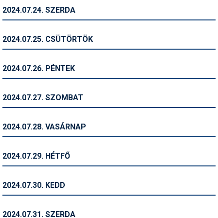
2024.07.24. SZERDA
Termékajánló
Történelem
2024.07.25. CSÜTÖRTÖK
Túrasí
2024.07.26. PÉNTEK
Utasbiztosítás
Utazási tippek
2024.07.27. SZOMBAT
Védőfelszerelés
2024.07.28. VASÁRNAP
Wellness
2024.07.29. HÉTFŐ
2024.07.30. KEDD
2024.07.31. SZERDA