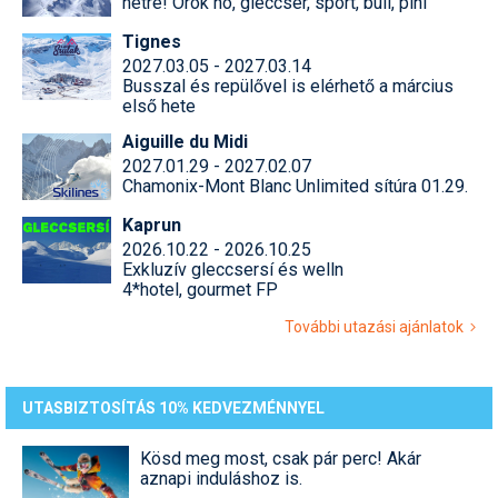
hétre! Örök hó, gleccser, sport, buli, pihi
Tignes
2027.03.05 - 2027.03.14
Busszal és repülővel is elérhető a március
első hete
Aiguille du Midi
2027.01.29 - 2027.02.07
Chamonix-Mont Blanc Unlimited sítúra 01.29.
Kaprun
2026.10.22 - 2026.10.25
Exkluzív gleccsersí és welln
4*hotel, gourmet FP
További utazási ajánlatok
UTASBIZTOSÍTÁS 10% KEDVEZMÉNNYEL
Kösd meg most, csak pár perc! Akár
aznapi induláshoz is.