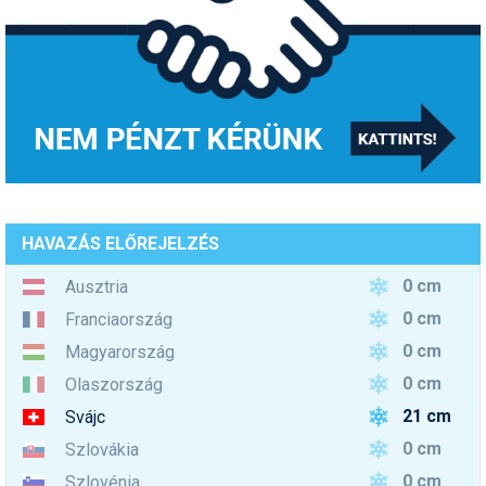
HAVAZÁS ELŐREJELZÉS
0 cm
Ausztria
0 cm
Franciaország
0 cm
Magyarország
0 cm
Olaszország
21 cm
Svájc
0 cm
Szlovákia
0 cm
Szlovénia