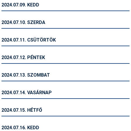
Pályázatok
2024.07.09. KEDD
Portálinfo
2024.07.10. SZERDA
Rajzok
Síbérletárak
2024.07.11. CSÜTÖRTÖK
Síbörze
2024.07.12. PÉNTEK
Sícipő
Sífelszerelés
2024.07.13. SZOMBAT
Sífutás
2024.07.14. VASÁRNAP
Síléc
Símánia
2024.07.15. HÉTFŐ
Síoktatás
2024.07.16. KEDD