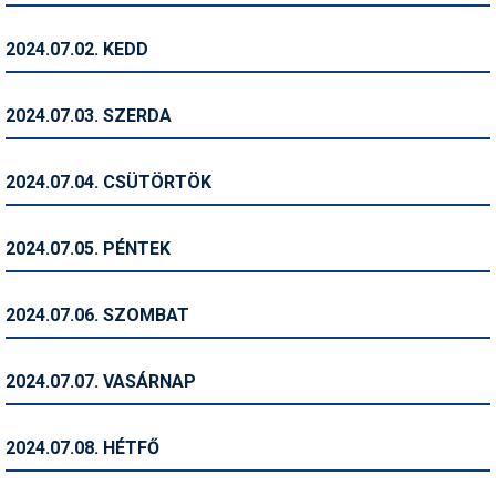
Humor
2024.07.02. KEDD
Hütte
Ingatlan
2024.07.03. SZERDA
Interjúk
2024.07.04. CSÜTÖRTÖK
Játékok
Kerékpár
2024.07.05. PÉNTEK
Korcsolya
2024.07.06. SZOMBAT
Könyvajánló
Magazinok
2024.07.07. VASÁRNAP
Munkavállalás
2024.07.08. HÉTFŐ
Olvasnivaló