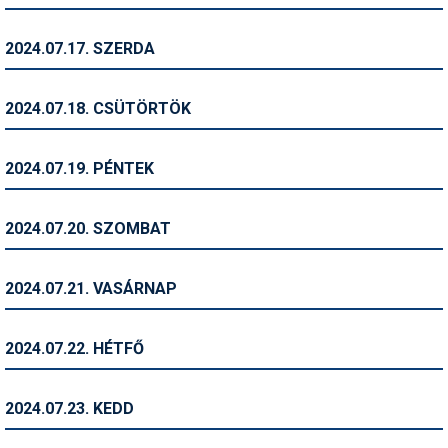
Síruházat
Síszerviz
2024.07.17. SZERDA
Sítechnika
2024.07.18. CSÜTÖRTÖK
Síugrás
Snowboard
2024.07.19. PÉNTEK
Snowboardfelszerelés
2024.07.20. SZOMBAT
Sportorvos
Szakértők
2024.07.21. VASÁRNAP
Szánkó
2024.07.22. HÉTFŐ
Szótárak
Telemark
2024.07.23. KEDD
Téli sportok