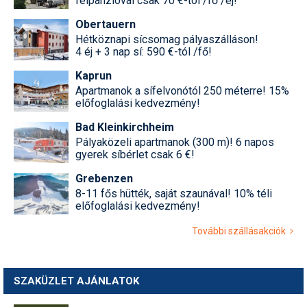
félpanzióval csak 70 €-tól /fő /éj!
Obertauern
Hétköznapi sícsomag pályaszálláson!
4 éj + 3 nap sí: 590 €-tól /fő!
Kaprun
Apartmanok a sífelvonótól 250 méterre! 15%
előfoglalási kedvezmény!
Bad Kleinkirchheim
Pályaközeli apartmanok (300 m)! 6 napos
gyerek síbérlet csak 6 €!
Grebenzen
8-11 fős hütték, saját szaunával! 10% téli
előfoglalási kedvezmény!
További szállásakciók
SZAKÜZLET AJÁNLATOK