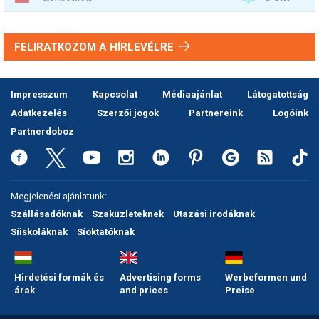
FELIRATKOZOM A HÍRLEVÉLRE
Impresszum
Kapcsolat
Médiaajánlat
Látogatottság
Adatkezelés
Szerzői jogok
Partnereink
Logóink
Partnerdoboz
Megjelenési ajánlatunk:
Szállásadóknak
Szaküzleteknek
Utazási irodáknak
Síiskoláknak
Síoktatóknak
Hirdetési formák és
Advertising forms
Werbeformen und
árak
and prices
Preise