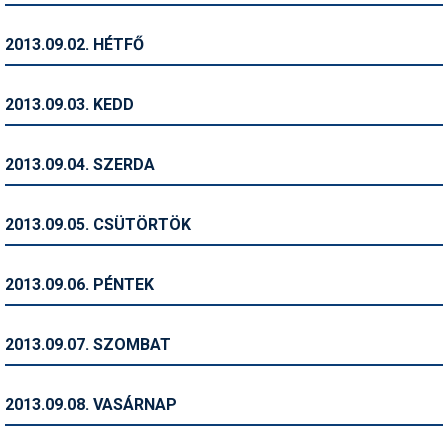
Humor
2013.09.02. HÉTFŐ
Hütte
Ingatlan
2013.09.03. KEDD
Interjúk
2013.09.04. SZERDA
Játékok
Kerékpár
2013.09.05. CSÜTÖRTÖK
Korcsolya
2013.09.06. PÉNTEK
Könyvajánló
Magazinok
2013.09.07. SZOMBAT
Munkavállalás
2013.09.08. VASÁRNAP
Olvasnivaló