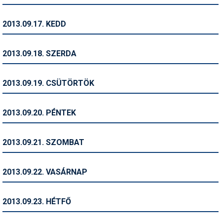
Síruházat
Síszerviz
2013.09.17. KEDD
Sítechnika
2013.09.18. SZERDA
Síugrás
Snowboard
2013.09.19. CSÜTÖRTÖK
Snowboardfelszerelés
2013.09.20. PÉNTEK
Sportorvos
Szakértők
2013.09.21. SZOMBAT
Szánkó
2013.09.22. VASÁRNAP
Szótárak
Telemark
2013.09.23. HÉTFŐ
Téli sportok