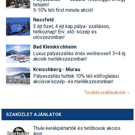
tetején!
5-10% téli first minute akció!
Nassfeld
3 éjt fizet, 4 éjt kap pálya- szálláson,
hétköznap! Érv.: elő- közép és
utószezonban!
Bad Kleinkirchheim
Luxus pályaszállás óriás wellnessel! 3=4 éj
akciók mellékszezonban!
Kreischberg - Murau
Pályaszállás hütték 10% téli előfoglalási
akcióval közép- és mellékszezonban!
További szállásakciók
SZAKÜZLET AJÁNLATOK
Thule kerékpártartók és tetőboxok akciós
áron