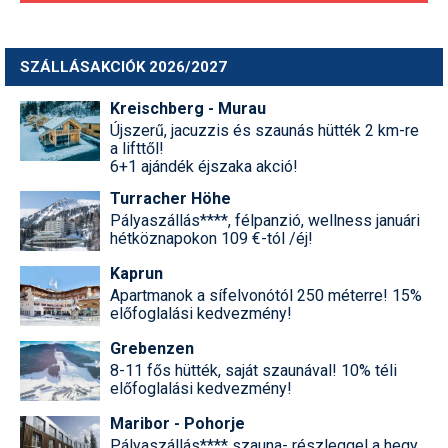
SZÁLLÁSAKCIÓK 2026/2027
Kreischberg - Murau
Újszerű, jacuzzis és szaunás hütték 2 km-re
a lifttől!
6+1 ajándék éjszaka akció!
Turracher Höhe
Pályaszállás****, félpanzió, wellness januári
hétköznapokon 109 €-tól /éj!
Kaprun
Apartmanok a sífelvonótól 250 méterre! 15%
előfoglalási kedvezmény!
Grebenzen
8-11 fős hütték, saját szaunával! 10% téli
előfoglalási kedvezmény!
Maribor - Pohorje
Pályaszállás**** szauna- részleggel a hegy