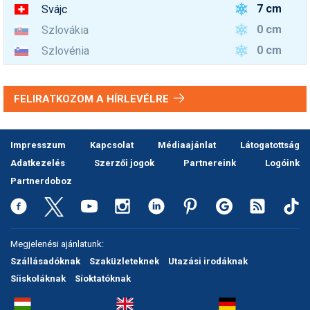
7 cm
Svájc
0 cm
Szlovákia
0 cm
Szlovénia
FELIRATKOZOM A HÍRLEVÉLRE
Impresszum
Kapcsolat
Médiaajánlat
Látogatottság
Adatkezelés
Szerzői jogok
Partnereink
Logóink
Partnerdoboz
Megjelenési ajánlatunk:
Szállásadóknak
Szaküzleteknek
Utazási irodáknak
Síiskoláknak
Síoktatóknak