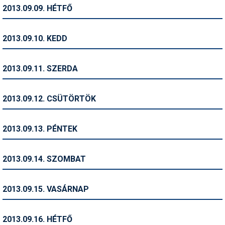
Pályázatok
2013.09.09. HÉTFŐ
Portálinfo
2013.09.10. KEDD
Rajzok
Síbérletárak
2013.09.11. SZERDA
Síbörze
2013.09.12. CSÜTÖRTÖK
Sícipő
Sífelszerelés
2013.09.13. PÉNTEK
Sífutás
2013.09.14. SZOMBAT
Síléc
Símánia
2013.09.15. VASÁRNAP
Síoktatás
2013.09.16. HÉTFŐ