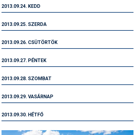
2013.09.24. KEDD
Termékajánló
Történelem
2013.09.25. SZERDA
Túrasí
2013.09.26. CSÜTÖRTÖK
Utasbiztosítás
Utazási tippek
2013.09.27. PÉNTEK
Védőfelszerelés
2013.09.28. SZOMBAT
Wellness
2013.09.29. VASÁRNAP
2013.09.30. HÉTFŐ