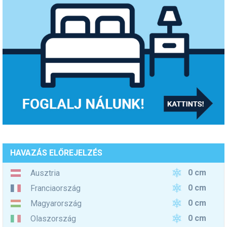
HAVAZÁS ELŐREJELZÉS
0 cm
Ausztria
0 cm
Franciaország
0 cm
Magyarország
0 cm
Olaszország