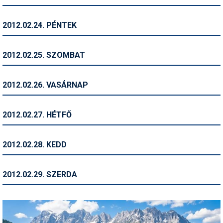
Termékajánló
2012.02.24. PÉNTEK
Történelem
2012.02.25. SZOMBAT
Túrasí
Utasbiztosítás
2012.02.26. VASÁRNAP
Utazási tippek
2012.02.27. HÉTFŐ
Védőfelszerelés
Wellness
2012.02.28. KEDD
2012.02.29. SZERDA