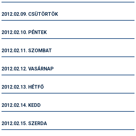
Pályázatok
2012.02.09. CSÜTÖRTÖK
Portálinfo
Rajzok
2012.02.10. PÉNTEK
Síbérletárak
2012.02.11. SZOMBAT
Síbörze
Sícipő
2012.02.12. VASÁRNAP
Sífelszerelés
2012.02.13. HÉTFŐ
Sífutás
Síléc
2012.02.14. KEDD
Símánia
2012.02.15. SZERDA
Síoktatás