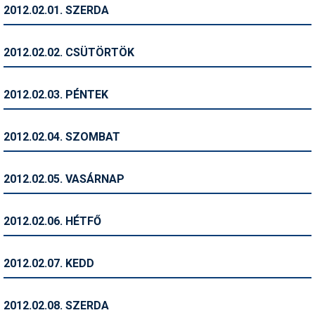
2012.02.01. SZERDA
Humor
Hütte
2012.02.02. CSÜTÖRTÖK
Ingatlan
2012.02.03. PÉNTEK
Interjúk
Játékok
2012.02.04. SZOMBAT
Kerékpár
2012.02.05. VASÁRNAP
Korcsolya
Könyvajánló
2012.02.06. HÉTFŐ
Magazinok
2012.02.07. KEDD
Munkavállalás
Olvasnivaló
2012.02.08. SZERDA