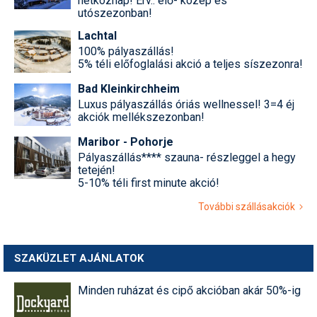
hétköznap! Érv.: elő- közép és
utószezonban!
Lachtal
100% pályaszállás!
5% téli előfoglalási akció a teljes síszezonra!
Bad Kleinkirchheim
Luxus pályaszállás óriás wellnessel! 3=4 éj
akciók mellékszezonban!
Maribor - Pohorje
Pályaszállás**** szauna- részleggel a hegy
tetején!
5-10% téli first minute akció!
További szállásakciók
SZAKÜZLET AJÁNLATOK
Minden ruházat és cipő akcióban akár 50%-ig