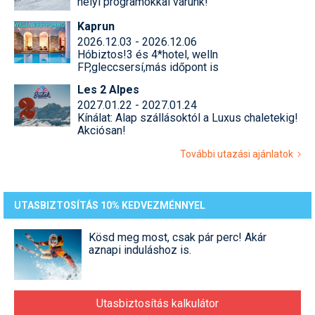
helyi programokkal várunk!
Kaprun
2026.12.03 - 2026.12.06
Hóbiztos!3 és 4*hotel, welln
FP,gleccsersí,más időpont is
Les 2 Alpes
2027.01.22 - 2027.01.24
Kínálat: Alap szállásoktól a Luxus chaletekig!
Akciósan!
További utazási ajánlatok
UTASBIZTOSÍTÁS 10% KEDVEZMÉNNYEL
Kösd meg most, csak pár perc! Akár
aznapi induláshoz is.
Utasbiztosítás kalkulátor