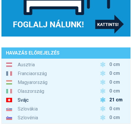
HAVAZÁS ELŐREJELZÉS
0 cm
Ausztria
0 cm
Franciaország
0 cm
Magyarország
0 cm
Olaszország
21 cm
Svájc
0 cm
Szlovákia
0 cm
Szlovénia