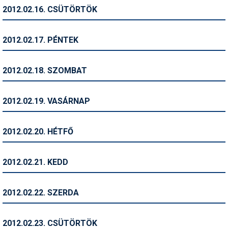
Síruházat
2012.02.16. CSÜTÖRTÖK
Síszerviz
2012.02.17. PÉNTEK
Sítechnika
Síugrás
2012.02.18. SZOMBAT
Snowboard
2012.02.19. VASÁRNAP
Snowboardfelszerelés
Sportorvos
2012.02.20. HÉTFŐ
Szakértők
2012.02.21. KEDD
Szánkó
Szótárak
2012.02.22. SZERDA
Telemark
2012.02.23. CSÜTÖRTÖK
Téli sportok