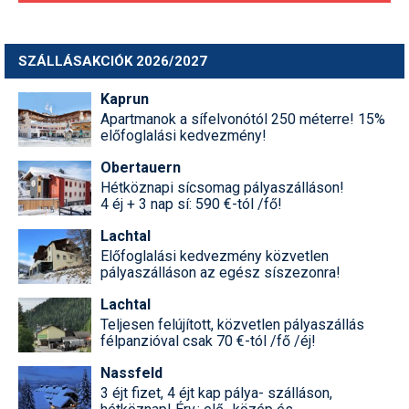
SZÁLLÁSAKCIÓK 2026/2027
Kaprun
Apartmanok a sífelvonótól 250 méterre! 15%
előfoglalási kedvezmény!
Obertauern
Hétköznapi sícsomag pályaszálláson!
4 éj + 3 nap sí: 590 €-tól /fő!
Lachtal
Előfoglalási kedvezmény közvetlen
pályaszálláson az egész síszezonra!
Lachtal
Teljesen felújított, közvetlen pályaszállás
félpanzióval csak 70 €-tól /fő /éj!
Nassfeld
3 éjt fizet, 4 éjt kap pálya- szálláson,