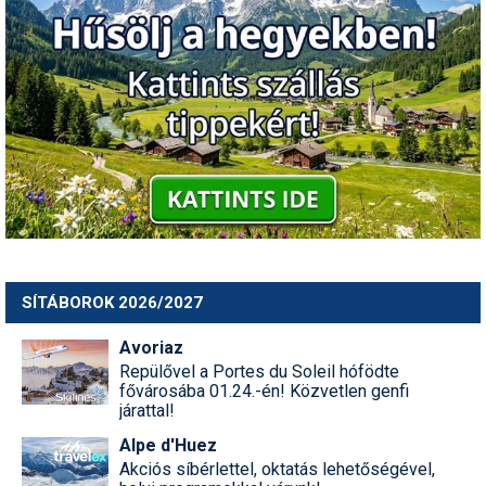
SÍTÁBOROK 2026/2027
Avoriaz
Repülővel a Portes du Soleil hófödte
fővárosába 01.24.-én! Közvetlen genfi
járattal!
Alpe d'Huez
Akciós síbérlettel, oktatás lehetőségével,