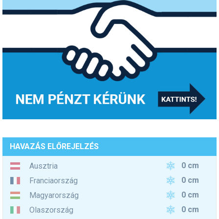
HAVAZÁS ELŐREJELZÉS
0 cm
Ausztria
0 cm
Franciaország
0 cm
Magyarország
0 cm
Olaszország