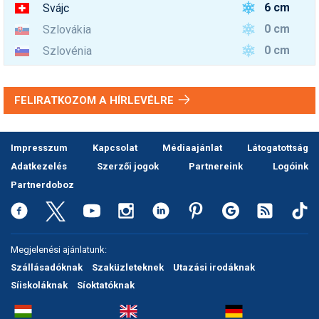
6 cm
Svájc
0 cm
Szlovákia
0 cm
Szlovénia
FELIRATKOZOM A HÍRLEVÉLRE
Impresszum
Kapcsolat
Médiaajánlat
Látogatottság
Adatkezelés
Szerzői jogok
Partnereink
Logóink
Partnerdoboz
Megjelenési ajánlatunk:
Szállásadóknak
Szaküzleteknek
Utazási irodáknak
Síiskoláknak
Síoktatóknak