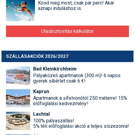
Kösd meg most, csak pár perc! Akár
aznapi induláshoz is.
Utasbiztosítás kalkulátor
SZÁLLÁSAKCIÓK 2026/2027
Bad Kleinkirchheim
Pályaközeli apartmanok (300 m)! 6 napos
gyerek síbérlet csak 6 €!
Kaprun
Apartmanok a sífelvonótól 250 méterre! 15%
előfoglalási kedvezmény!
Lachtal
100% pályaszállás!
5% téli előfoglalási akció a teljes síszezonra!