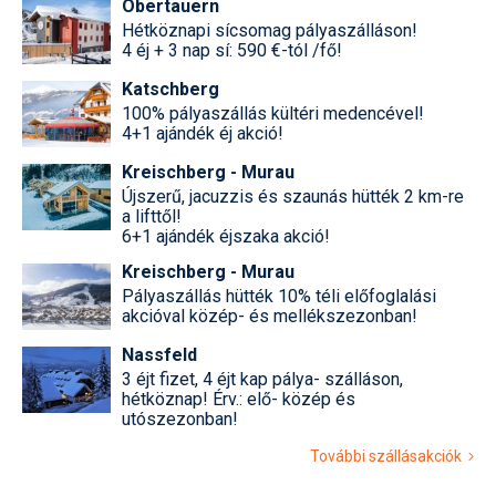
Obertauern
Hétköznapi sícsomag pályaszálláson!
4 éj + 3 nap sí: 590 €-tól /fő!
Katschberg
100% pályaszállás kültéri medencével!
4+1 ajándék éj akció!
Kreischberg - Murau
Újszerű, jacuzzis és szaunás hütték 2 km-re
a lifttől!
6+1 ajándék éjszaka akció!
Kreischberg - Murau
Pályaszállás hütték 10% téli előfoglalási
akcióval közép- és mellékszezonban!
Nassfeld
3 éjt fizet, 4 éjt kap pálya- szálláson,
hétköznap! Érv.: elő- közép és
utószezonban!
További szállásakciók