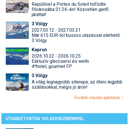
Repülővel a Portes du Soleil hófödte
fővárosába 01.24.-én! Közvetlen genfi
járattal!
3 Völgy
2027.03.12 - 2027.03.21
Már 615 EUR-tól buszos utazással elérhető
3 Völgy
Kaprun
2026.10.22 - 2026.10.25
Exkluzív gleccsersí és welln
4*hotel, gourmet FP
3 Völgy
A világ legnagyobb síterepe, az itteni legjobb
szállásokkal, mégis jó áron!
További utazási ajánlatok
UTASBIZTOSÍTÁS 10% KEDVEZMÉNNYEL