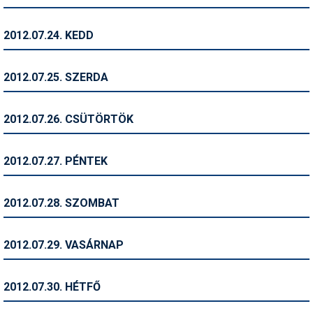
Termékajánló
2012.07.24. KEDD
Történelem
2012.07.25. SZERDA
Túrasí
Utasbiztosítás
2012.07.26. CSÜTÖRTÖK
Utazási tippek
2012.07.27. PÉNTEK
Védőfelszerelés
Wellness
2012.07.28. SZOMBAT
2012.07.29. VASÁRNAP
2012.07.30. HÉTFŐ