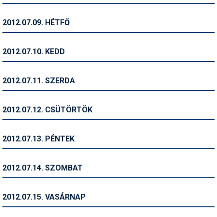
Pályázatok
2012.07.09. HÉTFŐ
Portálinfo
Rajzok
2012.07.10. KEDD
Síbérletárak
2012.07.11. SZERDA
Síbörze
Sícipő
2012.07.12. CSÜTÖRTÖK
Sífelszerelés
2012.07.13. PÉNTEK
Sífutás
Síléc
2012.07.14. SZOMBAT
Símánia
2012.07.15. VASÁRNAP
Síoktatás