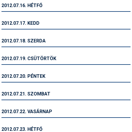
Síruházat
2012.07.16. HÉTFŐ
Síszerviz
2012.07.17. KEDD
Sítechnika
Síugrás
2012.07.18. SZERDA
Snowboard
2012.07.19. CSÜTÖRTÖK
Snowboardfelszerelés
Sportorvos
2012.07.20. PÉNTEK
Szakértők
2012.07.21. SZOMBAT
Szánkó
Szótárak
2012.07.22. VASÁRNAP
Telemark
2012.07.23. HÉTFŐ
Téli sportok