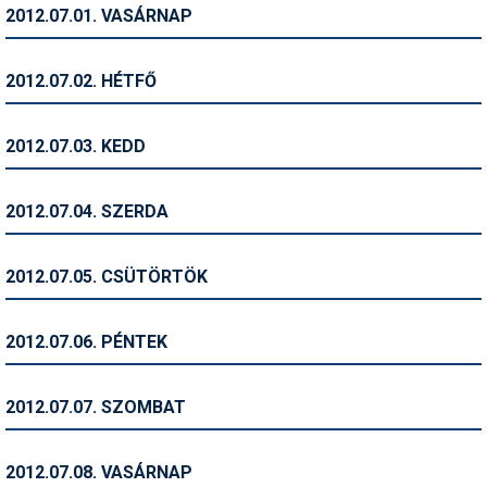
2012.07.01. VASÁRNAP
Humor
Hütte
2012.07.02. HÉTFŐ
Ingatlan
2012.07.03. KEDD
Interjúk
Játékok
2012.07.04. SZERDA
Kerékpár
2012.07.05. CSÜTÖRTÖK
Korcsolya
Könyvajánló
2012.07.06. PÉNTEK
Magazinok
2012.07.07. SZOMBAT
Munkavállalás
Olvasnivaló
2012.07.08. VASÁRNAP