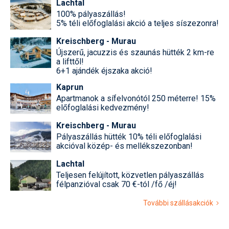
Lachtal
100% pályaszállás!
5% téli előfoglalási akció a teljes síszezonra!
Kreischberg - Murau
Újszerű, jacuzzis és szaunás hütték 2 km-re
a lifttől!
6+1 ajándék éjszaka akció!
Kaprun
Apartmanok a sífelvonótól 250 méterre! 15%
előfoglalási kedvezmény!
Kreischberg - Murau
Pályaszállás hütték 10% téli előfoglalási
akcióval közép- és mellékszezonban!
Lachtal
Teljesen felújított, közvetlen pályaszállás
félpanzióval csak 70 €-tól /fő /éj!
További szállásakciók