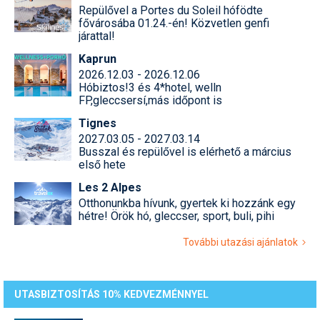
Repülővel a Portes du Soleil hófödte
fővárosába 01.24.-én! Közvetlen genfi
járattal!
Kaprun
2026.12.03 - 2026.12.06
Hóbiztos!3 és 4*hotel, welln
FP,gleccsersí,más időpont is
Tignes
2027.03.05 - 2027.03.14
Busszal és repülővel is elérhető a március
első hete
Les 2 Alpes
Otthonunkba hívunk, gyertek ki hozzánk egy
hétre! Örök hó, gleccser, sport, buli, pihi
További utazási ajánlatok
UTASBIZTOSÍTÁS 10% KEDVEZMÉNNYEL