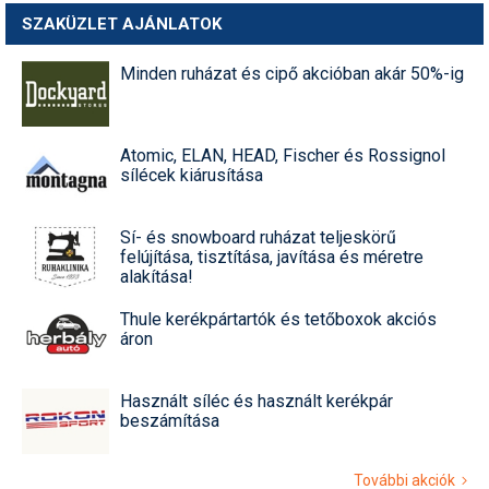
SZAKÜZLET AJÁNLATOK
Minden ruházat és cipő akcióban akár 50%-ig
Atomic, ELAN, HEAD, Fischer és Rossignol
sílécek kiárusítása
Sí- és snowboard ruházat teljeskörű
felújítása, tisztítása, javítása és méretre
alakítása!
Thule kerékpártartók és tetőboxok akciós
áron
Használt síléc és használt kerékpár
beszámítása
További akciók