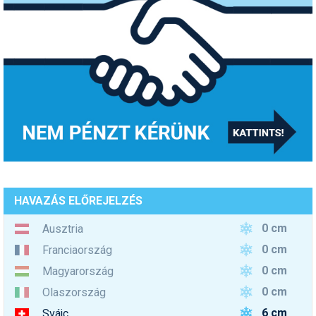
HAVAZÁS ELŐREJELZÉS
0 cm
Ausztria
0 cm
Franciaország
0 cm
Magyarország
0 cm
Olaszország
6 cm
Svájc