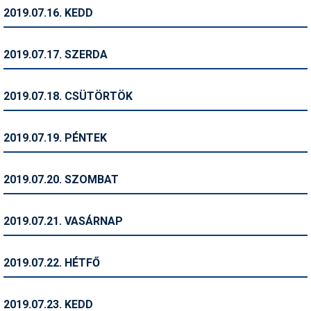
Síruházat
2019.07.16. KEDD
Síszerviz
2019.07.17. SZERDA
Sítechnika
Síugrás
2019.07.18. CSÜTÖRTÖK
Snowboard
2019.07.19. PÉNTEK
Snowboardfelszerelés
Sportorvos
2019.07.20. SZOMBAT
Szakértők
2019.07.21. VASÁRNAP
Szánkó
Szótárak
2019.07.22. HÉTFŐ
Telemark
2019.07.23. KEDD
Téli sportok