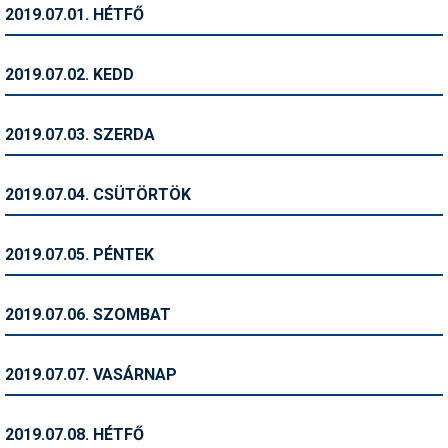
2019.07.01. HÉTFŐ
Humor
Hütte
2019.07.02. KEDD
Ingatlan
2019.07.03. SZERDA
Interjúk
Játékok
2019.07.04. CSÜTÖRTÖK
Kerékpár
2019.07.05. PÉNTEK
Korcsolya
Könyvajánló
2019.07.06. SZOMBAT
Magazinok
2019.07.07. VASÁRNAP
Munkavállalás
Olvasnivaló
2019.07.08. HÉTFŐ