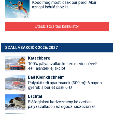
Kösd meg most, csak pár perc! Akár
aznapi induláshoz is.
Utasbiztosítás kalkulátor
SZÁLLÁSAKCIÓK 2026/2027
Katschberg
100% pályaszállás kültéri medencével!
4+1 ajándék éj akció!
Bad Kleinkirchheim
Pályaközeli apartmanok (300 m)! 6 napos
gyerek síbérlet csak 6 €!
Lachtal
Előfoglalási kedvezmény közvetlen
pályaszálláson az egész síszezonra!