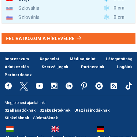
0 cm
Szlovákia
0 cm
Szlovénia
FELIRATKOZOM A HÍRLEVÉLRE
Impresszum
Kapcsolat
Médiaajánlat
Látogatottság
Adatkezelés
Szerzői jogok
Partnereink
Logóink
Partnerdoboz
Megjelenési ajánlatunk:
Szállásadóknak
Szaküzleteknek
Utazási irodáknak
Síiskoláknak
Síoktatóknak