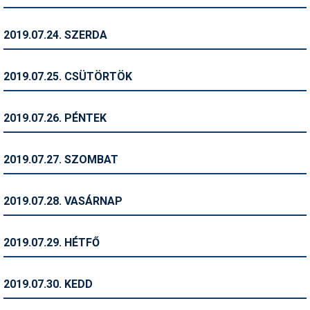
Termékajánló
2019.07.24. SZERDA
Történelem
2019.07.25. CSÜTÖRTÖK
Túrasí
Utasbiztosítás
2019.07.26. PÉNTEK
Utazási tippek
2019.07.27. SZOMBAT
Védőfelszerelés
Wellness
2019.07.28. VASÁRNAP
2019.07.29. HÉTFŐ
2019.07.30. KEDD