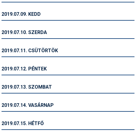
Pályázatok
2019.07.09. KEDD
Portálinfo
Rajzok
2019.07.10. SZERDA
Síbérletárak
2019.07.11. CSÜTÖRTÖK
Síbörze
Sícipő
2019.07.12. PÉNTEK
Sífelszerelés
2019.07.13. SZOMBAT
Sífutás
Síléc
2019.07.14. VASÁRNAP
Símánia
2019.07.15. HÉTFŐ
Síoktatás