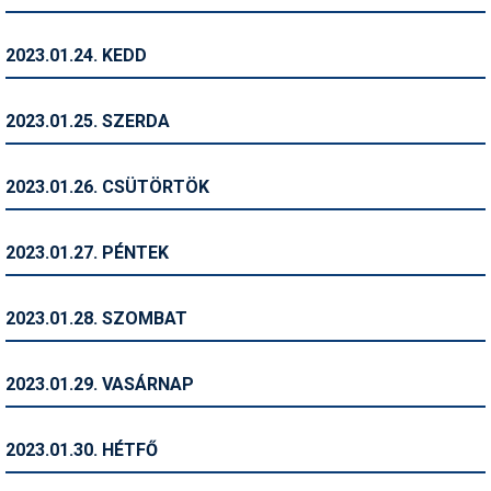
Termékajánló
2023.01.24. KEDD
Történelem
2023.01.25. SZERDA
Túrasí
Utasbiztosítás
2023.01.26. CSÜTÖRTÖK
Utazási tippek
2023.01.27. PÉNTEK
Védőfelszerelés
Wellness
2023.01.28. SZOMBAT
2023.01.29. VASÁRNAP
2023.01.30. HÉTFŐ