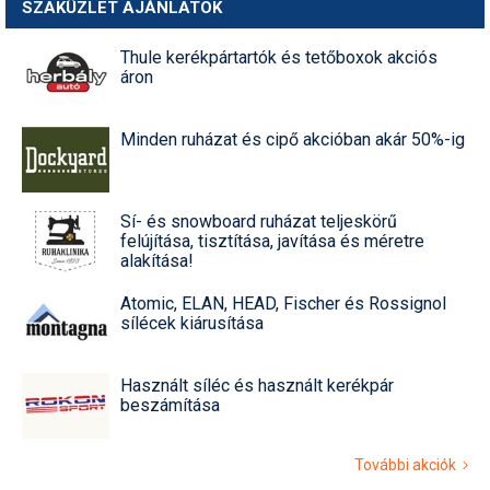
SZAKÜZLET AJÁNLATOK
Thule kerékpártartók és tetőboxok akciós
áron
Minden ruházat és cipő akcióban akár 50%-ig
Sí- és snowboard ruházat teljeskörű
felújítása, tisztítása, javítása és méretre
alakítása!
Atomic, ELAN, HEAD, Fischer és Rossignol
sílécek kiárusítása
Használt síléc és használt kerékpár
beszámítása
További akciók