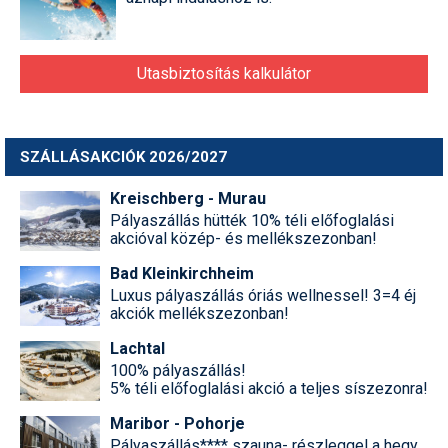
Utasbiztosítás kalkulátor
SZÁLLÁSAKCIÓK 2026/2027
Kreischberg - Murau
Pályaszállás hütték 10% téli előfoglalási
akcióval közép- és mellékszezonban!
Bad Kleinkirchheim
Luxus pályaszállás óriás wellnessel! 3=4 éj
akciók mellékszezonban!
Lachtal
100% pályaszállás!
5% téli előfoglalási akció a teljes síszezonra!
Maribor - Pohorje
Pályaszállás**** szauna- részleggel a hegy