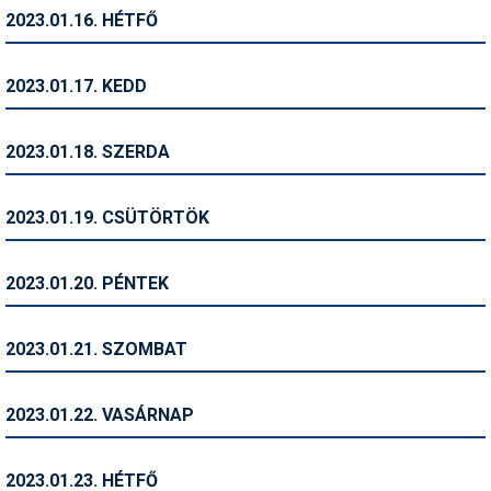
Síruházat
2023.01.16. HÉTFŐ
Síszerviz
2023.01.17. KEDD
Sítechnika
Síugrás
2023.01.18. SZERDA
Snowboard
2023.01.19. CSÜTÖRTÖK
Snowboardfelszerelés
Sportorvos
2023.01.20. PÉNTEK
Szakértők
2023.01.21. SZOMBAT
Szánkó
Szótárak
2023.01.22. VASÁRNAP
Telemark
2023.01.23. HÉTFŐ
Téli sportok