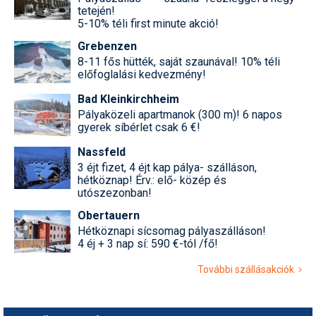
tetején!
5-10% téli first minute akció!
Grebenzen
8-11 fős hütték, saját szaunával! 10% téli
előfoglalási kedvezmény!
Bad Kleinkirchheim
Pályaközeli apartmanok (300 m)! 6 napos
gyerek síbérlet csak 6 €!
Nassfeld
3 éjt fizet, 4 éjt kap pálya- szálláson,
hétköznap! Érv.: elő- közép és
utószezonban!
Obertauern
Hétköznapi sícsomag pályaszálláson!
4 éj + 3 nap sí: 590 €-tól /fő!
További szállásakciók