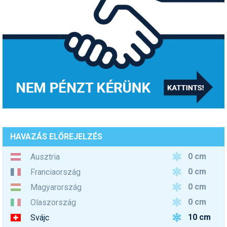
HAVAZÁS ELŐREJELZÉS
0 cm
Ausztria
0 cm
Franciaország
0 cm
Magyarország
0 cm
Olaszország
10 cm
Svájc