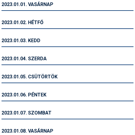
2023.01.01. VASÁRNAP
Humor
Hütte
2023.01.02. HÉTFŐ
Ingatlan
2023.01.03. KEDD
Interjúk
Játékok
2023.01.04. SZERDA
Kerékpár
2023.01.05. CSÜTÖRTÖK
Korcsolya
Könyvajánló
2023.01.06. PÉNTEK
Magazinok
2023.01.07. SZOMBAT
Munkavállalás
Olvasnivaló
2023.01.08. VASÁRNAP