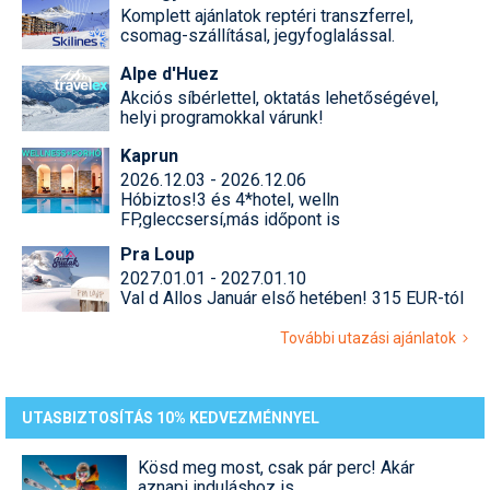
Komplett ajánlatok reptéri transzferrel,
csomag-szállításal, jegyfoglalással.
Alpe d'Huez
Akciós síbérlettel, oktatás lehetőségével,
helyi programokkal várunk!
Kaprun
2026.12.03 - 2026.12.06
Hóbiztos!3 és 4*hotel, welln
FP,gleccsersí,más időpont is
Pra Loup
2027.01.01 - 2027.01.10
Val d Allos Január első hetében! 315 EUR-tól
További utazási ajánlatok
UTASBIZTOSÍTÁS 10% KEDVEZMÉNNYEL
Kösd meg most, csak pár perc! Akár
aznapi induláshoz is.