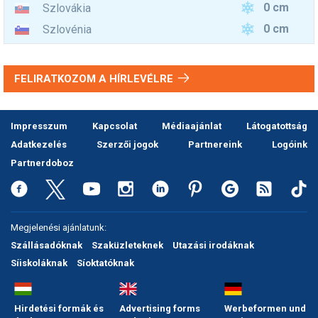
0 cm
Szlovákia
0 cm
Szlovénia
FELIRATKOZOM A HÍRLEVÉLRE
Impresszum
Kapcsolat
Médiaajánlat
Látogatottság
Adatkezelés
Szerzői jogok
Partnereink
Logóink
Partnerdoboz
Megjelenési ajánlatunk:
Szállásadóknak
Szaküzleteknek
Utazási irodáknak
Síiskoláknak
Síoktatóknak
Hirdetési formák és
Advertising forms
Werbeformen und