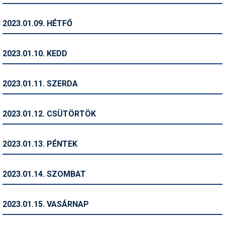
Pályázatok
2023.01.09. HÉTFŐ
Portálinfo
Rajzok
2023.01.10. KEDD
Síbérletárak
2023.01.11. SZERDA
Síbörze
Sícipő
2023.01.12. CSÜTÖRTÖK
Sífelszerelés
2023.01.13. PÉNTEK
Sífutás
Síléc
2023.01.14. SZOMBAT
Símánia
2023.01.15. VASÁRNAP
Síoktatás