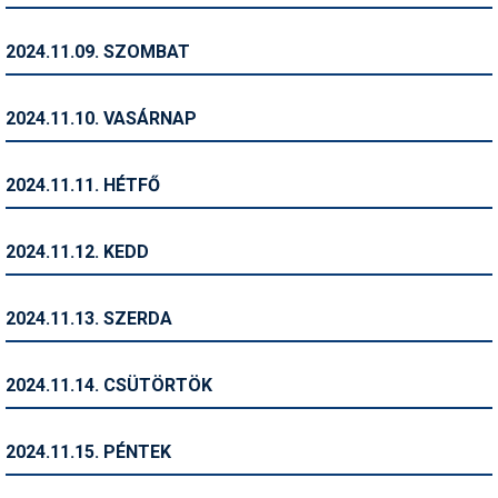
Pályázatok
2024.11.09. SZOMBAT
Portálinfo
Rajzok
2024.11.10. VASÁRNAP
Síbérletárak
2024.11.11. HÉTFŐ
Síbörze
Sícipő
2024.11.12. KEDD
Sífelszerelés
2024.11.13. SZERDA
Sífutás
Síléc
2024.11.14. CSÜTÖRTÖK
Símánia
2024.11.15. PÉNTEK
Síoktatás