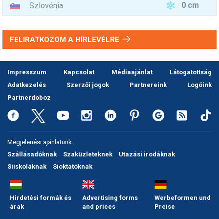
0 cm
Szlovénia
FELIRATKOZOM A HÍRLEVÉLRE
Impresszum
Kapcsolat
Médiaajánlat
Látogatottság
Adatkezelés
Szerzői jogok
Partnereink
Logóink
Partnerdoboz
Megjelenési ajánlatunk:
Szállásadóknak
Szaküzleteknek
Utazási irodáknak
Síiskoláknak
Síoktatóknak
Hirdetési formák és
Advertising forms
Werbeformen und
árak
and prices
Preise