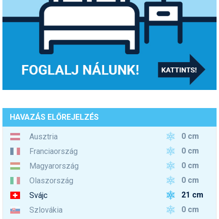
HAVAZÁS ELŐREJELZÉS
0 cm
Ausztria
0 cm
Franciaország
0 cm
Magyarország
0 cm
Olaszország
21 cm
Svájc
0 cm
Szlovákia