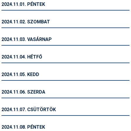
2024.11.01. PÉNTEK
Humor
Hütte
2024.11.02. SZOMBAT
Ingatlan
2024.11.03. VASÁRNAP
Interjúk
Játékok
2024.11.04. HÉTFŐ
Kerékpár
2024.11.05. KEDD
Korcsolya
Könyvajánló
2024.11.06. SZERDA
Magazinok
2024.11.07. CSÜTÖRTÖK
Munkavállalás
Olvasnivaló
2024.11.08. PÉNTEK