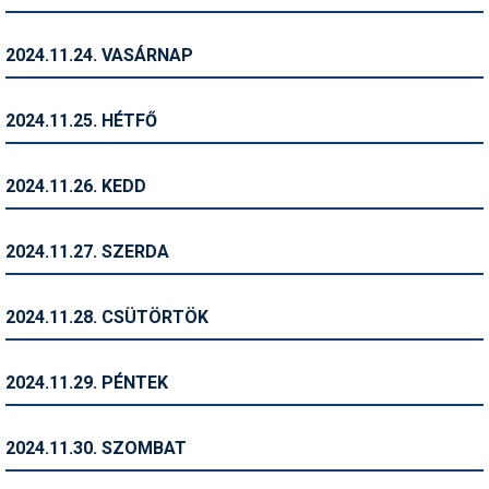
Termékajánló
2024.11.24. VASÁRNAP
Történelem
2024.11.25. HÉTFŐ
Túrasí
Utasbiztosítás
2024.11.26. KEDD
Utazási tippek
2024.11.27. SZERDA
Védőfelszerelés
Wellness
2024.11.28. CSÜTÖRTÖK
2024.11.29. PÉNTEK
2024.11.30. SZOMBAT