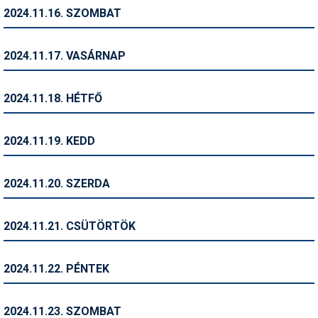
Síruházat
2024.11.16. SZOMBAT
Síszerviz
2024.11.17. VASÁRNAP
Sítechnika
Síugrás
2024.11.18. HÉTFŐ
Snowboard
2024.11.19. KEDD
Snowboardfelszerelés
Sportorvos
2024.11.20. SZERDA
Szakértők
2024.11.21. CSÜTÖRTÖK
Szánkó
Szótárak
2024.11.22. PÉNTEK
Telemark
2024.11.23. SZOMBAT
Téli sportok