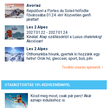
Avoriaz
Repülővel a Portes du Soleil hófödte
fővárosába 01.24.-én! Közvetlen genfi
járattal!
Les 2 Alpes
2027.01.22 - 2027.01.24
Kínálat: Alap szállásoktól a Luxus chaletekig!
Akciósan!
Les 2 Alpes
Otthonunkba hívunk, gyertek ki hozzánk egy
hétre! Örök hó, gleccser, sport, buli, pihi
További utazási ajánlatok
UTASBIZTOSÍTÁS 10% KEDVEZMÉNNYEL
Kösd meg most, csak pár perc! Akár
aznapi induláshoz is.