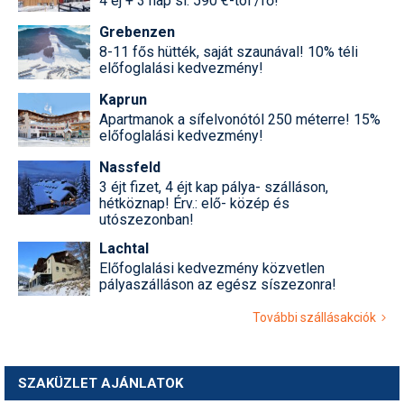
4 éj + 3 nap sí: 590 €-tól /fő!
Grebenzen
8-11 fős hütték, saját szaunával! 10% téli
előfoglalási kedvezmény!
Kaprun
Apartmanok a sífelvonótól 250 méterre! 15%
előfoglalási kedvezmény!
Nassfeld
3 éjt fizet, 4 éjt kap pálya- szálláson,
hétköznap! Érv.: elő- közép és
utószezonban!
Lachtal
Előfoglalási kedvezmény közvetlen
pályaszálláson az egész síszezonra!
További szállásakciók
SZAKÜZLET AJÁNLATOK