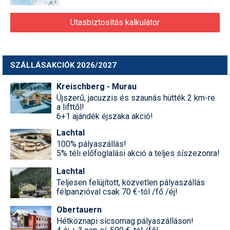
Utasbiztosítás kalkulátor
SZÁLLÁSAKCIÓK 2026/2027
Kreischberg - Murau
Újszerű, jacuzzis és szaunás hütték 2 km-re
a lifttől!
6+1 ajándék éjszaka akció!
Lachtal
100% pályaszállás!
5% téli előfoglalási akció a teljes síszezonra!
Lachtal
Teljesen felújított, közvetlen pályaszállás
félpanzióval csak 70 €-tól /fő /éj!
Obertauern
Hétköznapi sícsomag pályaszálláson!