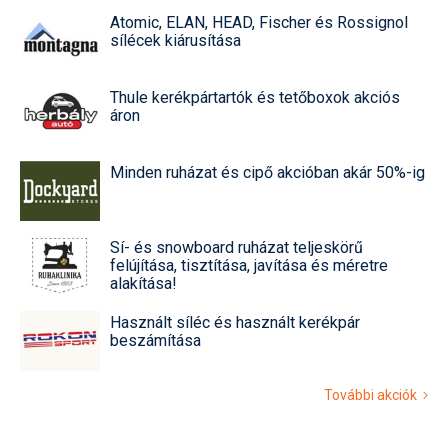
Atomic, ELAN, HEAD, Fischer és Rossignol
sílécek kiárusítása
Thule kerékpártartók és tetőboxok akciós
áron
Minden ruházat és cipő akcióban akár 50%-ig
Sí- és snowboard ruházat teljeskörű
felújítása, tisztítása, javítása és méretre
alakítása!
Használt síléc és használt kerékpár
beszámítása
További akciók