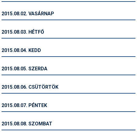
Humor
2015.08.02. VASÁRNAP
Hütte
Ingatlan
2015.08.03. HÉTFŐ
Interjúk
2015.08.04. KEDD
Játékok
Kerékpár
2015.08.05. SZERDA
Korcsolya
2015.08.06. CSÜTÖRTÖK
Könyvajánló
Magazinok
2015.08.07. PÉNTEK
Munkavállalás
2015.08.08. SZOMBAT
Olvasnivaló