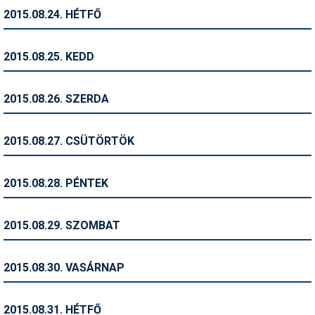
2015.08.24. HÉTFŐ
Termékajánló
Történelem
2015.08.25. KEDD
Túrasí
2015.08.26. SZERDA
Utasbiztosítás
Utazási tippek
2015.08.27. CSÜTÖRTÖK
Védőfelszerelés
2015.08.28. PÉNTEK
Wellness
2015.08.29. SZOMBAT
2015.08.30. VASÁRNAP
2015.08.31. HÉTFŐ