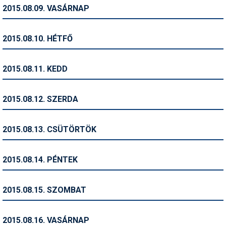
Pályázatok
2015.08.09. VASÁRNAP
Portálinfo
2015.08.10. HÉTFŐ
Rajzok
Síbérletárak
2015.08.11. KEDD
Síbörze
2015.08.12. SZERDA
Sícipő
Sífelszerelés
2015.08.13. CSÜTÖRTÖK
Sífutás
2015.08.14. PÉNTEK
Síléc
Símánia
2015.08.15. SZOMBAT
Síoktatás
2015.08.16. VASÁRNAP