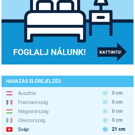
HAVAZÁS ELŐREJELZÉS
0 cm
Ausztria
0 cm
Franciaország
0 cm
Magyarország
0 cm
Olaszország
21 cm
Svájc