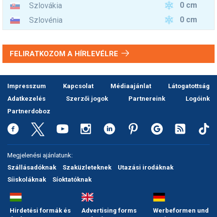
0 cm
Szlovákia
0 cm
Szlovénia
FELIRATKOZOM A HÍRLEVÉLRE
Impresszum
Kapcsolat
Médiaajánlat
Látogatottság
Adatkezelés
Szerzői jogok
Partnereink
Logóink
Partnerdoboz
Megjelenési ajánlatunk:
Szállásadóknak
Szaküzleteknek
Utazási irodáknak
Síiskoláknak
Síoktatóknak
Hirdetési formák és
Advertising forms
Werbeformen und