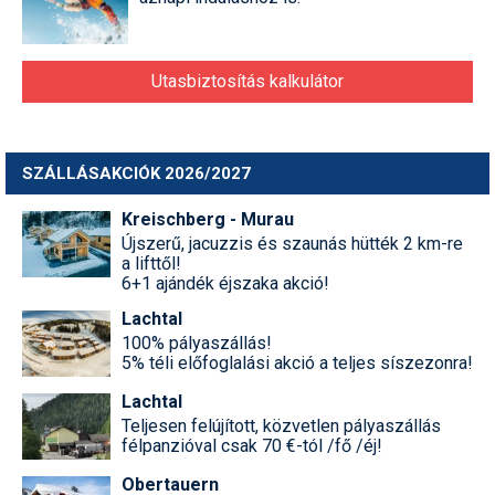
Utasbiztosítás kalkulátor
SZÁLLÁSAKCIÓK 2026/2027
Kreischberg - Murau
Újszerű, jacuzzis és szaunás hütték 2 km-re
a lifttől!
6+1 ajándék éjszaka akció!
Lachtal
100% pályaszállás!
5% téli előfoglalási akció a teljes síszezonra!
Lachtal
Teljesen felújított, közvetlen pályaszállás
félpanzióval csak 70 €-tól /fő /éj!
Obertauern