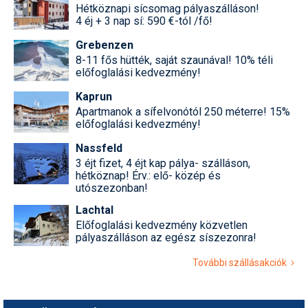
Hétköznapi sícsomag pályaszálláson!
4 éj + 3 nap sí: 590 €-tól /fő!
Grebenzen
8-11 fős hütték, saját szaunával! 10% téli
előfoglalási kedvezmény!
Kaprun
Apartmanok a sífelvonótól 250 méterre! 15%
előfoglalási kedvezmény!
Nassfeld
3 éjt fizet, 4 éjt kap pálya- szálláson,
hétköznap! Érv.: elő- közép és
utószezonban!
Lachtal
Előfoglalási kedvezmény közvetlen
pályaszálláson az egész síszezonra!
További szállásakciók