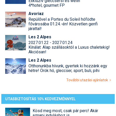
Exkluzív gleccsersí és welln
4*hotel, gourmet FP
Avoriaz
Repülővel a Portes du Soleil hófödte
fővárosába 01.24.-én! Közvetlen genfi
járattal!
Les 2 Alpes
2027.01.22 - 2027.01.24
Kínálat: Alap szállásoktól a Luxus chaletekig!
Akciósan!
Les 2 Alpes
Otthonunkba hívunk, gyertek ki hozzánk egy
hétre! Örök hó, gleccser, sport, buli, pihi
További utazási ajánlatok
UTASBIZTOSÍTÁS 10% KEDVEZMÉNNYEL
Kösd meg most, csak pár perc! Akár
aznapi induláshoz is.