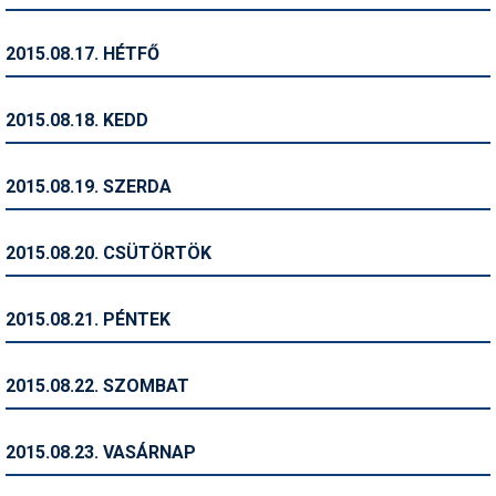
Síruházat
Síszerviz
2015.08.17. HÉTFŐ
Sítechnika
2015.08.18. KEDD
Síugrás
Snowboard
2015.08.19. SZERDA
Snowboardfelszerelés
2015.08.20. CSÜTÖRTÖK
Sportorvos
Szakértők
2015.08.21. PÉNTEK
Szánkó
2015.08.22. SZOMBAT
Szótárak
Telemark
2015.08.23. VASÁRNAP
Téli sportok