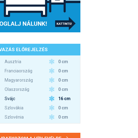
VAZÁS ELŐREJELZÉS
0 cm
Ausztria
0 cm
Franciaország
0 cm
Magyarország
0 cm
Olaszország
16 cm
Svájc
0 cm
Szlovákia
0 cm
Szlovénia