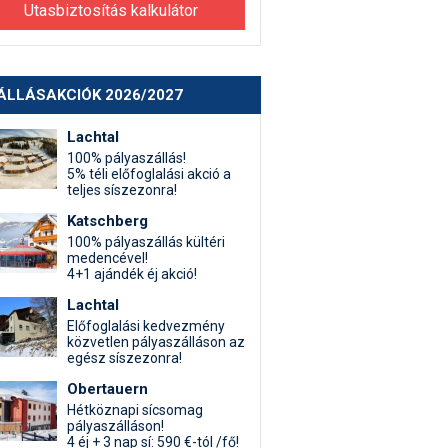
Utasbiztosítás kalkulátor
ÁLLÁSAKCIÓK 2026/2027
Lachtal
100% pályaszállás!
5% téli előfoglalási akció a
teljes síszezonra!
Katschberg
100% pályaszállás kültéri
medencével!
4+1 ajándék éj akció!
Lachtal
Előfoglalási kedvezmény
közvetlen pályaszálláson az
egész síszezonra!
Obertauern
Hétköznapi sícsomag
pályaszálláson!
4 éj + 3 nap sí: 590 €-tól /fő!