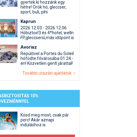
st kiegészítő sportok: bringa, szörf, stb.
Akciók
Új termékek
gyertek ki hozzánk egy
hétre! Örök hó, gleccser,
en egyéb síeléshez kapcsolódó téma
Termékkereső
sport, buli, pihi
nlappal kapcsolatos kérdések és válaszok
Kaprun
tlen beszélgetések
2026.12.03 - 2026.12.06
Hóbiztos!3 és 4*hotel, welln
FP,gleccsersí,más időpont is
Avoriaz
Repülővel a Portes du Soleil
hófödte fővárosába 01.24.-
én! Közvetlen genfi járattal!
További utazási ajánlatok
ASBIZTOSÍTÁS 10%
DVEZMÉNNYEL
Kösd meg most, csak pár
perc! Akár aznapi
induláshoz is.