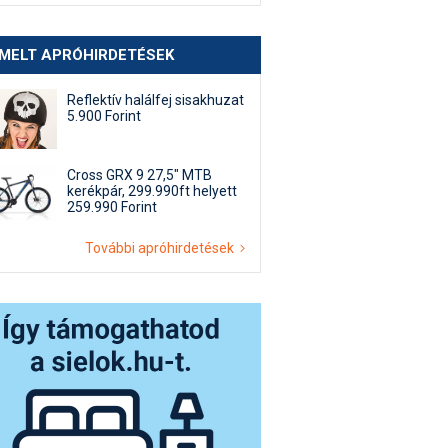
EMELT APRÓHIRDETÉSEK
Reflektív halálfej sisakhuzat
5.900 Forint
Cross GRX 9 27,5" MTB
kerékpár, 299.990ft helyett
259.990 Forint
További apróhirdetések