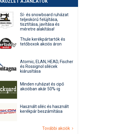
AKÜZLET AJÁNLATOK
Sí- és snowboard ruházat
teljeskörű felújítása,
tisztítása, javítása és
méretre alakítása!
Thule kerékpártartók és
tetőboxok akciós áron
Atomic, ELAN, HEAD, Fischer
és Rossignol sílécek
kiárusítása
Minden ruházat és cipő
akcióban akár 50%-ig
Használt síléc és használt
kerékpár beszámítása
További akciók