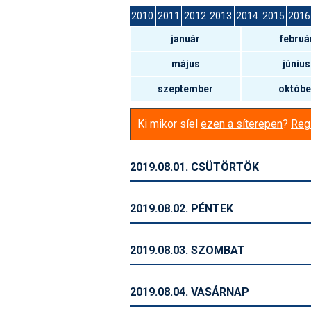
2010
2011
2012
2013
2014
2015
2016
január
februá
május
június
szeptember
októbe
Ki mikor síel
ezen a síterepen
?
Regi
2019.08.01. CSÜTÖRTÖK
2019.08.02. PÉNTEK
2019.08.03. SZOMBAT
2019.08.04. VASÁRNAP