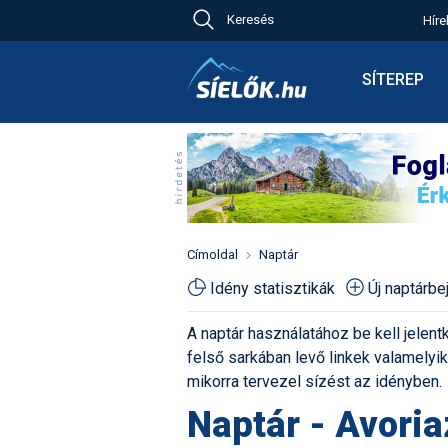
Keresés
Híre
Ch
Bú
SÍTEREP
Pr
Síterepkere
Új
Élménybesz
Ny
Síbérletárak
A
Terepcsopo
Hó
Toplista
Kr
Időjárás előr
Címoldal
Naptár
Kr
Havazás előr
Idény statisztikák
Új naptárb
M
Webkamerá
A naptár használatához be kell jelentk
Fotók
felső sarkában levő linkek valamelyiké
Pályaszállá
mikorra tervezel sízést az idényben.
Naptár - Avoria