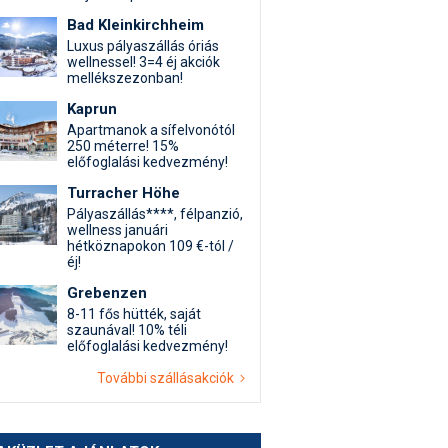
Bad Kleinkirchheim
Luxus pályaszállás óriás
wellnessel! 3=4 éj akciók
mellékszezonban!
Kaprun
Apartmanok a sífelvonótól
250 méterre! 15%
előfoglalási kedvezmény!
Turracher Höhe
Pályaszállás****, félpanzió,
wellness januári
hétköznapokon 109 €-tól /
éj!
Grebenzen
8-11 fős hütték, saját
szaunával! 10% téli
előfoglalási kedvezmény!
További szállásakciók