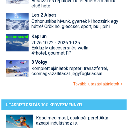
Busszal és repülővel is elérhető a március
első hete
Les 2 Alpes
Otthonunkba hívunk, gyertek ki hozzánk egy
hétre! Örök hó, gleccser, sport, buli, pihi
Kaprun
2026.10.22 - 2026.10.25
Exkluzív gleccsersí és welln
4*hotel, gourmet FP
3 Völgy
Komplett ajánlatok reptéri transzferrel,
csomag-szállításal, jegyfoglalással.
További utazási ajánlatok
UTASBIZTOSÍTÁS 10% KEDVEZMÉNNYEL
Kösd meg most, csak pár perc! Akár
aznapi induláshoz is.