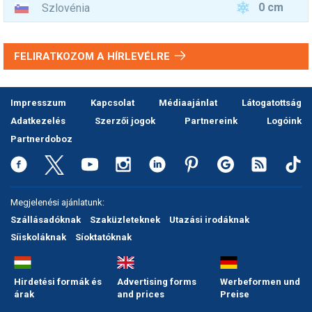
0 cm
Szlovénia
FELIRATKOZOM A HÍRLEVÉLRE
Impresszum
Kapcsolat
Médiaajánlat
Látogatottság
Adatkezelés
Szerzői jogok
Partnereink
Logóink
Partnerdoboz
Megjelenési ajánlatunk:
Szállásadóknak
Szaküzleteknek
Utazási irodáknak
Síiskoláknak
Síoktatóknak
Hirdetési formák és
Advertising forms
Werbeformen und
árak
and prices
Preise