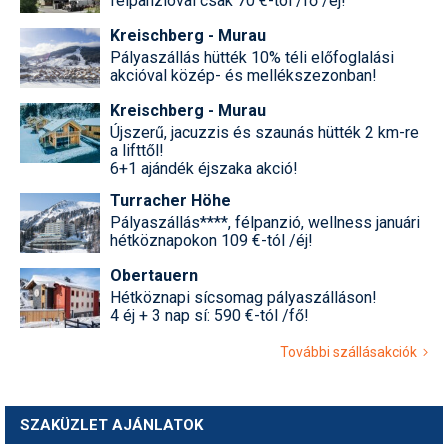
félpanzióval csak 70 €-tól /fő /éj!
Kreischberg - Murau
Pályaszállás hütték 10% téli előfoglalási
akcióval közép- és mellékszezonban!
Kreischberg - Murau
Újszerű, jacuzzis és szaunás hütték 2 km-re
a lifttől!
6+1 ajándék éjszaka akció!
Turracher Höhe
Pályaszállás****, félpanzió, wellness januári
hétköznapokon 109 €-tól /éj!
Obertauern
Hétköznapi sícsomag pályaszálláson!
4 éj + 3 nap sí: 590 €-tól /fő!
További szállásakciók
SZAKÜZLET AJÁNLATOK