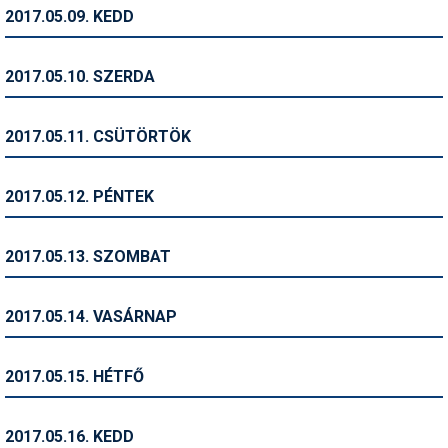
Pályázatok
2017.05.09. KEDD
Portálinfo
2017.05.10. SZERDA
Rajzok
Síbérletárak
2017.05.11. CSÜTÖRTÖK
Síbörze
2017.05.12. PÉNTEK
Sícipő
Sífelszerelés
2017.05.13. SZOMBAT
Sífutás
2017.05.14. VASÁRNAP
Síléc
Símánia
2017.05.15. HÉTFŐ
Síoktatás
2017.05.16. KEDD