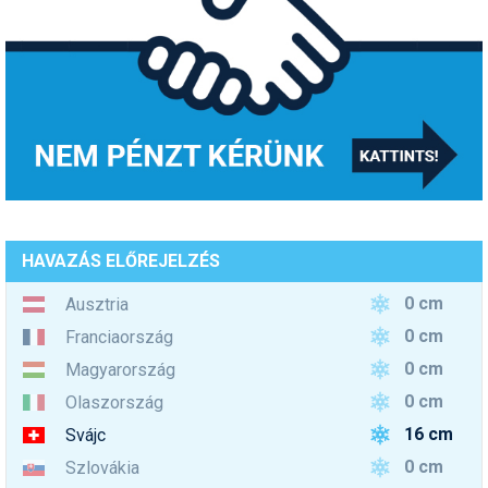
HAVAZÁS ELŐREJELZÉS
0 cm
Ausztria
0 cm
Franciaország
0 cm
Magyarország
0 cm
Olaszország
16 cm
Svájc
0 cm
Szlovákia