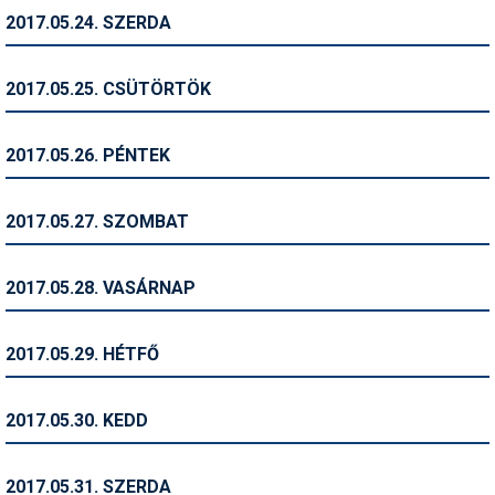
2017.05.24. SZERDA
Termékajánló
Történelem
2017.05.25. CSÜTÖRTÖK
Túrasí
2017.05.26. PÉNTEK
Utasbiztosítás
Utazási tippek
2017.05.27. SZOMBAT
Védőfelszerelés
2017.05.28. VASÁRNAP
Wellness
2017.05.29. HÉTFŐ
2017.05.30. KEDD
2017.05.31. SZERDA