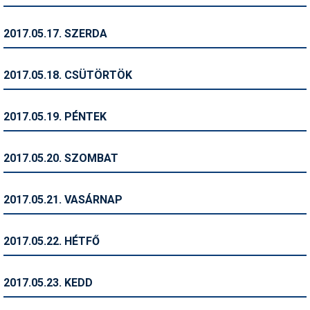
Síruházat
Síszerviz
2017.05.17. SZERDA
Sítechnika
2017.05.18. CSÜTÖRTÖK
Síugrás
Snowboard
2017.05.19. PÉNTEK
Snowboardfelszerelés
2017.05.20. SZOMBAT
Sportorvos
Szakértők
2017.05.21. VASÁRNAP
Szánkó
2017.05.22. HÉTFŐ
Szótárak
Telemark
2017.05.23. KEDD
Téli sportok