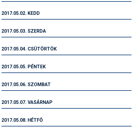
Humor
2017.05.02. KEDD
Hütte
Ingatlan
2017.05.03. SZERDA
Interjúk
2017.05.04. CSÜTÖRTÖK
Játékok
Kerékpár
2017.05.05. PÉNTEK
Korcsolya
2017.05.06. SZOMBAT
Könyvajánló
Magazinok
2017.05.07. VASÁRNAP
Munkavállalás
2017.05.08. HÉTFŐ
Olvasnivaló