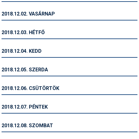
Humor
2018.12.02. VASÁRNAP
Hütte
Ingatlan
2018.12.03. HÉTFŐ
Interjúk
2018.12.04. KEDD
Játékok
Kerékpár
2018.12.05. SZERDA
Korcsolya
2018.12.06. CSÜTÖRTÖK
Könyvajánló
Magazinok
2018.12.07. PÉNTEK
Munkavállalás
2018.12.08. SZOMBAT
Olvasnivaló