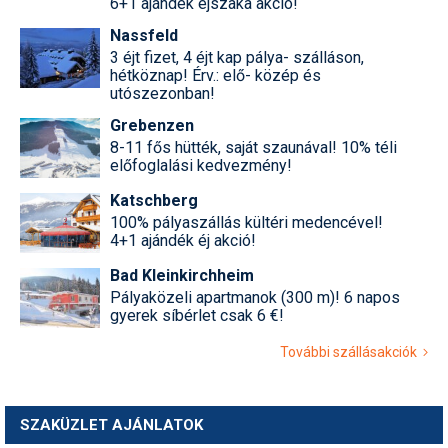
6+1 ajándék éjszaka akció!
Nassfeld
3 éjt fizet, 4 éjt kap pálya- szálláson,
hétköznap! Érv.: elő- közép és
utószezonban!
Grebenzen
8-11 fős hütték, saját szaunával! 10% téli
előfoglalási kedvezmény!
Katschberg
100% pályaszállás kültéri medencével!
4+1 ajándék éj akció!
Bad Kleinkirchheim
Pályaközeli apartmanok (300 m)! 6 napos
gyerek síbérlet csak 6 €!
További szállásakciók
SZAKÜZLET AJÁNLATOK