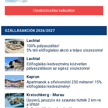
Utasbiztosítás kalkulátor
SZÁLLÁSAKCIÓK 2026/2027
Lachtal
100% pályaszállás!
5% téli előfoglalási akció a teljes síszezonra!
Lachtal
Előfoglalási kedvezmény közvetlen
pályaszálláson az egész síszezonra!
Kaprun
Apartmanok a sífelvonótól 250 méterre! 15%
előfoglalási kedvezmény!
Kreischberg - Murau
Újszerű, jacuzzis és szaunás hütték 2 km-re
a lifttől!