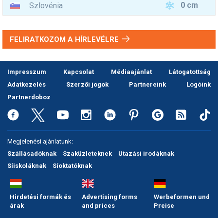
0 cm
Szlovénia
FELIRATKOZOM A HÍRLEVÉLRE
Impresszum
Kapcsolat
Médiaajánlat
Látogatottság
Adatkezelés
Szerzői jogok
Partnereink
Logóink
Partnerdoboz
Megjelenési ajánlatunk:
Szállásadóknak
Szaküzleteknek
Utazási irodáknak
Síiskoláknak
Síoktatóknak
Hirdetési formák és
Advertising forms
Werbeformen und
árak
and prices
Preise