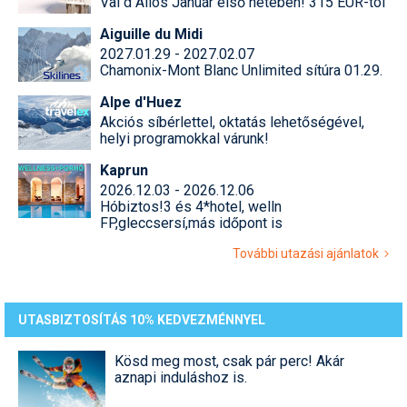
Val d Allos Január első hetében! 315 EUR-tól
Aiguille du Midi
2027.01.29 - 2027.02.07
Chamonix-Mont Blanc Unlimited sítúra 01.29.
Alpe d'Huez
Akciós síbérlettel, oktatás lehetőségével,
helyi programokkal várunk!
Kaprun
2026.12.03 - 2026.12.06
Hóbiztos!3 és 4*hotel, welln
FP,gleccsersí,más időpont is
További utazási ajánlatok
UTASBIZTOSÍTÁS 10% KEDVEZMÉNNYEL
Kösd meg most, csak pár perc! Akár
aznapi induláshoz is.