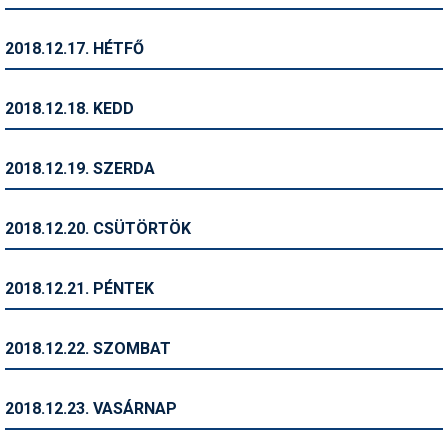
Síruházat
Síszerviz
2018.12.17. HÉTFŐ
Sítechnika
2018.12.18. KEDD
Síugrás
Snowboard
2018.12.19. SZERDA
Snowboardfelszerelés
2018.12.20. CSÜTÖRTÖK
Sportorvos
Szakértők
2018.12.21. PÉNTEK
Szánkó
2018.12.22. SZOMBAT
Szótárak
Telemark
2018.12.23. VASÁRNAP
Téli sportok