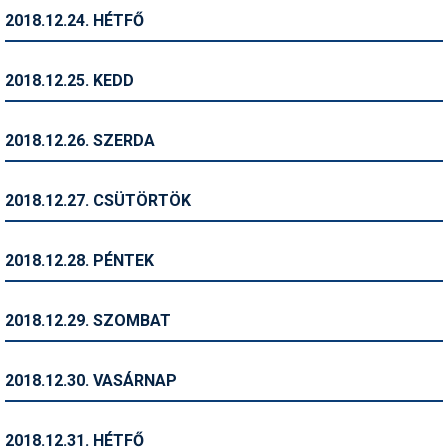
2018.12.24. HÉTFŐ
Termékajánló
Történelem
2018.12.25. KEDD
Túrasí
2018.12.26. SZERDA
Utasbiztosítás
Utazási tippek
2018.12.27. CSÜTÖRTÖK
Védőfelszerelés
2018.12.28. PÉNTEK
Wellness
2018.12.29. SZOMBAT
2018.12.30. VASÁRNAP
2018.12.31. HÉTFŐ