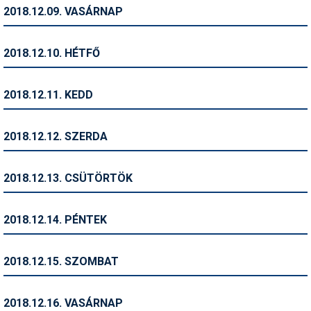
Pályázatok
2018.12.09. VASÁRNAP
Portálinfo
2018.12.10. HÉTFŐ
Rajzok
Síbérletárak
2018.12.11. KEDD
Síbörze
2018.12.12. SZERDA
Sícipő
Sífelszerelés
2018.12.13. CSÜTÖRTÖK
Sífutás
2018.12.14. PÉNTEK
Síléc
Símánia
2018.12.15. SZOMBAT
Síoktatás
2018.12.16. VASÁRNAP