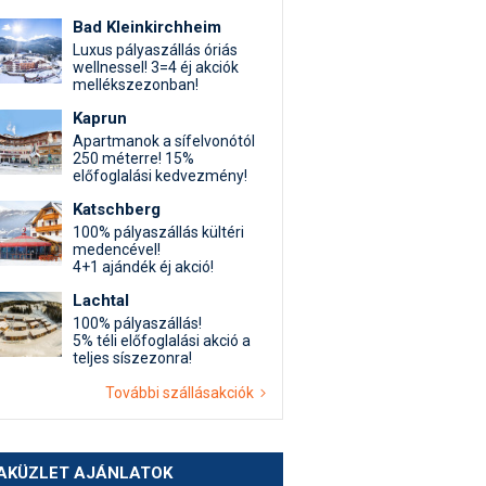
Bad Kleinkirchheim
Luxus pályaszállás óriás
wellnessel! 3=4 éj akciók
mellékszezonban!
Kaprun
Apartmanok a sífelvonótól
250 méterre! 15%
előfoglalási kedvezmény!
Katschberg
100% pályaszállás kültéri
medencével!
4+1 ajándék éj akció!
Lachtal
100% pályaszállás!
5% téli előfoglalási akció a
teljes síszezonra!
További szállásakciók
AKÜZLET AJÁNLATOK