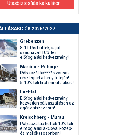
Utasbiztosítás kalkulátor
ÁLLÁSAKCIÓK 2026/2027
Grebenzen
8-11 fős hütték, saját
szaunával! 10% téli
előfoglalási kedvezmény!
Maribor - Pohorje
Pályaszállás**** szauna-
részleggel a hegy tetején!
5-10% téli first minute akció!
Lachtal
Előfoglalási kedvezmény
közvetlen pályaszálláson az
egész síszezonra!
Kreischberg - Murau
Pályaszállás hütték 10% téli
előfoglalási akcióval közép-
és mellékszezonban!