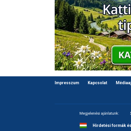
Impresszum
Kapcsolat
Médiaaj
Megjelenési ajánlatunk:
Hirdetési formák é