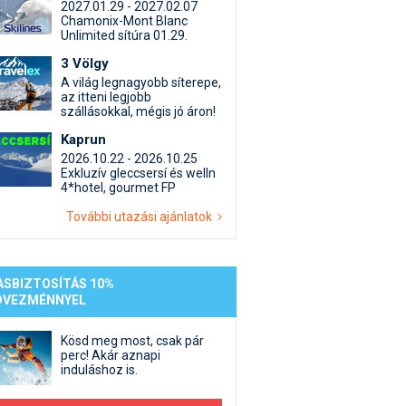
st kiegészítő sportok: bringa, szörf, stb.
Akciók
Új termékek
2027.01.29 - 2027.02.07
Chamonix-Mont Blanc
en egyéb síeléshez kapcsolódó téma
Termékkereső
Unlimited sítúra 01.29.
nlappal kapcsolatos kérdések és válaszok
3 Völgy
tlen beszélgetések
A világ legnagyobb síterepe,
az itteni legjobb
szállásokkal, mégis jó áron!
Kaprun
2026.10.22 - 2026.10.25
Exkluzív gleccsersí és welln
4*hotel, gourmet FP
További utazási ajánlatok
ASBIZTOSÍTÁS 10%
DVEZMÉNNYEL
Kösd meg most, csak pár
perc! Akár aznapi
induláshoz is.