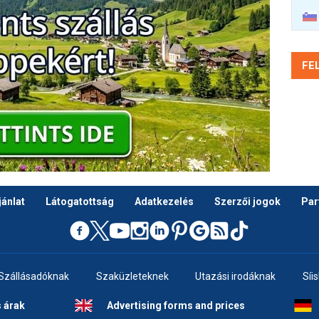
FE
ánlat
Látogatottság
Adatkezelés
Szerzői jogok
Par
Szállásadóknak
Szaküzleteknek
Utazási irodáknak
Síi
s árak
Advertising forms and prices