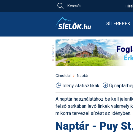
Keresés
Híre
Ch
Bú
SÍTEREPEK
Pr
Síterepkeres
Új
Élménybesz
Ny
Síbérletárak
A
Terepcsopor
Hó
Toplista
Kr
Időjárás előr
Címoldal
Naptár
Kr
Havazás előr
Idény statisztikák
Új naptárb
M
Webkamerák
A naptár használatához be kell jelentk
Fotók
felső sarkában levő linkek valamelyiké
Pályaszállás
mikorra tervezel sízést az idényben.
Naptár - Puy St