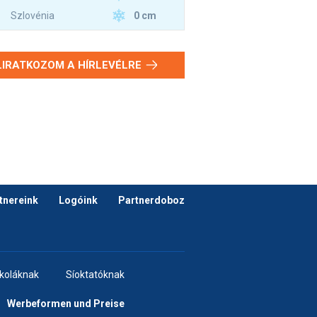
0 cm
Szlovénia
LIRATKOZOM A HÍRLEVÉLRE
tnereink
Logóink
Partnerdoboz
skoláknak
Síoktatóknak
Werbeformen und Preise