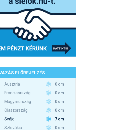
VAZÁS ELŐREJELZÉS
0 cm
Ausztria
0 cm
Franciaország
0 cm
Magyarország
0 cm
Olaszország
7 cm
Svájc
0 cm
Szlovákia