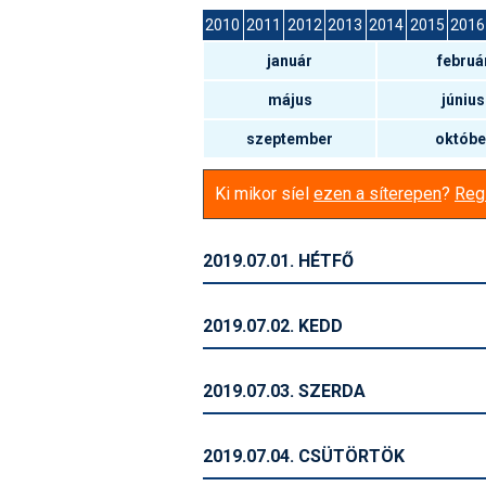
2010
2011
2012
2013
2014
2015
2016
január
februá
május
június
szeptember
októbe
Ki mikor síel
ezen a síterepen
?
Regi
2019.07.01. HÉTFŐ
2019.07.02. KEDD
2019.07.03. SZERDA
2019.07.04. CSÜTÖRTÖK