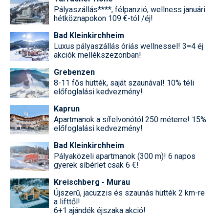
Pályaszállás****, félpanzió, wellness januári
hétköznapokon 109 €-tól /éj!
Bad Kleinkirchheim
Luxus pályaszállás óriás wellnessel! 3=4 éj
akciók mellékszezonban!
Grebenzen
8-11 fős hütték, saját szaunával! 10% téli
előfoglalási kedvezmény!
Kaprun
Apartmanok a sífelvonótól 250 méterre! 15%
előfoglalási kedvezmény!
Bad Kleinkirchheim
Pályaközeli apartmanok (300 m)! 6 napos
gyerek síbérlet csak 6 €!
Kreischberg - Murau
Újszerű, jacuzzis és szaunás hütték 2 km-re
a lifttől!
6+1 ajándék éjszaka akció!