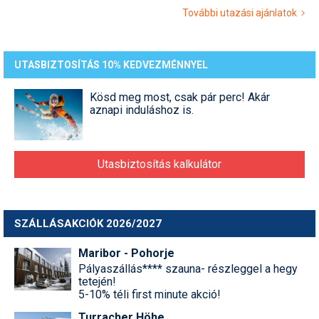
További utazási ajánlatok
UTASBIZTOSÍTÁS 10% KEDVEZMÉNNYEL
Kösd meg most, csak pár perc! Akár
aznapi induláshoz is.
Utasbiztosítás kalkulátor
SZÁLLÁSAKCIÓK 2026/2027
Maribor - Pohorje
Pályaszállás**** szauna- részleggel a hegy
tetején!
5-10% téli first minute akció!
Turracher Höhe