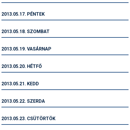
Síruházat
Síszerviz
2013.05.17. PÉNTEK
Sítechnika
2013.05.18. SZOMBAT
Síugrás
Snowboard
2013.05.19. VASÁRNAP
Snowboardfelszerelés
2013.05.20. HÉTFŐ
Sportorvos
Szakértők
2013.05.21. KEDD
Szánkó
2013.05.22. SZERDA
Szótárak
Telemark
2013.05.23. CSÜTÖRTÖK
Téli sportok