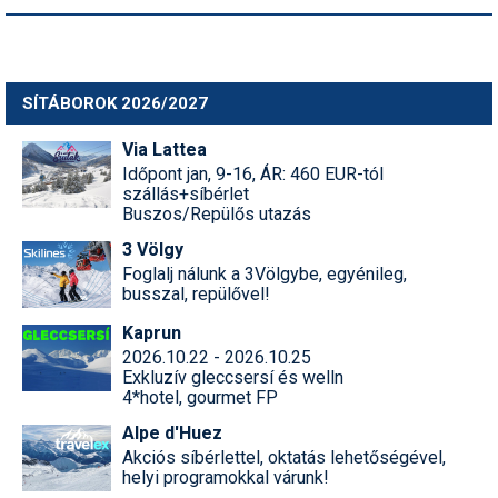
SÍTÁBOROK 2026/2027
Via Lattea
Időpont jan, 9-16, ÁR: 460 EUR-tól
szállás+síbérlet
Buszos/Repülős utazás
3 Völgy
Foglalj nálunk a 3Völgybe, egyénileg,
busszal, repülővel!
Kaprun
2026.10.22 - 2026.10.25
Exkluzív gleccsersí és welln
4*hotel, gourmet FP
Alpe d'Huez
Akciós síbérlettel, oktatás lehetőségével,
helyi programokkal várunk!