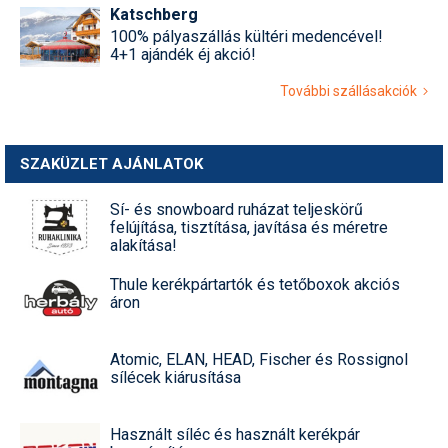
Katschberg
100% pályaszállás kültéri medencével!
4+1 ajándék éj akció!
További szállásakciók
SZAKÜZLET AJÁNLATOK
Sí- és snowboard ruházat teljeskörű
felújítása, tisztítása, javítása és méretre
alakítása!
Thule kerékpártartók és tetőboxok akciós
áron
Atomic, ELAN, HEAD, Fischer és Rossignol
sílécek kiárusítása
Használt síléc és használt kerékpár