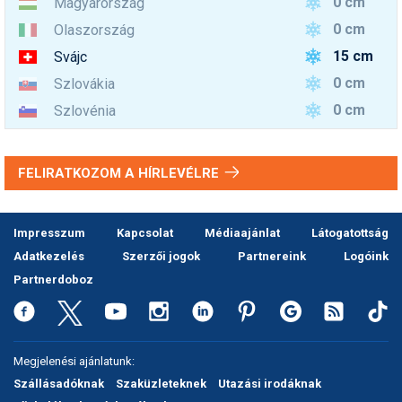
0 cm
Magyarország
0 cm
Olaszország
15 cm
Svájc
0 cm
Szlovákia
0 cm
Szlovénia
FELIRATKOZOM A HÍRLEVÉLRE
Impresszum
Kapcsolat
Médiaajánlat
Látogatottság
Adatkezelés
Szerzői jogok
Partnereink
Logóink
Partnerdoboz
Megjelenési ajánlatunk:
Szállásadóknak
Szaküzleteknek
Utazási irodáknak