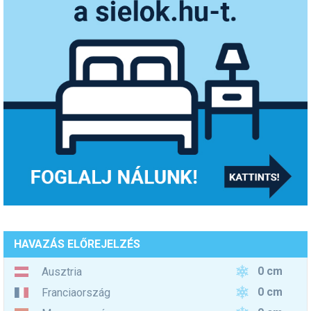
HAVAZÁS ELŐREJELZÉS
0 cm
Ausztria
0 cm
Franciaország