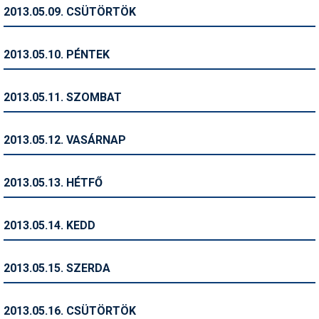
Pályázatok
2013.05.09. CSÜTÖRTÖK
Portálinfo
2013.05.10. PÉNTEK
Rajzok
Síbérletárak
2013.05.11. SZOMBAT
Síbörze
2013.05.12. VASÁRNAP
Sícipő
Sífelszerelés
2013.05.13. HÉTFŐ
Sífutás
2013.05.14. KEDD
Síléc
Símánia
2013.05.15. SZERDA
Síoktatás
2013.05.16. CSÜTÖRTÖK