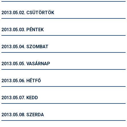
Humor
2013.05.02. CSÜTÖRTÖK
Hütte
Ingatlan
2013.05.03. PÉNTEK
Interjúk
2013.05.04. SZOMBAT
Játékok
Kerékpár
2013.05.05. VASÁRNAP
Korcsolya
2013.05.06. HÉTFŐ
Könyvajánló
Magazinok
2013.05.07. KEDD
Munkavállalás
2013.05.08. SZERDA
Olvasnivaló