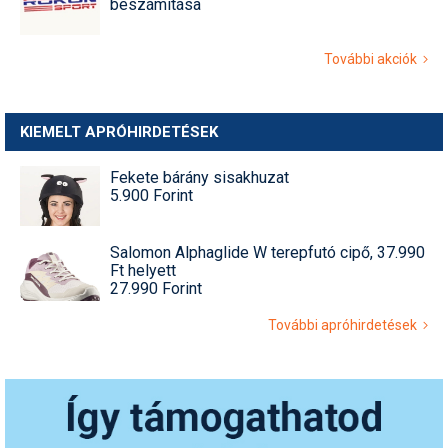
beszámítása
További akciók
KIEMELT APRÓHIRDETÉSEK
Fekete bárány sisakhuzat
5.900 Forint
Salomon Alphaglide W terepfutó cipő, 37.990
Ft helyett
27.990 Forint
További apróhirdetések