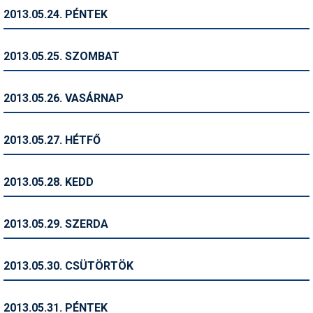
2013.05.24. PÉNTEK
Termékajánló
Történelem
2013.05.25. SZOMBAT
Túrasí
2013.05.26. VASÁRNAP
Utasbiztosítás
Utazási tippek
2013.05.27. HÉTFŐ
Védőfelszerelés
2013.05.28. KEDD
Wellness
2013.05.29. SZERDA
2013.05.30. CSÜTÖRTÖK
2013.05.31. PÉNTEK