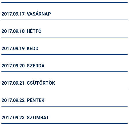
Síruházat
Síszerviz
2017.09.17. VASÁRNAP
Sítechnika
2017.09.18. HÉTFŐ
Síugrás
Snowboard
2017.09.19. KEDD
Snowboardfelszerelés
2017.09.20. SZERDA
Sportorvos
Szakértők
2017.09.21. CSÜTÖRTÖK
Szánkó
2017.09.22. PÉNTEK
Szótárak
Telemark
2017.09.23. SZOMBAT
Téli sportok