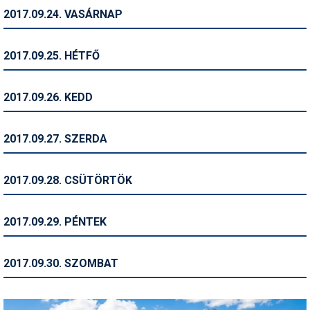
2017.09.24. VASÁRNAP
Termékajánló
Történelem
2017.09.25. HÉTFŐ
Túrasí
2017.09.26. KEDD
Utasbiztosítás
Utazási tippek
2017.09.27. SZERDA
Védőfelszerelés
2017.09.28. CSÜTÖRTÖK
Wellness
2017.09.29. PÉNTEK
2017.09.30. SZOMBAT