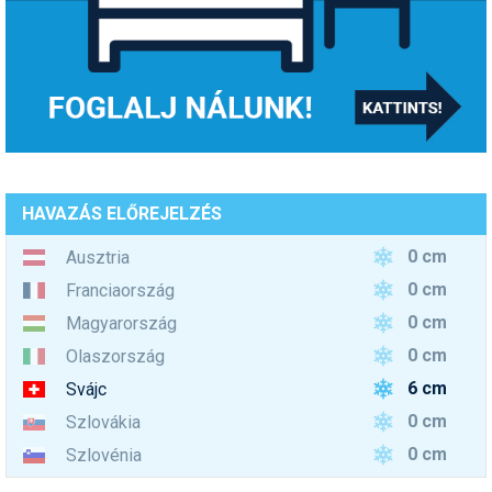
HAVAZÁS ELŐREJELZÉS
0 cm
Ausztria
0 cm
Franciaország
0 cm
Magyarország
0 cm
Olaszország
6 cm
Svájc
0 cm
Szlovákia
0 cm
Szlovénia