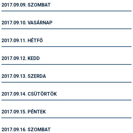
Pályázatok
2017.09.09. SZOMBAT
Portálinfo
2017.09.10. VASÁRNAP
Rajzok
Síbérletárak
2017.09.11. HÉTFŐ
Síbörze
2017.09.12. KEDD
Sícipő
Sífelszerelés
2017.09.13. SZERDA
Sífutás
2017.09.14. CSÜTÖRTÖK
Síléc
Símánia
2017.09.15. PÉNTEK
Síoktatás
2017.09.16. SZOMBAT