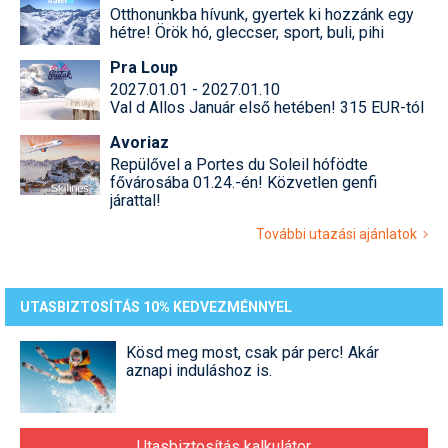
Otthonunkba hívunk, gyertek ki hozzánk egy
hétre! Örök hó, gleccser, sport, buli, pihi
Pra Loup
2027.01.01 - 2027.01.10
Val d Allos Január első hetében! 315 EUR-tól
Avoriaz
Repülővel a Portes du Soleil hófödte
fővárosába 01.24.-én! Közvetlen genfi
járattal!
További utazási ajánlatok
UTASBIZTOSÍTÁS 10% KEDVEZMÉNNYEL
Kösd meg most, csak pár perc! Akár
aznapi induláshoz is.
Utasbiztosítás kalkulátor