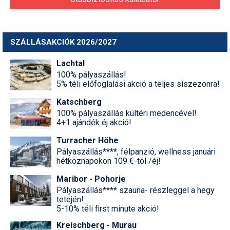
SZÁLLÁSAKCIÓK 2026/2027
Lachtal
100% pályaszállás!
5% téli előfoglalási akció a teljes síszezonra!
Katschberg
100% pályaszállás kültéri medencével!
4+1 ajándék éj akció!
Turracher Höhe
Pályaszállás****, félpanzió, wellness januári
hétköznapokon 109 €-tól /éj!
Maribor - Pohorje
Pályaszállás**** szauna- részleggel a hegy
tetején!
5-10% téli first minute akció!
Kreischberg - Murau