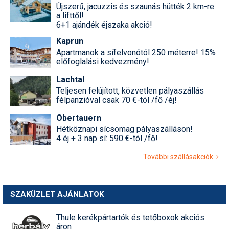
Újszerű, jacuzzis és szaunás hütték 2 km-re
a lifttől!
6+1 ajándék éjszaka akció!
Kaprun
Apartmanok a sífelvonótól 250 méterre! 15%
előfoglalási kedvezmény!
Lachtal
Teljesen felújított, közvetlen pályaszállás
félpanzióval csak 70 €-tól /fő /éj!
Obertauern
Hétköznapi sícsomag pályaszálláson!
4 éj + 3 nap sí: 590 €-tól /fő!
További szállásakciók
SZAKÜZLET AJÁNLATOK
Thule kerékpártartók és tetőboxok akciós
áron