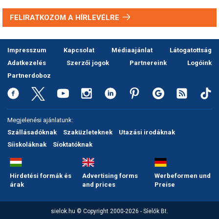
FELIRATKOZOM A HÍRLEVÉLRE
Impresszum
Kapcsolat
Médiaajánlat
Látogatottság
Adatkezelés
Szerzői jogok
Partnereink
Logóink
Partnerdoboz
Megjelenési ajánlatunk:
Szállásadóknak
Szaküzleteknek
Utazási irodáknak
Síiskoláknak
Síoktatóknak
Hirdetési formák és
Advertising forms
Werbeformen und
árak
and prices
Preise
sielok.hu © Copyright 2000-2026 - Síelők Bt.