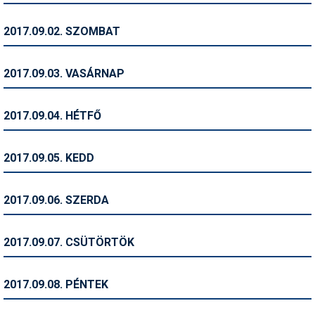
Humor
2017.09.02. SZOMBAT
Hütte
Ingatlan
2017.09.03. VASÁRNAP
Interjúk
2017.09.04. HÉTFŐ
Játékok
Kerékpár
2017.09.05. KEDD
Korcsolya
2017.09.06. SZERDA
Könyvajánló
Magazinok
2017.09.07. CSÜTÖRTÖK
Munkavállalás
2017.09.08. PÉNTEK
Olvasnivaló