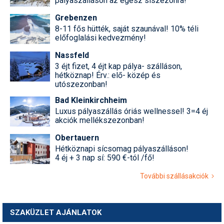
pályaszálláson az egész síszezonra!
Grebenzen
8-11 fős hütték, saját szaunával! 10% téli
előfoglalási kedvezmény!
Nassfeld
3 éjt fizet, 4 éjt kap pálya- szálláson,
hétköznap! Érv.: elő- közép és
utószezonban!
Bad Kleinkirchheim
Luxus pályaszállás óriás wellnessel! 3=4 éj
akciók mellékszezonban!
Obertauern
Hétköznapi sícsomag pályaszálláson!
4 éj + 3 nap sí: 590 €-tól /fő!
További szállásakciók
SZAKÜZLET AJÁNLATOK