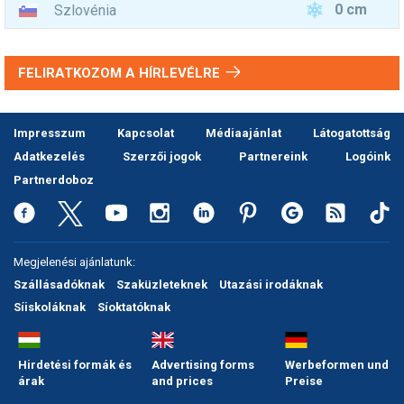
0 cm
Szlovénia
FELIRATKOZOM A HÍRLEVÉLRE
Impresszum
Kapcsolat
Médiaajánlat
Látogatottság
Adatkezelés
Szerzői jogok
Partnereink
Logóink
Partnerdoboz
Megjelenési ajánlatunk:
Szállásadóknak
Szaküzleteknek
Utazási irodáknak
Síiskoláknak
Síoktatóknak
Hirdetési formák és
Advertising forms
Werbeformen und
árak
and prices
Preise