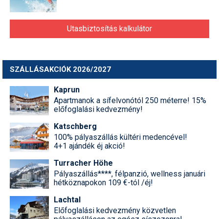
Utasbiztosítás kalkulátor
SZÁLLÁSAKCIÓK 2026/2027
Kaprun
Apartmanok a sífelvonótól 250 méterre! 15%
előfoglalási kedvezmény!
Katschberg
100% pályaszállás kültéri medencével!
4+1 ajándék éj akció!
Turracher Höhe
Pályaszállás****, félpanzió, wellness januári
hétköznapokon 109 €-tól /éj!
Lachtal
Előfoglalási kedvezmény közvetlen