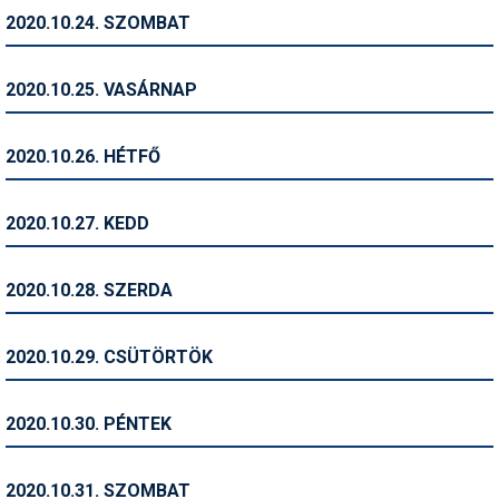
2020.10.24. SZOMBAT
Termékajánló
Történelem
2020.10.25. VASÁRNAP
Túrasí
2020.10.26. HÉTFŐ
Utasbiztosítás
Utazási tippek
2020.10.27. KEDD
Védőfelszerelés
2020.10.28. SZERDA
Wellness
2020.10.29. CSÜTÖRTÖK
2020.10.30. PÉNTEK
2020.10.31. SZOMBAT