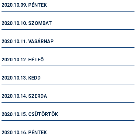
Pályázatok
2020.10.09. PÉNTEK
Portálinfo
2020.10.10. SZOMBAT
Rajzok
Síbérletárak
2020.10.11. VASÁRNAP
Síbörze
2020.10.12. HÉTFŐ
Sícipő
Sífelszerelés
2020.10.13. KEDD
Sífutás
2020.10.14. SZERDA
Síléc
Símánia
2020.10.15. CSÜTÖRTÖK
Síoktatás
2020.10.16. PÉNTEK