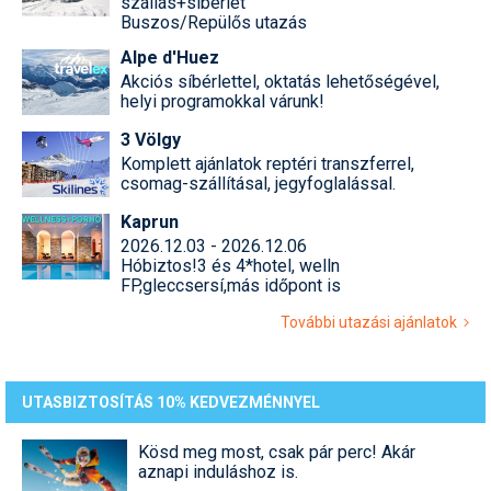
szállás+síbérlet
Buszos/Repülős utazás
Alpe d'Huez
Akciós síbérlettel, oktatás lehetőségével,
helyi programokkal várunk!
3 Völgy
Komplett ajánlatok reptéri transzferrel,
csomag-szállításal, jegyfoglalással.
Kaprun
2026.12.03 - 2026.12.06
Hóbiztos!3 és 4*hotel, welln
FP,gleccsersí,más időpont is
További utazási ajánlatok
UTASBIZTOSÍTÁS 10% KEDVEZMÉNNYEL
Kösd meg most, csak pár perc! Akár
aznapi induláshoz is.