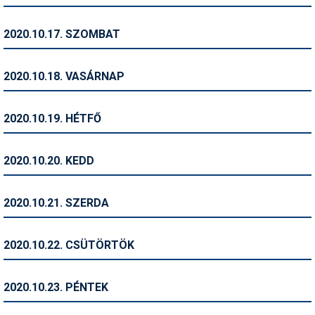
Síruházat
Síszerviz
2020.10.17. SZOMBAT
Sítechnika
2020.10.18. VASÁRNAP
Síugrás
Snowboard
2020.10.19. HÉTFŐ
Snowboardfelszerelés
2020.10.20. KEDD
Sportorvos
Szakértők
2020.10.21. SZERDA
Szánkó
2020.10.22. CSÜTÖRTÖK
Szótárak
Telemark
2020.10.23. PÉNTEK
Téli sportok