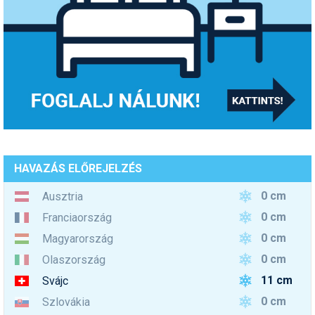
HAVAZÁS ELŐREJELZÉS
0 cm
Ausztria
0 cm
Franciaország
0 cm
Magyarország
0 cm
Olaszország
11 cm
Svájc
0 cm
Szlovákia