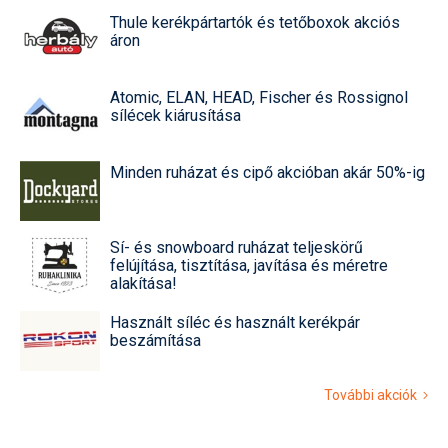
Thule kerékpártartók és tetőboxok akciós
áron
Atomic, ELAN, HEAD, Fischer és Rossignol
sílécek kiárusítása
Minden ruházat és cipő akcióban akár 50%-ig
Sí- és snowboard ruházat teljeskörű
felújítása, tisztítása, javítása és méretre
alakítása!
Használt síléc és használt kerékpár
beszámítása
További akciók