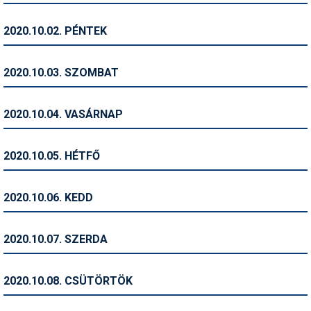
Humor
2020.10.02. PÉNTEK
Hütte
Ingatlan
2020.10.03. SZOMBAT
Interjúk
2020.10.04. VASÁRNAP
Játékok
Kerékpár
2020.10.05. HÉTFŐ
Korcsolya
2020.10.06. KEDD
Könyvajánló
Magazinok
2020.10.07. SZERDA
Munkavállalás
2020.10.08. CSÜTÖRTÖK
Olvasnivaló