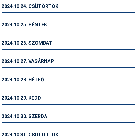
2024.10.24. CSÜTÖRTÖK
Termékajánló
Történelem
2024.10.25. PÉNTEK
Túrasí
2024.10.26. SZOMBAT
Utasbiztosítás
Utazási tippek
2024.10.27. VASÁRNAP
Védőfelszerelés
2024.10.28. HÉTFŐ
Wellness
2024.10.29. KEDD
2024.10.30. SZERDA
2024.10.31. CSÜTÖRTÖK