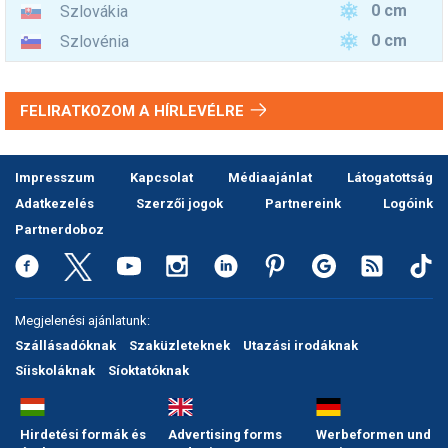
0 cm
Szlovákia
0 cm
Szlovénia
FELIRATKOZOM A HÍRLEVÉLRE
Impresszum
Kapcsolat
Médiaajánlat
Látogatottság
Adatkezelés
Szerzői jogok
Partnereink
Logóink
Partnerdoboz
Megjelenési ajánlatunk:
Szállásadóknak
Szaküzleteknek
Utazási irodáknak
Síiskoláknak
Síoktatóknak
Hirdetési formák és
Advertising forms
Werbeformen und