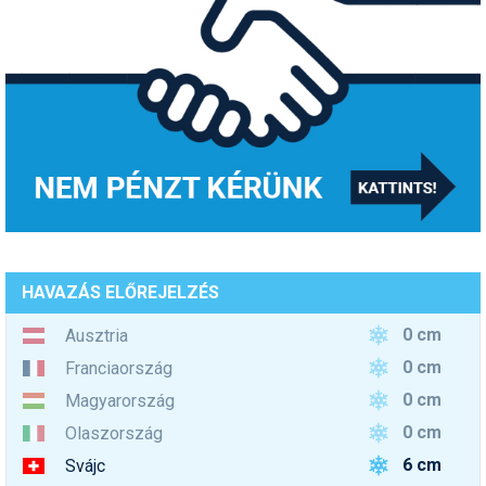
HAVAZÁS ELŐREJELZÉS
0 cm
Ausztria
0 cm
Franciaország
0 cm
Magyarország
0 cm
Olaszország
6 cm
Svájc