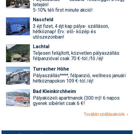
tetején!
5-10% téli first minute akció!
Nassfeld
3 éjt fizet, 4 éjt kap pálya- szálláson,
hétköznap! Érv.: elő- közép és
utószezonban!
Lachtal
Teljesen felújított, közvetlen pályaszállás
félpanzióval csak 70 €-tól /fő /éj!
Turracher Höhe
Pályaszállás****, félpanzió, wellness januári
hétköznapokon 109 €-tól /éj!
Bad Kleinkirchheim
Pályaközeli apartmanok (300 m)! 6 napos
gyerek síbérlet csak 6 €!
További szállásakciók