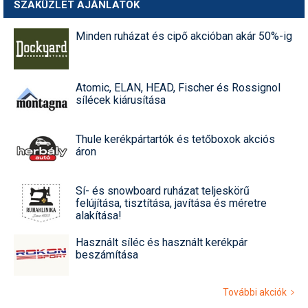
SZAKÜZLET AJÁNLATOK
Minden ruházat és cipő akcióban akár 50%-ig
Atomic, ELAN, HEAD, Fischer és Rossignol
sílécek kiárusítása
Thule kerékpártartók és tetőboxok akciós
áron
Sí- és snowboard ruházat teljeskörű
felújítása, tisztítása, javítása és méretre
alakítása!
Használt síléc és használt kerékpár
beszámítása
További akciók