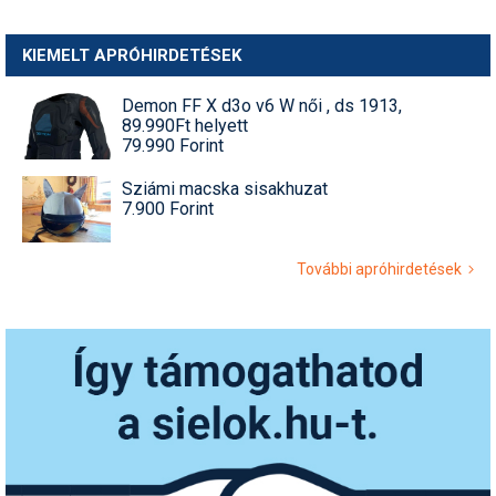
KIEMELT APRÓHIRDETÉSEK
Demon FF X d3o v6 W női , ds 1913,
89.990Ft helyett
79.990 Forint
Sziámi macska sisakhuzat
7.900 Forint
További apróhirdetések