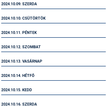
Pályázatok
2024.10.09. SZERDA
Portálinfo
2024.10.10. CSÜTÖRTÖK
Rajzok
Síbérletárak
2024.10.11. PÉNTEK
Síbörze
2024.10.12. SZOMBAT
Sícipő
Sífelszerelés
2024.10.13. VASÁRNAP
Sífutás
2024.10.14. HÉTFŐ
Síléc
Símánia
2024.10.15. KEDD
Síoktatás
2024.10.16. SZERDA