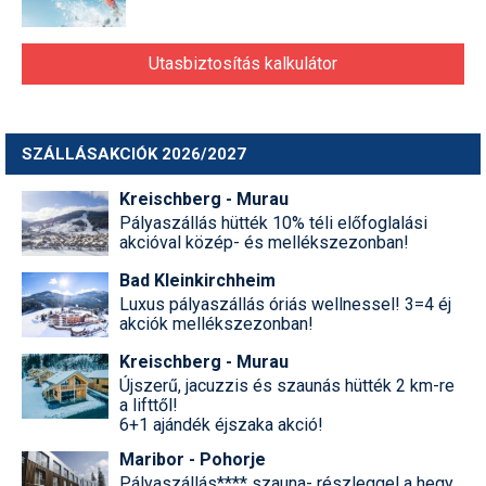
Utasbiztosítás kalkulátor
SZÁLLÁSAKCIÓK 2026/2027
Kreischberg - Murau
Pályaszállás hütték 10% téli előfoglalási
akcióval közép- és mellékszezonban!
Bad Kleinkirchheim
Luxus pályaszállás óriás wellnessel! 3=4 éj
akciók mellékszezonban!
Kreischberg - Murau
Újszerű, jacuzzis és szaunás hütték 2 km-re
a lifttől!
6+1 ajándék éjszaka akció!
Maribor - Pohorje
Pályaszállás**** szauna- részleggel a hegy