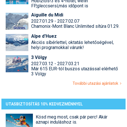
Hóbiztos!3 és 4*hotel, welln
FP,gleccsersí,más időpont is
Aiguille du Midi
2027.01.29 - 2027.02.07
Chamonix-Mont Blanc Unlimited sítúra 01.29.
Alpe d'Huez
Akciós síbérlettel, oktatás lehetőségével,
helyi programokkal várunk!
3 Völgy
2027.03.12 - 2027.03.21
Már 615 EUR-tól buszos utazással elérhető
3 Völgy
További utazási ajánlatok
UTASBIZTOSÍTÁS 10% KEDVEZMÉNNYEL
Kösd meg most, csak pár perc! Akár
aznapi induláshoz is.