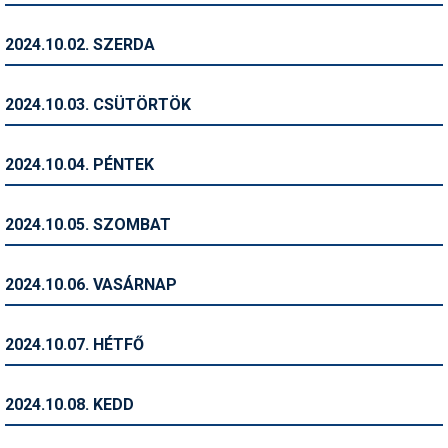
Humor
2024.10.02. SZERDA
Hütte
Ingatlan
2024.10.03. CSÜTÖRTÖK
Interjúk
2024.10.04. PÉNTEK
Játékok
Kerékpár
2024.10.05. SZOMBAT
Korcsolya
2024.10.06. VASÁRNAP
Könyvajánló
Magazinok
2024.10.07. HÉTFŐ
Munkavállalás
2024.10.08. KEDD
Olvasnivaló