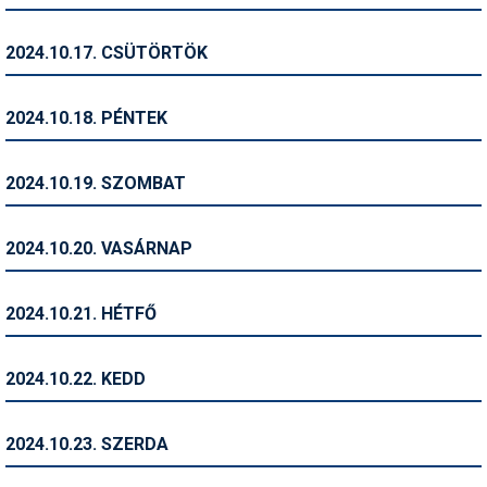
Síruházat
Síszerviz
2024.10.17. CSÜTÖRTÖK
Sítechnika
2024.10.18. PÉNTEK
Síugrás
Snowboard
2024.10.19. SZOMBAT
Snowboardfelszerelés
2024.10.20. VASÁRNAP
Sportorvos
Szakértők
2024.10.21. HÉTFŐ
Szánkó
2024.10.22. KEDD
Szótárak
Telemark
2024.10.23. SZERDA
Téli sportok