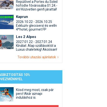
st kiegészítő sportok: bringa, szörf, stb.
Akciók
Új termékek
Repülővel a Portes du Soleil
hófödte fővárosába 01.24.-
en egyéb síeléshez kapcsolódó téma
Termékkereső
én! Közvetlen genfi járattal!
nlappal kapcsolatos kérdések és válaszok
Kaprun
tlen beszélgetések
2026.10.22 - 2026.10.25
Exkluzív gleccsersí és welln
4*hotel, gourmet FP
Les 2 Alpes
2027.01.22 - 2027.01.24
Kínálat: Alap szállásoktól a
Luxus chaletekig! Akciósan!
További utazási ajánlatok
ASBIZTOSÍTÁS 10%
DVEZMÉNNYEL
Kösd meg most, csak pár
perc! Akár aznapi
induláshoz is.