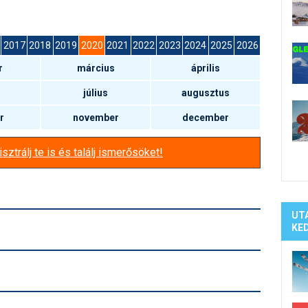
Síelé
Mind
A ho
2017
2018
2019
2020
2021
2022
2023
2024
2025
2026
Köte
r
március
április
július
augusztus
r
november
december
sztrálj te is és találj ismerősöket!
UT
KE