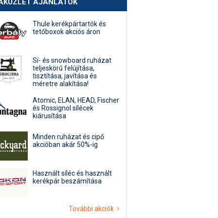
AKÜZLET AJÁNLATOK
Thule kerékpártartók és
tetőboxok akciós áron
Sí- és snowboard ruházat
teljeskörű felújítása,
tisztítása, javítása és
méretre alakítása!
Atomic, ELAN, HEAD, Fischer
és Rossignol sílécek
kiárusítása
Minden ruházat és cipő
akcióban akár 50%-ig
Használt síléc és használt
kerékpár beszámítása
További akciók