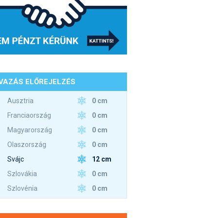
VAZÁS ELŐREJELZÉS
0 cm
Ausztria
0 cm
Franciaország
0 cm
Magyarország
0 cm
Olaszország
12 cm
Svájc
0 cm
Szlovákia
0 cm
Szlovénia