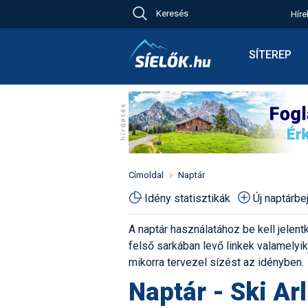
Keresés
Híre
Ch
Bú
SÍTEREP
Pr
Síterepkere
Új
Élménybesz
Ny
Síbérletárak
A
Terepcsopo
Hó
Toplista
Kr
Időjárás előr
Címoldal
Naptár
Kr
Havazás előr
Idény statisztikák
Új naptárb
M
Webkamerá
A naptár használatához be kell jelentk
Fotók
felső sarkában levő linkek valamelyiké
Pályaszállá
mikorra tervezel sízést az idényben.
Naptár - Ski Ar