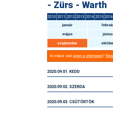
- Zürs - Warth
2010
2011
2012
2013
2014
2015
2016
január
februá
május
június
szeptember
októbe
Ki mikor síel
ezen a síterepen
?
Regi
2020.09.01. KEDD
2020.09.02. SZERDA
2020.09.03. CSÜTÖRTÖK