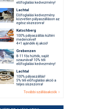
előfoglalási kedvezmény!
Lachtal
Előfoglalási kedvezmény
közvetlen pályaszálláson az
egész síszezonra!
Katschberg
100% pályaszállás kültéri
medencével!
4+1 ajándék éj akció!
Grebenzen
8-11 fős hütték, saját
szaunával! 10% téli
előfoglalási kedvezmény!
Lachtal
100% pályaszállás!
5% téli előfoglalási akció a
teljes síszezonra!
További szállásakciók