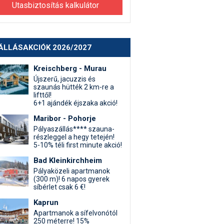
Utasbiztosítás kalkulátor
ÁLLÁSAKCIÓK 2026/2027
Kreischberg - Murau
Újszerű, jacuzzis és
szaunás hütték 2 km-re a
lifttől!
6+1 ajándék éjszaka akció!
Maribor - Pohorje
Pályaszállás**** szauna-
részleggel a hegy tetején!
5-10% téli first minute akció!
Bad Kleinkirchheim
Pályaközeli apartmanok
(300 m)! 6 napos gyerek
síbérlet csak 6 €!
Kaprun
Apartmanok a sífelvonótól
250 méterre! 15%