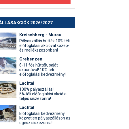
ÁLLÁSAKCIÓK 2026/2027
Kreischberg - Murau
Pályaszállás hütték 10% téli
előfoglalási akcióval közép-
és mellékszezonban!
Grebenzen
8-11 fős hütték, saját
szaunával! 10% téli
előfoglalási kedvezmény!
Lachtal
100% pályaszállás!
5% téli előfoglalási akció a
teljes síszezonra!
Lachtal
Előfoglalási kedvezmény
közvetlen pályaszálláson az
egész síszezonra!