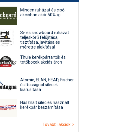
Minden ruházat és cipő
akcióban akár 50%-ig
Sí- és snowboard ruházat
teljeskörű felújítása,
tisztítása, javítása és
méretre alakítása!
Thule kerékpártartók és
tetőboxok akciós áron
Atomic, ELAN, HEAD, Fischer
és Rossignol sílécek
kiárusítása
Használt síléc és használt
kerékpár beszámítása
További akciók