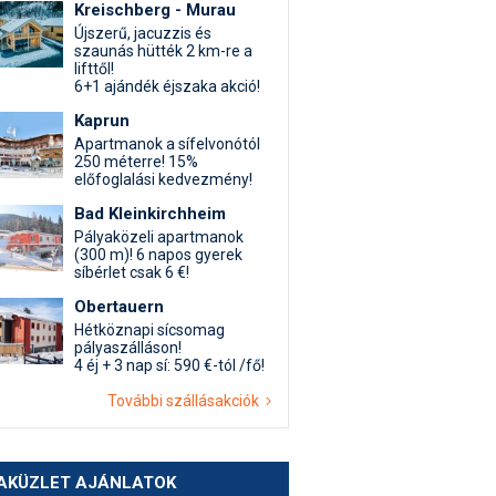
Kreischberg - Murau
Újszerű, jacuzzis és
szaunás hütték 2 km-re a
lifttől!
6+1 ajándék éjszaka akció!
Kaprun
Apartmanok a sífelvonótól
250 méterre! 15%
előfoglalási kedvezmény!
Bad Kleinkirchheim
Pályaközeli apartmanok
(300 m)! 6 napos gyerek
síbérlet csak 6 €!
Obertauern
Hétköznapi sícsomag
pályaszálláson!
4 éj + 3 nap sí: 590 €-tól /fő!
További szállásakciók
AKÜZLET AJÁNLATOK