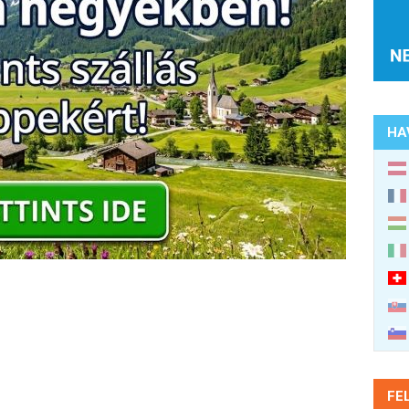
HA
FE