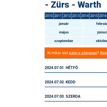
- Zürs - Warth
2010
2011
2012
2013
2014
2015
2016
január
februá
május
június
szeptember
októbe
Ki mikor síel
ezen a síterepen
?
Regi
2024.07.01. HÉTFŐ
2024.07.02. KEDD
2024.07.03. SZERDA