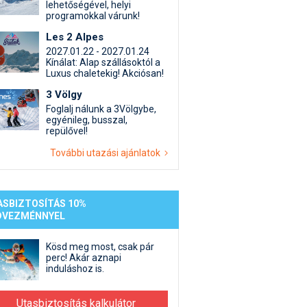
st kiegészítő sportok: bringa, szörf, stb.
Akciók
Új termékek
lehetőségével, helyi
programokkal várunk!
en egyéb síeléshez kapcsolódó téma
Termékkereső
Les 2 Alpes
nlappal kapcsolatos kérdések és válaszok
2027.01.22 - 2027.01.24
tlen beszélgetések
Kínálat: Alap szállásoktól a
Luxus chaletekig! Akciósan!
3 Völgy
Foglalj nálunk a 3Völgybe,
egyénileg, busszal,
repülővel!
További utazási ajánlatok
ASBIZTOSÍTÁS 10%
DVEZMÉNNYEL
Kösd meg most, csak pár
perc! Akár aznapi
induláshoz is.
Utasbiztosítás kalkulátor