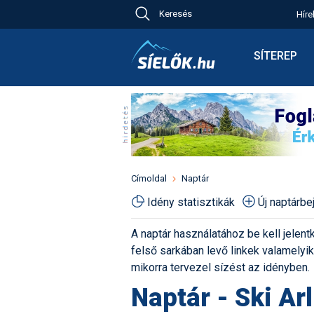
Keresés
Híre
Ch
Bú
SÍTEREP
Pr
Síterepkere
Új
Élménybesz
Ny
Síbérletárak
A
Terepcsopo
Hó
Toplista
Kr
Időjárás előr
Címoldal
Naptár
Kr
Havazás előr
Idény statisztikák
Új naptárb
M
Webkamerá
A naptár használatához be kell jelentk
Fotók
felső sarkában levő linkek valamelyiké
Pályaszállá
mikorra tervezel sízést az idényben.
Naptár - Ski Ar