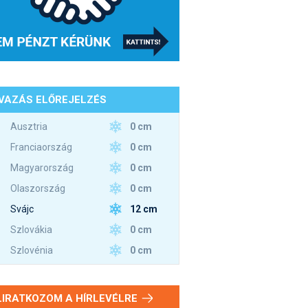
VAZÁS ELŐREJELZÉS
0 cm
Ausztria
0 cm
Franciaország
0 cm
Magyarország
0 cm
Olaszország
12 cm
Svájc
0 cm
Szlovákia
0 cm
Szlovénia
LIRATKOZOM A HÍRLEVÉLRE