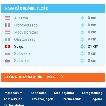
HAVAZÁS ELŐREJELZÉS
0 cm
Ausztria
0 cm
Franciaország
0 cm
Magyarország
0 cm
Olaszország
21 cm
Svájc
0 cm
Szlovákia
0 cm
Szlovénia
FELIRATKOZOM A HÍRLEVÉLRE
Impresszum
Kapcsolat
Médiaajánlat
Látogatottság
Adatkezelés
Szerzői jogok
Partnereink
Logóink
Partnerdoboz