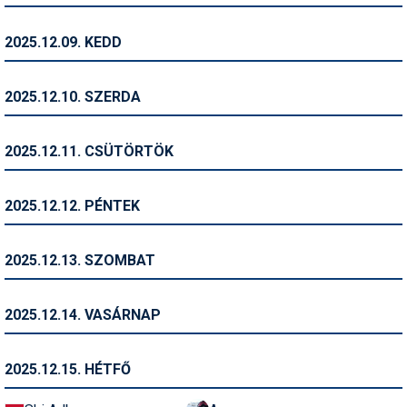
Pályázatok
2025.12.09. KEDD
Portálinfo
Rajzok
2025.12.10. SZERDA
Síbérletárak
2025.12.11. CSÜTÖRTÖK
Síbörze
Sícipő
2025.12.12. PÉNTEK
Sífelszerelés
2025.12.13. SZOMBAT
Sífutás
Síléc
2025.12.14. VASÁRNAP
Símánia
2025.12.15. HÉTFŐ
Síoktatás