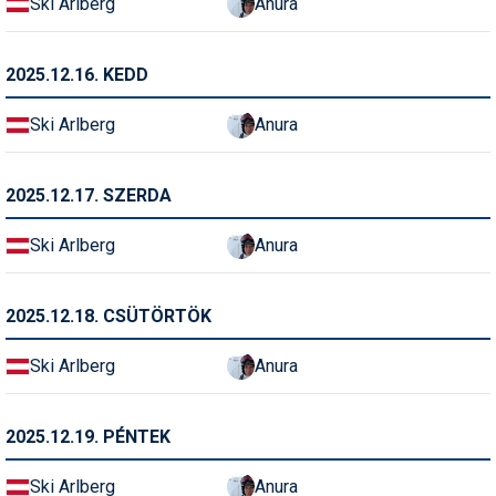
Ski Arlberg
Anura
Síruházat
Síszerviz
2025.12.16. KEDD
Sítechnika
Ski Arlberg
Anura
Síugrás
Snowboard
2025.12.17. SZERDA
Snowboardfelszerelés
Ski Arlberg
Anura
Sportorvos
Szakértők
2025.12.18. CSÜTÖRTÖK
Szánkó
Ski Arlberg
Anura
Szótárak
2025.12.19. PÉNTEK
Telemark
Ski Arlberg
Anura
Téli sportok