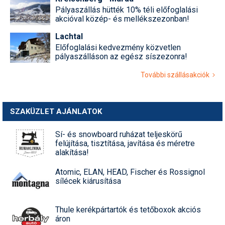
Pályaszállás hütték 10% téli előfoglalási
akcióval közép- és mellékszezonban!
Lachtal
Előfoglalási kedvezmény közvetlen
pályaszálláson az egész síszezonra!
További szállásakciók
SZAKÜZLET AJÁNLATOK
Sí- és snowboard ruházat teljeskörű
felújítása, tisztítása, javítása és méretre
alakítása!
Atomic, ELAN, HEAD, Fischer és Rossignol
sílécek kiárusítása
Thule kerékpártartók és tetőboxok akciós
áron