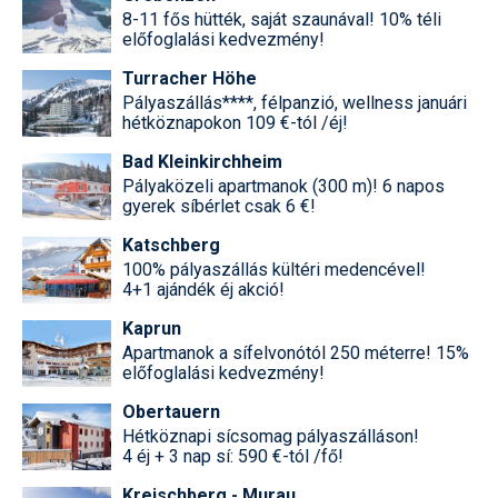
8-11 fős hütték, saját szaunával! 10% téli
előfoglalási kedvezmény!
Turracher Höhe
Pályaszállás****, félpanzió, wellness januári
hétköznapokon 109 €-tól /éj!
Bad Kleinkirchheim
Pályaközeli apartmanok (300 m)! 6 napos
gyerek síbérlet csak 6 €!
Katschberg
100% pályaszállás kültéri medencével!
4+1 ajándék éj akció!
Kaprun
Apartmanok a sífelvonótól 250 méterre! 15%
előfoglalási kedvezmény!
Obertauern
Hétköznapi sícsomag pályaszálláson!
4 éj + 3 nap sí: 590 €-tól /fő!
Kreischberg - Murau