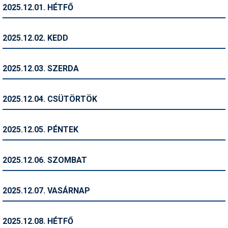
2025.12.01. HÉTFŐ
Humor
Hütte
2025.12.02. KEDD
Ingatlan
2025.12.03. SZERDA
Interjúk
Játékok
2025.12.04. CSÜTÖRTÖK
Kerékpár
2025.12.05. PÉNTEK
Korcsolya
Könyvajánló
2025.12.06. SZOMBAT
Magazinok
2025.12.07. VASÁRNAP
Munkavállalás
Olvasnivaló
2025.12.08. HÉTFŐ