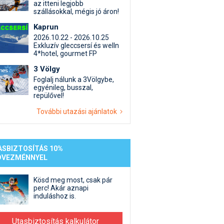
st kiegészítő sportok: bringa, szörf, stb.
Akciók
Új termékek
az itteni legjobb
szállásokkal, mégis jó áron!
en egyéb síeléshez kapcsolódó téma
Termékkereső
Kaprun
nlappal kapcsolatos kérdések és válaszok
2026.10.22 - 2026.10.25
tlen beszélgetések
Exkluzív gleccsersí és welln
4*hotel, gourmet FP
3 Völgy
Foglalj nálunk a 3Völgybe,
egyénileg, busszal,
repülővel!
További utazási ajánlatok
ASBIZTOSÍTÁS 10%
DVEZMÉNNYEL
Kösd meg most, csak pár
perc! Akár aznapi
induláshoz is.
Utasbiztosítás kalkulátor