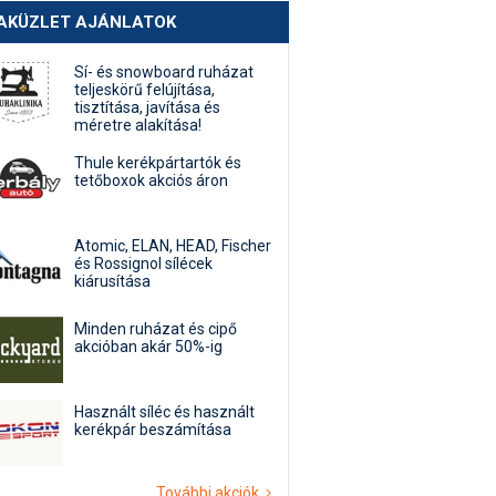
AKÜZLET AJÁNLATOK
Sí- és snowboard ruházat
teljeskörű felújítása,
tisztítása, javítása és
méretre alakítása!
Thule kerékpártartók és
tetőboxok akciós áron
Atomic, ELAN, HEAD, Fischer
és Rossignol sílécek
kiárusítása
Minden ruházat és cipő
akcióban akár 50%-ig
Használt síléc és használt
kerékpár beszámítása
További akciók