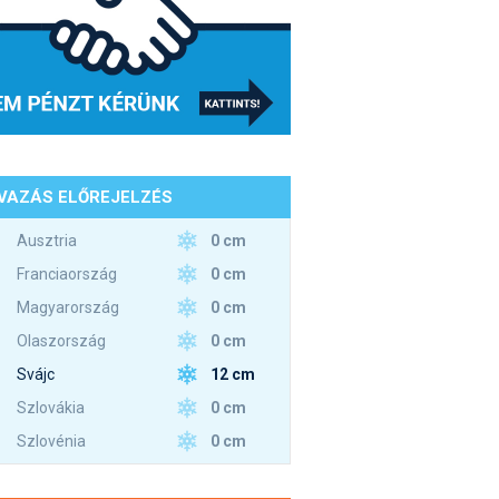
VAZÁS ELŐREJELZÉS
0 cm
Ausztria
0 cm
Franciaország
0 cm
Magyarország
0 cm
Olaszország
12 cm
Svájc
0 cm
Szlovákia
0 cm
Szlovénia