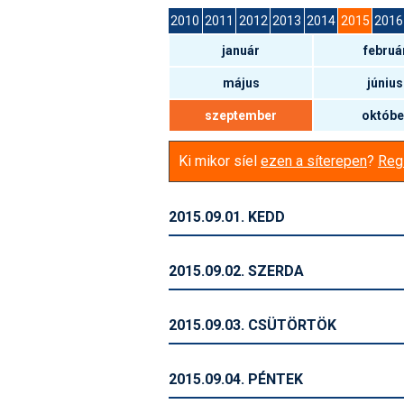
2010
2011
2012
2013
2014
2015
2016
január
februá
május
június
szeptember
októbe
Ki mikor síel
ezen a síterepen
?
Regi
2015.09.01. KEDD
2015.09.02. SZERDA
2015.09.03. CSÜTÖRTÖK
2015.09.04. PÉNTEK