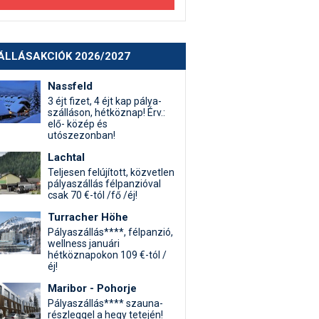
ÁLLÁSAKCIÓK 2026/2027
Nassfeld
3 éjt fizet, 4 éjt kap pálya-
szálláson, hétköznap! Érv.:
elő- közép és
utószezonban!
Lachtal
Teljesen felújított, közvetlen
pályaszállás félpanzióval
csak 70 €-tól /fő /éj!
Turracher Höhe
Pályaszállás****, félpanzió,
wellness januári
hétköznapokon 109 €-tól /
éj!
Maribor - Pohorje
Pályaszállás**** szauna-
részleggel a hegy tetején!