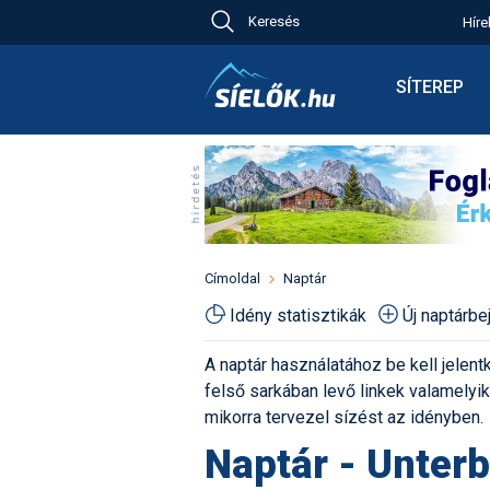
Keresés
Híre
Ch
Bú
SÍTEREP
Pr
Síterepkere
Új
Élménybesz
Ny
Síbérletárak
A
Terepcsopo
Hó
Toplista
Kr
Időjárás előr
Címoldal
Naptár
Kr
Havazás előr
Idény statisztikák
Új naptárb
M
Webkamerá
A naptár használatához be kell jelentk
Fotók
felső sarkában levő linkek valamelyiké
Pályaszállá
mikorra tervezel sízést az idényben.
Naptár - Unter