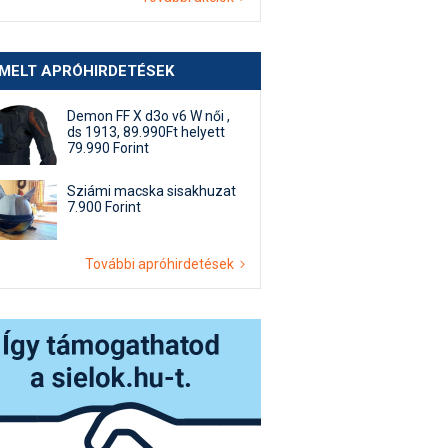
EMELT APRÓHIRDETÉSEK
Demon FF X d3o v6 W női ,
ds 1913, 89.990Ft helyett
79.990 Forint
Sziámi macska sisakhuzat
7.900 Forint
További apróhirdetések