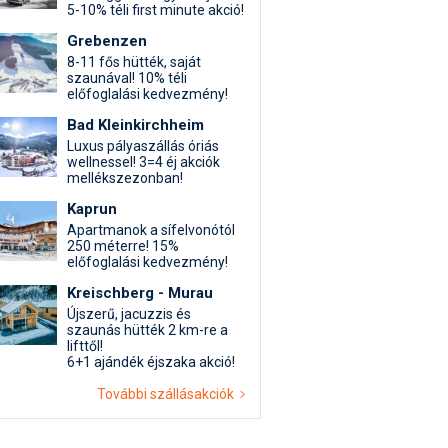
5-10% téli first minute akció!
Grebenzen
8-11 fős hütték, saját
szaunával! 10% téli
előfoglalási kedvezmény!
Bad Kleinkirchheim
Luxus pályaszállás óriás
wellnessel! 3=4 éj akciók
mellékszezonban!
Kaprun
Apartmanok a sífelvonótól
250 méterre! 15%
előfoglalási kedvezmény!
Kreischberg - Murau
Újszerű, jacuzzis és
szaunás hütték 2 km-re a
lifttől!
6+1 ajándék éjszaka akció!
További szállásakciók