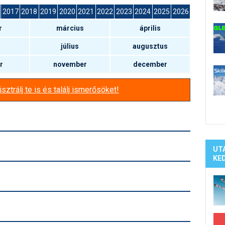
Síelé
2017
2018
2019
2020
2021
2022
2023
2024
2025
2026
Mind
r
március
április
A ho
Köte
július
augusztus
r
november
december
sztrálj te is és találj ismerősöket!
UT
KE