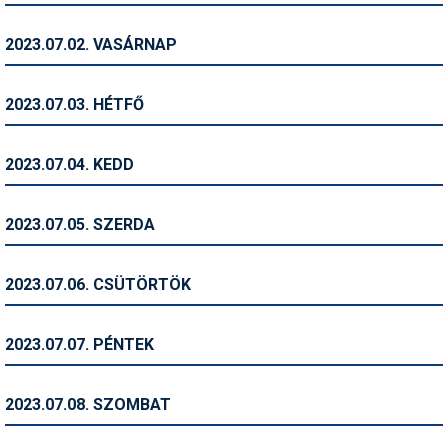
Humor
2023.07.02. VASÁRNAP
Hütte
Ingatlan
2023.07.03. HÉTFŐ
Interjúk
2023.07.04. KEDD
Játékok
Kerékpár
2023.07.05. SZERDA
Korcsolya
2023.07.06. CSÜTÖRTÖK
Könyvajánló
Magazinok
2023.07.07. PÉNTEK
Munkavállalás
2023.07.08. SZOMBAT
Olvasnivaló