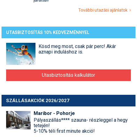
További utazási ajánlatok
UTASBIZTOSÍTÁS 10% KEDVEZMÉNNYEL
Kösd meg most, csak pár perc! Akár
aznapi induláshoz is.
Utasbiztosítás kalkulátor
SZÁLLÁSAKCIÓK 2026/2027
Maribor - Pohorje
Pályaszállás**** szauna- részleggel a hegy
tetején!
5-10% téli first minute akció!