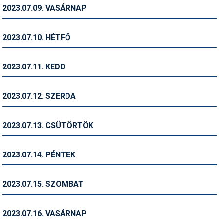
Pályázatok
2023.07.09. VASÁRNAP
Portálinfo
2023.07.10. HÉTFŐ
Rajzok
Síbérletárak
2023.07.11. KEDD
Síbörze
2023.07.12. SZERDA
Sícipő
Sífelszerelés
2023.07.13. CSÜTÖRTÖK
Sífutás
2023.07.14. PÉNTEK
Síléc
Símánia
2023.07.15. SZOMBAT
Síoktatás
2023.07.16. VASÁRNAP