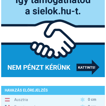
HAVAZÁS ELŐREJELZÉS
0 cm
Ausztria