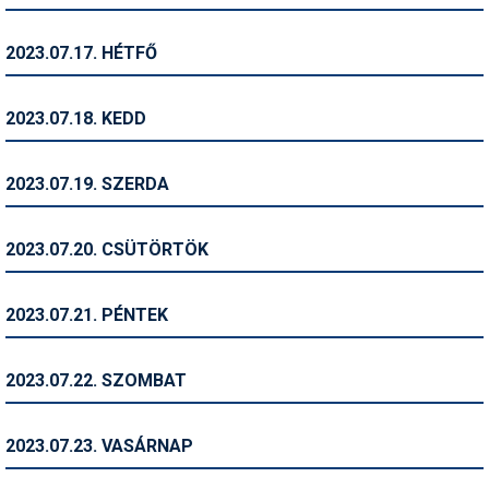
Síruházat
Síszerviz
2023.07.17. HÉTFŐ
Sítechnika
2023.07.18. KEDD
Síugrás
Snowboard
2023.07.19. SZERDA
Snowboardfelszerelés
2023.07.20. CSÜTÖRTÖK
Sportorvos
Szakértők
2023.07.21. PÉNTEK
Szánkó
2023.07.22. SZOMBAT
Szótárak
Telemark
2023.07.23. VASÁRNAP
Téli sportok