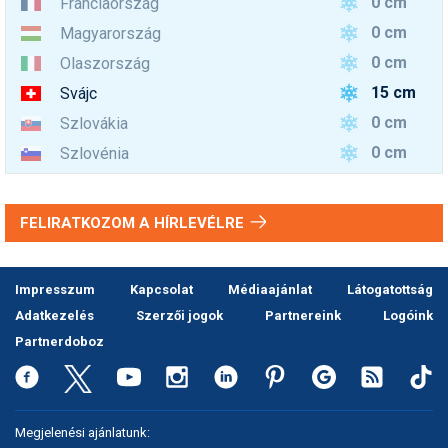
0 cm
Franciaország
0 cm
Magyarország
0 cm
Olaszország
15 cm
Svájc
0 cm
Szlovákia
0 cm
Szlovénia
FELIRATKOZOM A HÍRLEVÉLRE
Impresszum
Kapcsolat
Médiaajánlat
Látogatottság
Adatkezelés
Szerzői jogok
Partnereink
Logóink
Partnerdoboz
Megjelenési ajánlatunk: