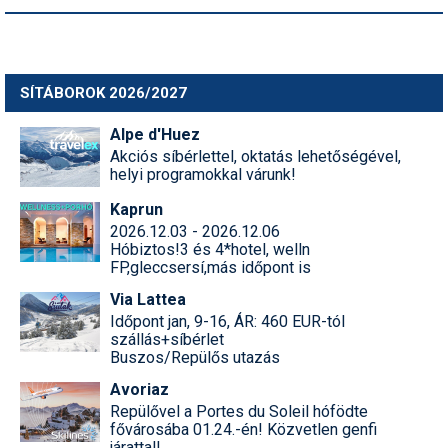
SÍTÁBOROK 2026/2027
Alpe d'Huez
Akciós síbérlettel, oktatás lehetőségével,
helyi programokkal várunk!
Kaprun
2026.12.03 - 2026.12.06
Hóbiztos!3 és 4*hotel, welln
FP,gleccsersí,más időpont is
Via Lattea
Időpont jan, 9-16, ÁR: 460 EUR-tól
szállás+síbérlet
Buszos/Repülős utazás
Avoriaz
Repülővel a Portes du Soleil hófödte
fővárosába 01.24.-én! Közvetlen genfi
járattal!