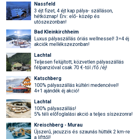
Nassfeld
3 éjt fizet, 4 éjt kap pálya- szálláson,
hétköznap! Érv.: elő- közép és
utószezonban!
Bad Kleinkirchheim
Luxus pályaszállás óriás wellnessel! 3=4 éj
akciók mellékszezonban!
Lachtal
Teljesen felújított, közvetlen pályaszállás
félpanzióval csak 70 €-tól /fő /éj!
Katschberg
100% pályaszállás kültéri medencével!
4+1 ajándék éj akció!
Lachtal
100% pályaszállás!
5% téli előfoglalási akció a teljes síszezonra!
Kreischberg - Murau
Újszerű, jacuzzis és szaunás hütték 2 km-re
a lifttől!