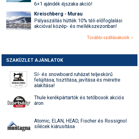
6+1 ajándék éjszaka akció!
Kreischberg - Murau
Pályaszállás hütték 10% téli előfoglalási
akcióval közép- és mellékszezonban!
További szállásakciók
SZAKÜZLET AJÁNLATOK
Sí- és snowboard ruházat teljeskörű
felújítása, tisztítása, javítása és méretre
alakítása!
Thule kerékpártartók és tetőboxok akciós
áron
Atomic, ELAN, HEAD, Fischer és Rossignol
sílécek kiárusítása