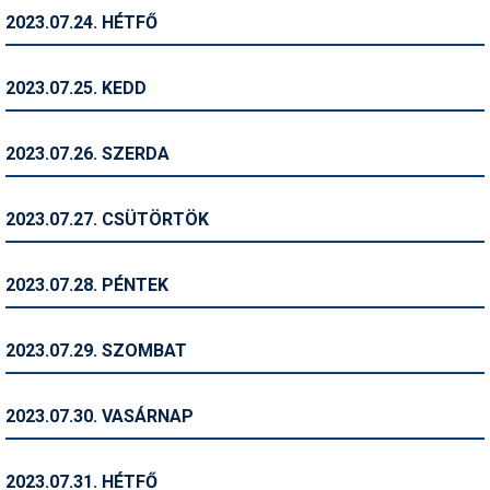
2023.07.24. HÉTFŐ
Termékajánló
Történelem
2023.07.25. KEDD
Túrasí
2023.07.26. SZERDA
Utasbiztosítás
Utazási tippek
2023.07.27. CSÜTÖRTÖK
Védőfelszerelés
2023.07.28. PÉNTEK
Wellness
2023.07.29. SZOMBAT
2023.07.30. VASÁRNAP
2023.07.31. HÉTFŐ