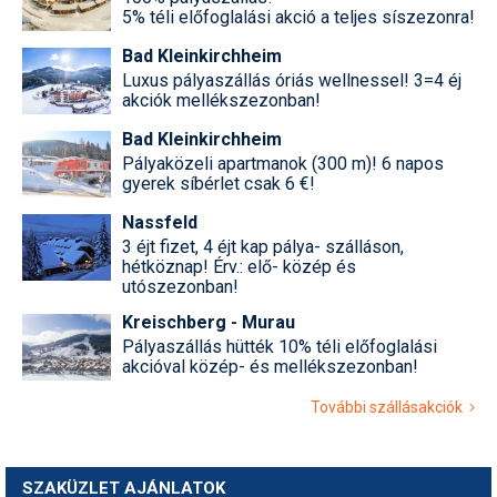
5% téli előfoglalási akció a teljes síszezonra!
Bad Kleinkirchheim
Luxus pályaszállás óriás wellnessel! 3=4 éj
akciók mellékszezonban!
Bad Kleinkirchheim
Pályaközeli apartmanok (300 m)! 6 napos
gyerek síbérlet csak 6 €!
Nassfeld
3 éjt fizet, 4 éjt kap pálya- szálláson,
hétköznap! Érv.: elő- közép és
utószezonban!
Kreischberg - Murau
Pályaszállás hütték 10% téli előfoglalási
akcióval közép- és mellékszezonban!
További szállásakciók
SZAKÜZLET AJÁNLATOK