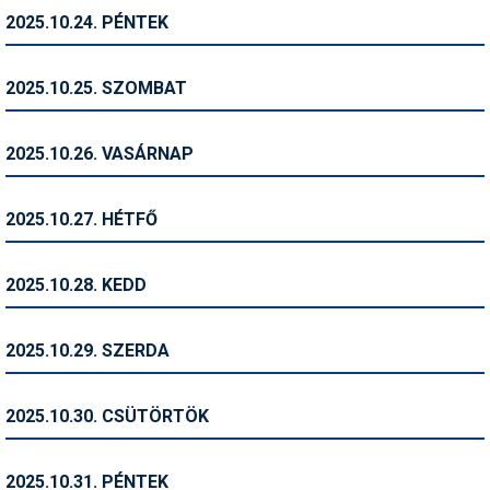
2025.10.24. PÉNTEK
Termékajánló
Történelem
2025.10.25. SZOMBAT
Túrasí
2025.10.26. VASÁRNAP
Utasbiztosítás
Utazási tippek
2025.10.27. HÉTFŐ
Védőfelszerelés
2025.10.28. KEDD
Wellness
2025.10.29. SZERDA
2025.10.30. CSÜTÖRTÖK
2025.10.31. PÉNTEK