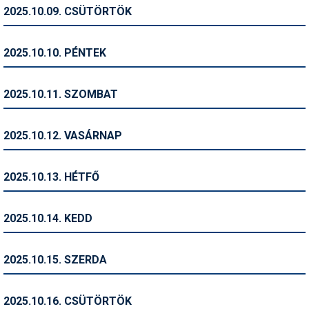
Pályázatok
2025.10.09. CSÜTÖRTÖK
Portálinfo
2025.10.10. PÉNTEK
Rajzok
Síbérletárak
2025.10.11. SZOMBAT
Síbörze
2025.10.12. VASÁRNAP
Sícipő
Sífelszerelés
2025.10.13. HÉTFŐ
Sífutás
2025.10.14. KEDD
Síléc
Símánia
2025.10.15. SZERDA
Síoktatás
2025.10.16. CSÜTÖRTÖK