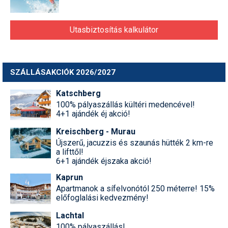
Utasbiztosítás kalkulátor
SZÁLLÁSAKCIÓK 2026/2027
Katschberg
100% pályaszállás kültéri medencével!
4+1 ajándék éj akció!
Kreischberg - Murau
Újszerű, jacuzzis és szaunás hütték 2 km-re
a lifttől!
6+1 ajándék éjszaka akció!
Kaprun
Apartmanok a sífelvonótól 250 méterre! 15%
előfoglalási kedvezmény!
Lachtal
100% pályaszállás!