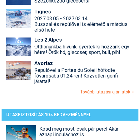
Szezonkezdő gleccsersí
Tignes
2027.03.05 - 2027.03.14
Busszal és repülővel is elérhető a március
első hete
Les 2 Alpes
Otthonunkba hívunk, gyertek ki hozzánk egy
hétre! Örök hó, gleccser, sport, buli, pihi
Avoriaz
Repülővel a Portes du Soleil hófödte
fővárosába 01.24.-én! Közvetlen genfi
járattal!
További utazási ajánlatok
UTASBIZTOSÍTÁS 10% KEDVEZMÉNNYEL
Kösd meg most, csak pár perc! Akár
aznapi induláshoz is.