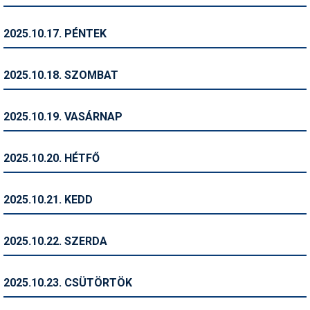
Síruházat
Síszerviz
2025.10.17. PÉNTEK
Sítechnika
2025.10.18. SZOMBAT
Síugrás
Snowboard
2025.10.19. VASÁRNAP
Snowboardfelszerelés
2025.10.20. HÉTFŐ
Sportorvos
Szakértők
2025.10.21. KEDD
Szánkó
2025.10.22. SZERDA
Szótárak
Telemark
2025.10.23. CSÜTÖRTÖK
Téli sportok