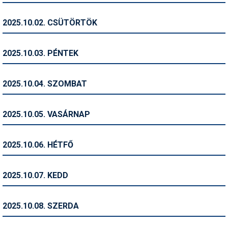
Humor
2025.10.02. CSÜTÖRTÖK
Hütte
Ingatlan
2025.10.03. PÉNTEK
Interjúk
2025.10.04. SZOMBAT
Játékok
Kerékpár
2025.10.05. VASÁRNAP
Korcsolya
2025.10.06. HÉTFŐ
Könyvajánló
Magazinok
2025.10.07. KEDD
Munkavállalás
2025.10.08. SZERDA
Olvasnivaló