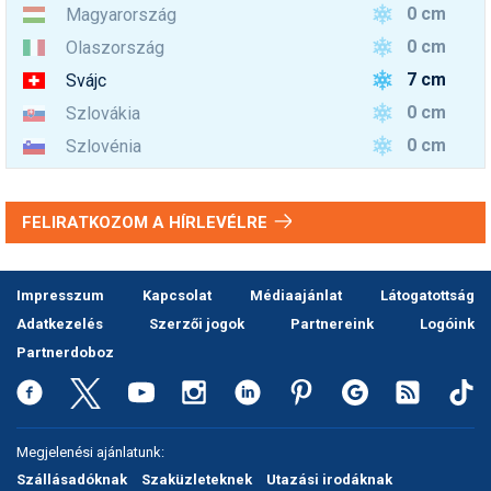
0 cm
Magyarország
0 cm
Olaszország
7 cm
Svájc
0 cm
Szlovákia
0 cm
Szlovénia
FELIRATKOZOM A HÍRLEVÉLRE
Impresszum
Kapcsolat
Médiaajánlat
Látogatottság
Adatkezelés
Szerzői jogok
Partnereink
Logóink
Partnerdoboz
Megjelenési ajánlatunk:
Szállásadóknak
Szaküzleteknek
Utazási irodáknak