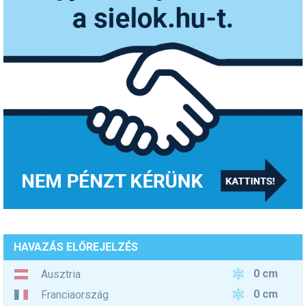
HAVAZÁS ELŐREJELZÉS
0 cm
Ausztria
0 cm
Franciaország