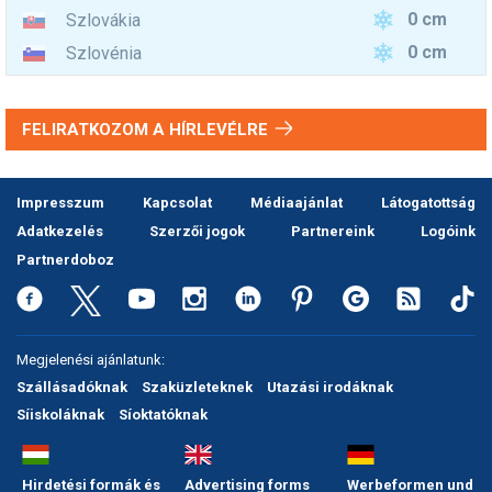
0 cm
Szlovákia
0 cm
Szlovénia
FELIRATKOZOM A HÍRLEVÉLRE
Impresszum
Kapcsolat
Médiaajánlat
Látogatottság
Adatkezelés
Szerzői jogok
Partnereink
Logóink
Partnerdoboz
Megjelenési ajánlatunk:
Szállásadóknak
Szaküzleteknek
Utazási irodáknak
Síiskoláknak
Síoktatóknak
Hirdetési formák és
Advertising forms
Werbeformen und