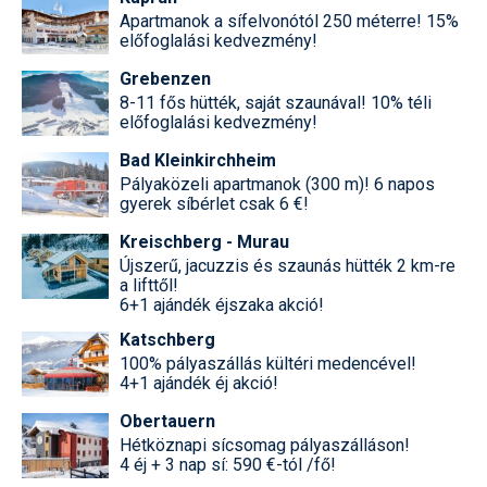
Apartmanok a sífelvonótól 250 méterre! 15%
előfoglalási kedvezmény!
Grebenzen
8-11 fős hütték, saját szaunával! 10% téli
előfoglalási kedvezmény!
Bad Kleinkirchheim
Pályaközeli apartmanok (300 m)! 6 napos
gyerek síbérlet csak 6 €!
Kreischberg - Murau
Újszerű, jacuzzis és szaunás hütték 2 km-re
a lifttől!
6+1 ajándék éjszaka akció!
Katschberg
100% pályaszállás kültéri medencével!
4+1 ajándék éj akció!
Obertauern
Hétköznapi sícsomag pályaszálláson!
4 éj + 3 nap sí: 590 €-tól /fő!