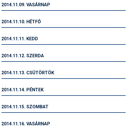
Pályázatok
2014.11.09. VASÁRNAP
Portálinfo
2014.11.10. HÉTFŐ
Rajzok
Síbérletárak
2014.11.11. KEDD
Síbörze
2014.11.12. SZERDA
Sícipő
Sífelszerelés
2014.11.13. CSÜTÖRTÖK
Sífutás
2014.11.14. PÉNTEK
Síléc
Símánia
2014.11.15. SZOMBAT
Síoktatás
2014.11.16. VASÁRNAP