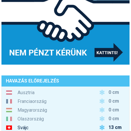
HAVAZÁS ELŐREJELZÉS
0 cm
Ausztria
0 cm
Franciaország
0 cm
Magyarország
0 cm
Olaszország
13 cm
Svájc