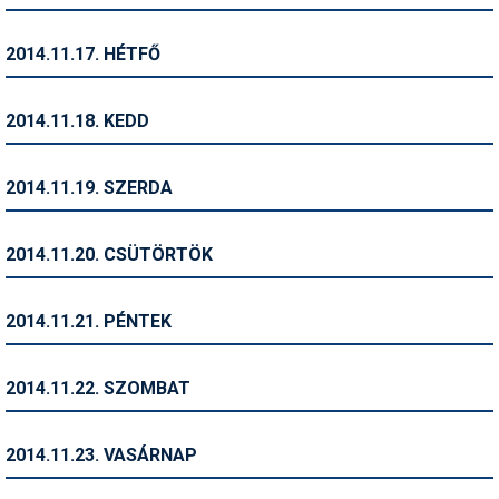
Síruházat
Síszerviz
2014.11.17. HÉTFŐ
Sítechnika
2014.11.18. KEDD
Síugrás
Snowboard
2014.11.19. SZERDA
Snowboardfelszerelés
2014.11.20. CSÜTÖRTÖK
Sportorvos
Szakértők
2014.11.21. PÉNTEK
Szánkó
2014.11.22. SZOMBAT
Szótárak
Telemark
2014.11.23. VASÁRNAP
Téli sportok