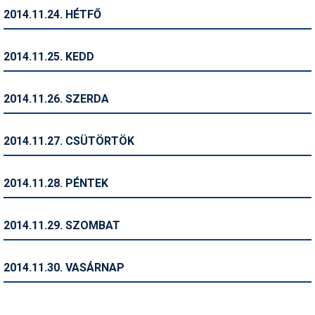
2014.11.24. HÉTFŐ
Termékajánló
Történelem
2014.11.25. KEDD
Túrasí
2014.11.26. SZERDA
Utasbiztosítás
Utazási tippek
2014.11.27. CSÜTÖRTÖK
Védőfelszerelés
2014.11.28. PÉNTEK
Wellness
2014.11.29. SZOMBAT
2014.11.30. VASÁRNAP