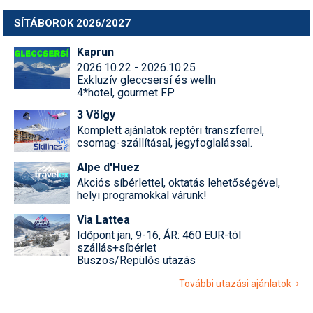
SÍTÁBOROK 2026/2027
Kaprun
2026.10.22 - 2026.10.25
Exkluzív gleccsersí és welln
4*hotel, gourmet FP
3 Völgy
Komplett ajánlatok reptéri transzferrel,
csomag-szállításal, jegyfoglalással.
Alpe d'Huez
Akciós síbérlettel, oktatás lehetőségével,
helyi programokkal várunk!
Via Lattea
Időpont jan, 9-16, ÁR: 460 EUR-tól
szállás+síbérlet
Buszos/Repülős utazás
További utazási ajánlatok