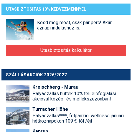
UTASBIZTOSÍTÁS 10% KEDVEZMÉNNYEL
Kösd meg most, csak pár perc! Akár
aznapi induláshoz is.
Utasbiztosítás kalkulátor
SZÁLLÁSAKCIÓK 2026/2027
Kreischberg - Murau
Pályaszállás hütték 10% téli előfoglalási
akcióval közép- és mellékszezonban!
Turracher Höhe
Pályaszállás****, félpanzió, wellness januári
hétköznapokon 109 €-tól /éj!
Kaprun