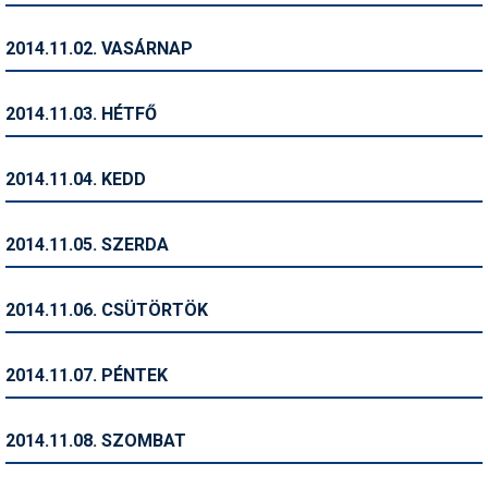
Humor
2014.11.02. VASÁRNAP
Hütte
Ingatlan
2014.11.03. HÉTFŐ
Interjúk
2014.11.04. KEDD
Játékok
Kerékpár
2014.11.05. SZERDA
Korcsolya
2014.11.06. CSÜTÖRTÖK
Könyvajánló
Magazinok
2014.11.07. PÉNTEK
Munkavállalás
2014.11.08. SZOMBAT
Olvasnivaló