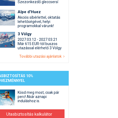
st kiegészítő sportok: bringa, szörf, stb.
Akciók
Új termékek
Szezonkezdő gleccsersí
en egyéb síeléshez kapcsolódó téma
Termékkereső
Alpe d'Huez
nlappal kapcsolatos kérdések és válaszok
Akciós síbérlettel, oktatás
lehetőségével, helyi
tlen beszélgetések
programokkal várunk!
3 Völgy
2027.03.12 - 2027.03.21
Már 615 EUR-tól buszos
utazással elérhető 3 Völgy
További utazási ajánlatok
ASBIZTOSÍTÁS 10%
DVEZMÉNNYEL
Kösd meg most, csak pár
perc! Akár aznapi
induláshoz is.
Utasbiztosítás kalkulátor