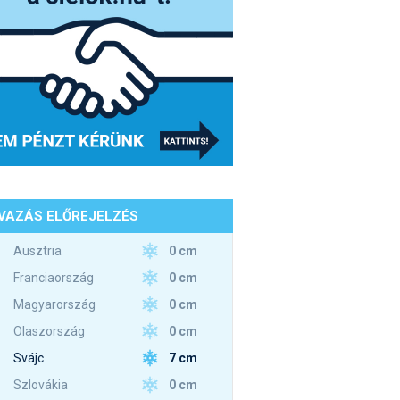
VAZÁS ELŐREJELZÉS
0 cm
Ausztria
0 cm
Franciaország
0 cm
Magyarország
0 cm
Olaszország
7 cm
Svájc
0 cm
Szlovákia