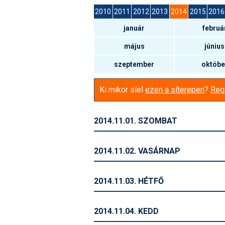
2010
2011
2012
2013
2014
2015
2016
január
februá
május
június
szeptember
októbe
Ki mikor síel
ezen a síterepen
?
Regi
2014.11.01. SZOMBAT
2014.11.02. VASÁRNAP
2014.11.03. HÉTFŐ
2014.11.04. KEDD