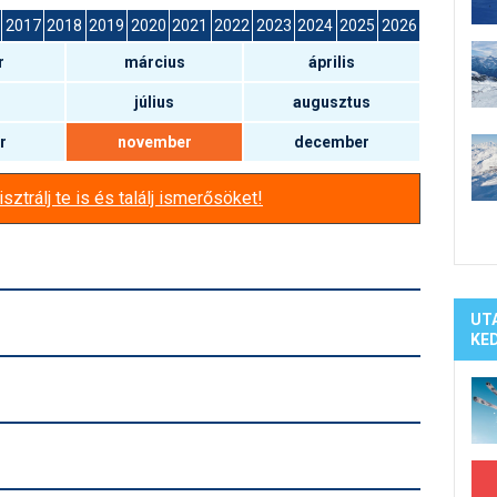
Síelé
2017
2018
2019
2020
2021
2022
2023
2024
2025
2026
Mind
r
március
április
A ho
Köte
július
augusztus
r
november
december
sztrálj te is és találj ismerősöket!
UT
KE