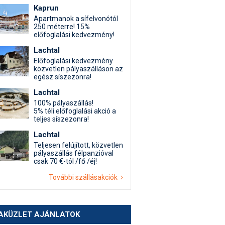
Kaprun
Apartmanok a sífelvonótól
250 méterre! 15%
előfoglalási kedvezmény!
Lachtal
Előfoglalási kedvezmény
közvetlen pályaszálláson az
egész síszezonra!
Lachtal
100% pályaszállás!
5% téli előfoglalási akció a
teljes síszezonra!
Lachtal
Teljesen felújított, közvetlen
pályaszállás félpanzióval
csak 70 €-tól /fő /éj!
További szállásakciók
AKÜZLET AJÁNLATOK