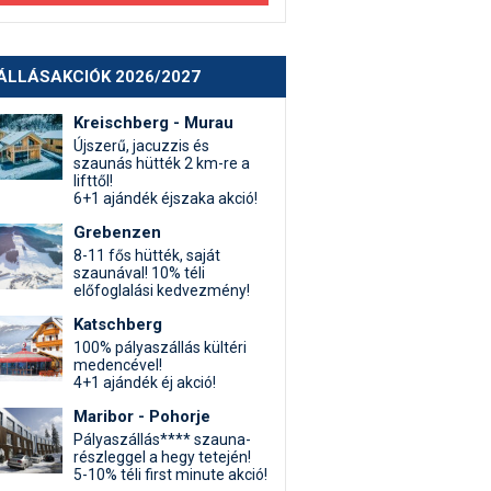
ÁLLÁSAKCIÓK 2026/2027
Kreischberg - Murau
Újszerű, jacuzzis és
szaunás hütték 2 km-re a
lifttől!
6+1 ajándék éjszaka akció!
Grebenzen
8-11 fős hütték, saját
szaunával! 10% téli
előfoglalási kedvezmény!
Katschberg
100% pályaszállás kültéri
medencével!
4+1 ajándék éj akció!
Maribor - Pohorje
Pályaszállás**** szauna-
részleggel a hegy tetején!
5-10% téli first minute akció!