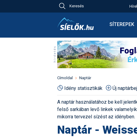
Keresés
Híre
Ch
Bú
SÍTEREPEK
Pr
Síterepkeres
Új
Élménybesz
Ny
Síbérletárak
A
Terepcsopor
Hó
Toplista
Kr
Időjárás előr
Címoldal
Naptár
Kr
Havazás előr
Idény statisztikák
Új naptárb
M
Webkamerák
A naptár használatához be kell jelentk
Fotók
felső sarkában levő linkek valamelyiké
Pályaszállás
mikorra tervezel sízést az idényben.
Naptár - Weiss