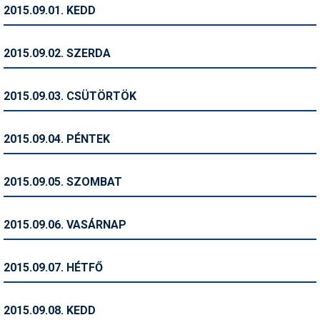
2015.09.01. KEDD
Humor
Hütte
2015.09.02. SZERDA
Ingatlan
2015.09.03. CSÜTÖRTÖK
Interjúk
Játékok
2015.09.04. PÉNTEK
Kerékpár
2015.09.05. SZOMBAT
Korcsolya
Könyvajánló
2015.09.06. VASÁRNAP
Magazinok
2015.09.07. HÉTFŐ
Munkavállalás
Olvasnivaló
2015.09.08. KEDD