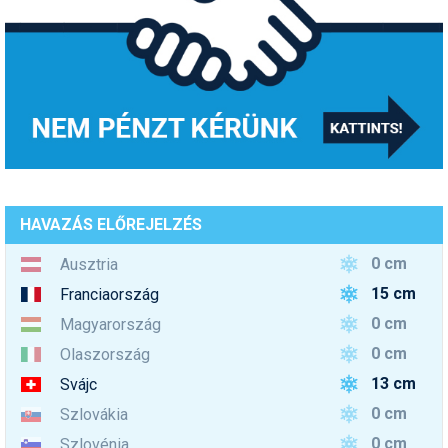
HAVAZÁS ELŐREJELZÉS
0 cm
Ausztria
15 cm
Franciaország
0 cm
Magyarország
0 cm
Olaszország
13 cm
Svájc
0 cm
Szlovákia
0 cm
Szlovénia