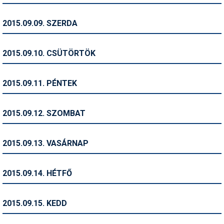
Pályázatok
2015.09.09. SZERDA
Portálinfo
Rajzok
2015.09.10. CSÜTÖRTÖK
Síbérletárak
2015.09.11. PÉNTEK
Síbörze
Sícipő
2015.09.12. SZOMBAT
Sífelszerelés
2015.09.13. VASÁRNAP
Sífutás
Síléc
2015.09.14. HÉTFŐ
Símánia
2015.09.15. KEDD
Síoktatás