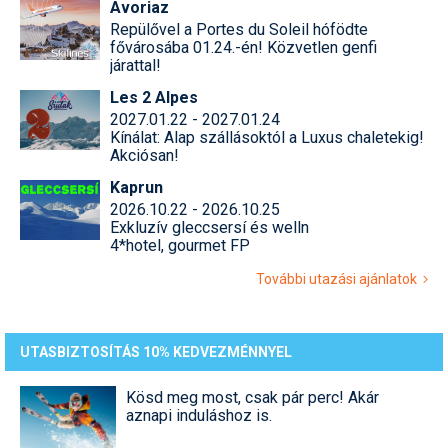
Avoriaz
Repülővel a Portes du Soleil hófödte
fővárosába 01.24.-én! Közvetlen genfi
járattal!
Les 2 Alpes
2027.01.22 - 2027.01.24
Kínálat: Alap szállásoktól a Luxus chaletekig!
Akciósan!
Kaprun
2026.10.22 - 2026.10.25
Exkluzív gleccsersí és welln
4*hotel, gourmet FP
További utazási ajánlatok
UTASBIZTOSÍTÁS 10% KEDVEZMÉNNYEL
Kösd meg most, csak pár perc! Akár
aznapi induláshoz is.