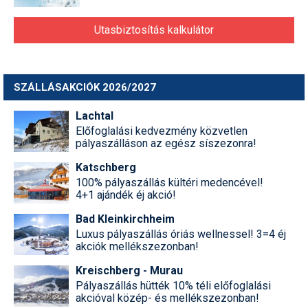
Utasbiztosítás kalkulátor
SZÁLLÁSAKCIÓK 2026/2027
Lachtal
Előfoglalási kedvezmény közvetlen
pályaszálláson az egész síszezonra!
Katschberg
100% pályaszállás kültéri medencével!
4+1 ajándék éj akció!
Bad Kleinkirchheim
Luxus pályaszállás óriás wellnessel! 3=4 éj
akciók mellékszezonban!
Kreischberg - Murau
Pályaszállás hütték 10% téli előfoglalási
akcióval közép- és mellékszezonban!