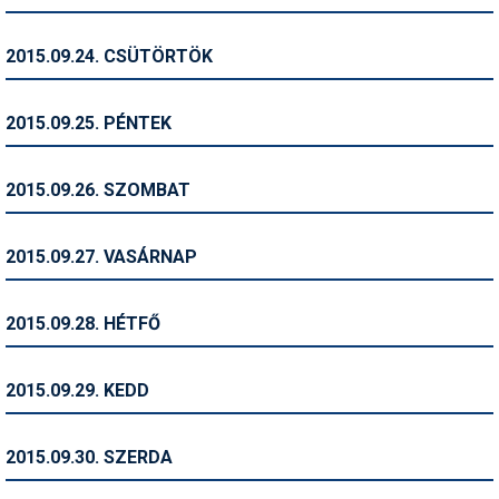
Termékajánló
2015.09.24. CSÜTÖRTÖK
Történelem
2015.09.25. PÉNTEK
Túrasí
Utasbiztosítás
2015.09.26. SZOMBAT
Utazási tippek
2015.09.27. VASÁRNAP
Védőfelszerelés
Wellness
2015.09.28. HÉTFŐ
2015.09.29. KEDD
2015.09.30. SZERDA