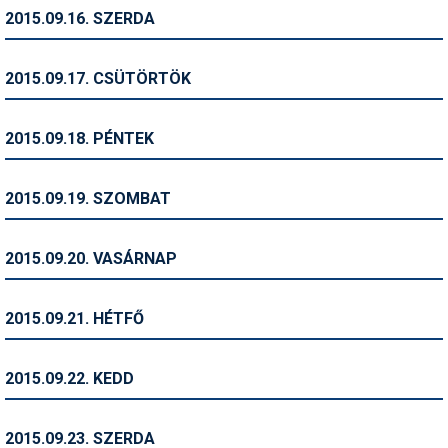
Síruházat
2015.09.16. SZERDA
Síszerviz
2015.09.17. CSÜTÖRTÖK
Sítechnika
Síugrás
2015.09.18. PÉNTEK
Snowboard
2015.09.19. SZOMBAT
Snowboardfelszerelés
Sportorvos
2015.09.20. VASÁRNAP
Szakértők
2015.09.21. HÉTFŐ
Szánkó
Szótárak
2015.09.22. KEDD
Telemark
2015.09.23. SZERDA
Téli sportok