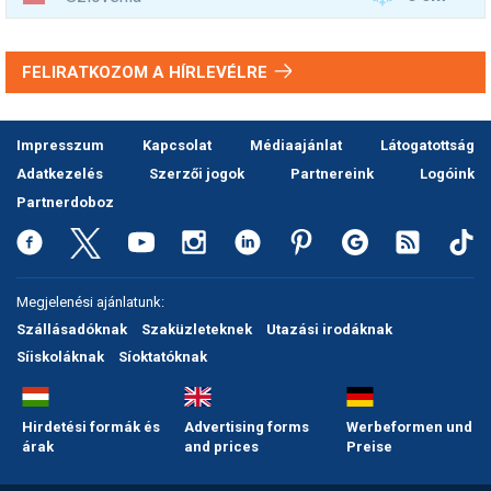
FELIRATKOZOM A HÍRLEVÉLRE
Impresszum
Kapcsolat
Médiaajánlat
Látogatottság
Adatkezelés
Szerzői jogok
Partnereink
Logóink
Partnerdoboz
Megjelenési ajánlatunk:
Szállásadóknak
Szaküzleteknek
Utazási irodáknak
Síiskoláknak
Síoktatóknak
Hirdetési formák és
Advertising forms
Werbeformen und
árak
and prices
Preise