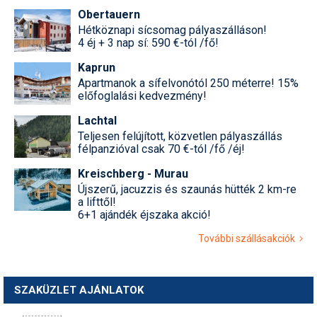
Obertauern
Hétköznapi sícsomag pályaszálláson!
4 éj + 3 nap sí: 590 €-tól /fő!
Kaprun
Apartmanok a sífelvonótól 250 méterre! 15%
előfoglalási kedvezmény!
Lachtal
Teljesen felújított, közvetlen pályaszállás
félpanzióval csak 70 €-tól /fő /éj!
Kreischberg - Murau
Újszerű, jacuzzis és szaunás hütték 2 km-re
a lifttől!
6+1 ajándék éjszaka akció!
További szállásakciók
SZAKÜZLET AJÁNLATOK