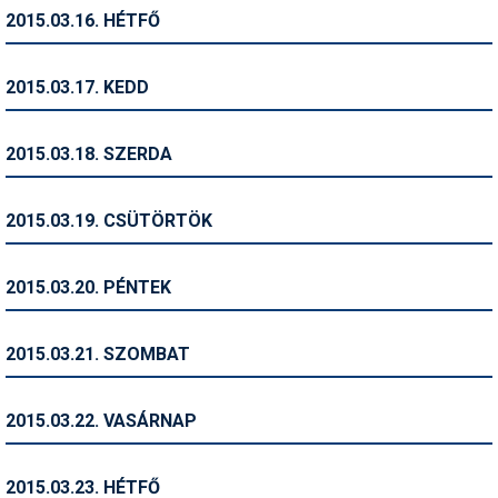
Síruházat
2015.03.16. HÉTFŐ
Síszerviz
2015.03.17. KEDD
Sítechnika
Síugrás
2015.03.18. SZERDA
Snowboard
2015.03.19. CSÜTÖRTÖK
Snowboardfelszerelés
Sportorvos
2015.03.20. PÉNTEK
Szakértők
2015.03.21. SZOMBAT
Szánkó
Szótárak
2015.03.22. VASÁRNAP
Telemark
2015.03.23. HÉTFŐ
Téli sportok