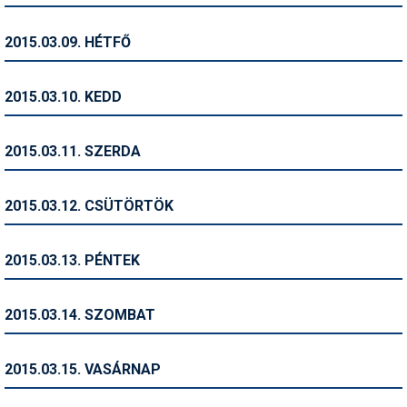
Pályázatok
2015.03.09. HÉTFŐ
Portálinfo
Rajzok
2015.03.10. KEDD
Síbérletárak
2015.03.11. SZERDA
Síbörze
Sícipő
2015.03.12. CSÜTÖRTÖK
Sífelszerelés
2015.03.13. PÉNTEK
Sífutás
Síléc
2015.03.14. SZOMBAT
Símánia
2015.03.15. VASÁRNAP
Síoktatás