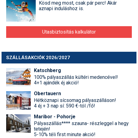
Kösd meg most, csak pár perc! Akár
aznapi induláshoz is.
Utasbiztosítás kalkulátor
SZÁLLÁSAKCIÓK 2026/2027
Katschberg
100% pályaszállás kültéri medencével!
4+1 ajándék éj akció!
Obertauern
Hétköznapi sícsomag pályaszálláson!
4 éj + 3 nap sí: 590 €-tól /fő!
Maribor - Pohorje
Pályaszállás**** szauna- részleggel a hegy
tetején!
5-10% téli first minute akció!