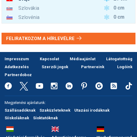
0 cm
Szlovákia
0 cm
Szlovénia
FELIRATKOZOM A HÍRLEVÉLRE
Impresszum
Kapcsolat
Médiaajánlat
Látogatottság
Adatkezelés
Szerzői jogok
Partnereink
Logóink
Partnerdoboz
Megjelenési ajánlatunk:
Szállásadóknak
Szaküzleteknek
Utazási irodáknak
Síiskoláknak
Síoktatóknak