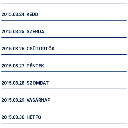
Termékajánló
2015.03.24. KEDD
Történelem
2015.03.25. SZERDA
Túrasí
Utasbiztosítás
2015.03.26. CSÜTÖRTÖK
Utazási tippek
2015.03.27. PÉNTEK
Védőfelszerelés
Wellness
2015.03.28. SZOMBAT
2015.03.29. VASÁRNAP
2015.03.30. HÉTFŐ