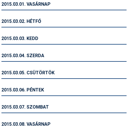
2015.03.01. VASÁRNAP
Humor
Hütte
2015.03.02. HÉTFŐ
Ingatlan
2015.03.03. KEDD
Interjúk
Játékok
2015.03.04. SZERDA
Kerékpár
2015.03.05. CSÜTÖRTÖK
Korcsolya
Könyvajánló
2015.03.06. PÉNTEK
Magazinok
2015.03.07. SZOMBAT
Munkavállalás
Olvasnivaló
2015.03.08. VASÁRNAP