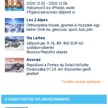
2026.12.03 - 2026.12.06
Hóbiztos!3 és 4*hotel, welln
FP,gleccsersí,más időpont is
Les 2 Alpes
Otthonunkba hívunk, gyertek ki hozzánk egy
hétre! Örök hó, gleccser, sport, buli, pihi
Via Lattea
Időpont jan, 9-16, ÁR: 460 EUR-tól
szállás+síbérlet
Buszos/Repülős utazás
Avoriaz
Repülővel a Portes du Soleil hófödte
fővárosába 01.24.-én! Közvetlen genfi
járattal!
További utazási ajánlatok
UTASBIZTOSÍTÁS 10% KEDVEZMÉNNYEL