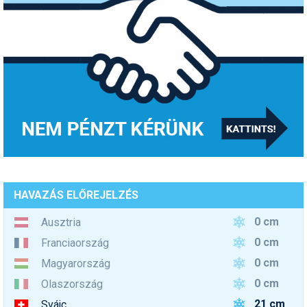
HAVAZÁS ELŐREJELZÉS
0 cm
Ausztria
0 cm
Franciaország
0 cm
Magyarország
0 cm
Olaszország
21 cm
Svájc