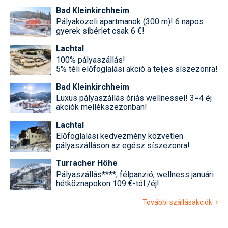
Bad Kleinkirchheim
Pályaközeli apartmanok (300 m)! 6 napos
gyerek síbérlet csak 6 €!
Lachtal
100% pályaszállás!
5% téli előfoglalási akció a teljes síszezonra!
Bad Kleinkirchheim
Luxus pályaszállás óriás wellnessel! 3=4 éj
akciók mellékszezonban!
Lachtal
Előfoglalási kedvezmény közvetlen
pályaszálláson az egész síszezonra!
Turracher Höhe
Pályaszállás****, félpanzió, wellness januári
hétköznapokon 109 €-tól /éj!
További szállásakciók