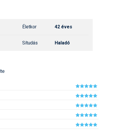
Síelé
Mind
A ho
Köte
Életkor
42 éves
Sítudás
Haladó
lte