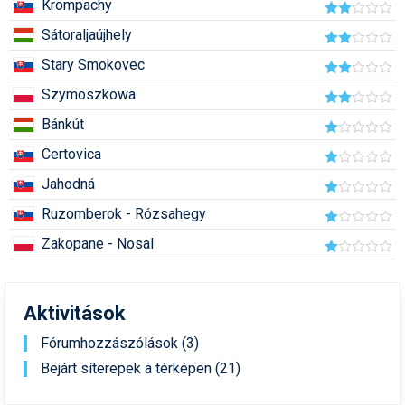
Krompachy
Humor
Sátoraljaújhely
Hütte
Stary Smokovec
Ingatlan
Szymoszkowa
Bánkút
Interjúk
Certovica
Játékok
Jahodná
Kerékpár
Ruzomberok - Rózsahegy
Korcsolya
Zakopane - Nosal
Könyvajánló
Magazinok
Aktivitások
Fórumhozzászólások (3)
Munkavállalás
Bejárt síterepek a térképen (21)
Olvasnivaló