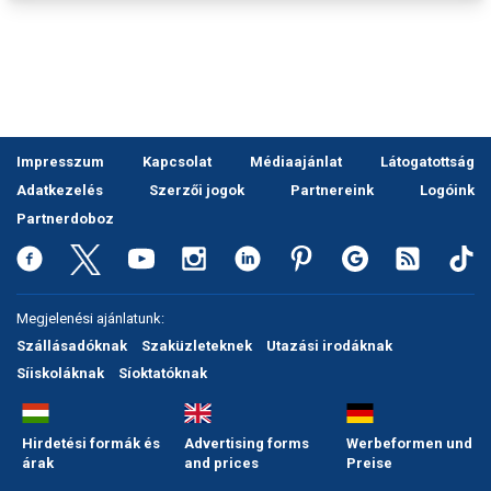
Pályázatok
Portálinfo
Rajzok
Síbérletárak
Impresszum
Kapcsolat
Médiaajánlat
Látogatottság
Síbörze
Adatkezelés
Szerzői jogok
Partnereink
Logóink
Partnerdoboz
Sícipő
Sífelszerelés
Megjelenési ajánlatunk:
Sífutás
Szállásadóknak
Szaküzleteknek
Utazási irodáknak
Síléc
Síiskoláknak
Síoktatóknak
Símánia
Hirdetési formák és
Advertising forms
Werbeformen und
Síoktatás
árak
and prices
Preise