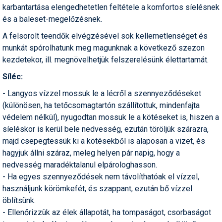
karbantartása elengedhetetlen feltétele a komfortos síelésnek
Humor
és a baleset-megelőzésnek.
Hütte
A felsorolt teendők elvégzésével sok kellemetlenséget és
munkát spórolhatunk meg magunknak a következő szezon
Ingatlan
kezdetekor, ill. megnövelhetjük felszerelésünk élettartamát.
Interjúk
Síléc:
Játékok
- Langyos vízzel mossuk le a lécről a szennyeződéseket
(különösen, ha tetőcsomagtartón szállítottuk, mindenfajta
Kerékpár
védelem nélkül), nyugodtan mossuk le a kötéseket is, hiszen a
síeléskor is kerül bele nedvesség, ezután töröljük szárazra,
Korcsolya
majd csepegtessük ki a kötésekből is alaposan a vizet, és
Könyvajánló
hagyjuk állni száraz, meleg helyen pár napig, hogy a
nedvesség maradéktalanul elpárologhasson.
Magazinok
- Ha egyes szennyeződések nem távolíthatóak el vízzel,
használjunk körömkefét, és szappant, ezután bő vízzel
Munkavállalás
öblítsünk.
Olvasnivaló
- Ellenőrizzük az élek állapotát, ha tompaságot, csorbaságot