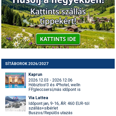
SÍTÁBOROK 2026/2027
Kaprun
2026.12.03 - 2026.12.06
Hóbiztos!3 és 4*hotel, welln
FP,gleccsersí,más időpont is
Via Lattea
Időpont jan, 9-16, ÁR: 460 EUR-tól
szállás+síbérlet
Buszos/Repülős utazás