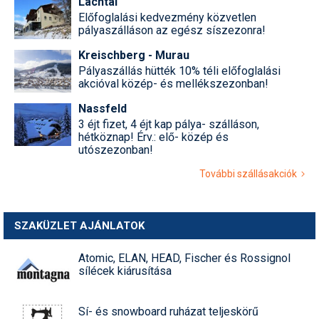
Lachtal
Előfoglalási kedvezmény közvetlen
pályaszálláson az egész síszezonra!
Kreischberg - Murau
Pályaszállás hütték 10% téli előfoglalási
akcióval közép- és mellékszezonban!
Nassfeld
3 éjt fizet, 4 éjt kap pálya- szálláson,
hétköznap! Érv.: elő- közép és
utószezonban!
További szállásakciók
SZAKÜZLET AJÁNLATOK
Atomic, ELAN, HEAD, Fischer és Rossignol
sílécek kiárusítása
Sí- és snowboard ruházat teljeskörű