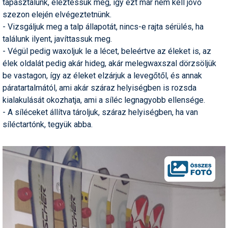
tapasztalunk, éleztessük meg, így ezt már nem kell jövő
Pályázatok
szezon elején elvégeztetnünk.
- Vizsgáljuk meg a talp állapotát, nincs-e rajta sérülés, ha
Portálinfo
találunk ilyent, javíttassuk meg.
Rajzok
- Végül pedig waxoljuk le a lécet, beleértve az éleket is, az
élek oldalát pedig akár hideg, akár melegwaxszal dörzsöljük
Síbérletárak
be vastagon, így az éleket elzárjuk a levegőtől, és annak
páratartalmától, ami akár száraz helyiségben is rozsda
Síbörze
kialakulását okozhatja, ami a síléc legnagyobb ellensége.
Sícipő
- A síléceket állítva tároljuk, száraz helyiségben, ha van
síléctartónk, tegyük abba.
Sífelszerelés
Sífutás
Síléc
Símánia
Síoktatás