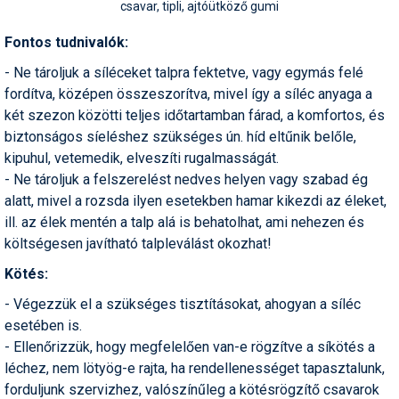
csavar, tipli, ajtóütköző gumi
Termékajánló
Fontos tudnivalók:
Történelem
- Ne tároljuk a síléceket talpra fektetve, vagy egymás felé
fordítva, középen összeszorítva, mivel így a síléc anyaga a
Túrasí
két szezon közötti teljes időtartamban fárad, a komfortos, és
biztonságos síeléshez szükséges ún. híd eltűnik belőle,
Utasbiztosítás
kipuhul, vetemedik, elveszíti rugalmasságát.
Utazási tippek
- Ne tároljuk a felszerelést nedves helyen vagy szabad ég
alatt, mivel a rozsda ilyen esetekben hamar kikezdi az éleket,
Védőfelszerelés
ill. az élek mentén a talp alá is behatolhat, ami nehezen és
költségesen javítható talpleválást okozhat!
Wellness
Kötés:
- Végezzük el a szükséges tisztításokat, ahogyan a síléc
esetében is.
- Ellenőrizzük, hogy megfelelően van-e rögzítve a síkötés a
léchez, nem lötyög-e rajta, ha rendellenességet tapasztalunk,
forduljunk szervizhez, valószínűleg a kötésrögzítő csavarok