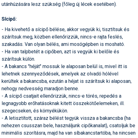
utánhúzására lesz szükség (főleg új lécek esetében).
Sícipő:
- Ha kivehető a sícipő bélése, akkor vegyük ki, tisztítsuk és
szárítsuk meg, közben ellenőrizzük, nincs-e rajta feslés,
szakadás. Van olyan bélés, ami mosógépben is mosható.
- Ha van talpbetét a cipőben, azt is vegyük ki belőle és
szárítsuk külön.
- A bakancs "héját" mossuk le alaposan belül is, mivel itt is
lehetnek szennyeződések, amelyek az olvadó hólével
kerültek a bakancsba, ezután a héjat is szárítsuk ki alaposan,
nehogy nedvesség maradjon benne.
- A sícipő csatjait ellenőrizzük, nincs-e törés, repedés a
legnagyobb erőhatásoknak kitett összekötőelemeken, ill.
szegecseken, és környékükön.
- A letisztított, száraz bélést tegyük vissza a bakancsba (ha
nehezen csusszan bele, használjunk cipőkanalat), csatoljuk be
minimális szorításra, majd ha van síbakancstartóba, ha nincsen