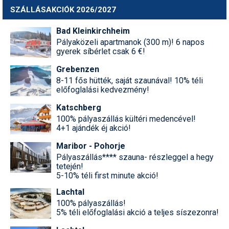
SZÁLLÁSAKCIÓK 2026/2027
Bad Kleinkirchheim
Pályaközeli apartmanok (300 m)! 6 napos
gyerek síbérlet csak 6 €!
Grebenzen
8-11 fős hütték, saját szaunával! 10% téli
előfoglalási kedvezmény!
Katschberg
100% pályaszállás kültéri medencével!
4+1 ajándék éj akció!
Maribor - Pohorje
Pályaszállás**** szauna- részleggel a hegy
tetején!
5-10% téli first minute akció!
Lachtal
100% pályaszállás!
5% téli előfoglalási akció a teljes síszezonra!