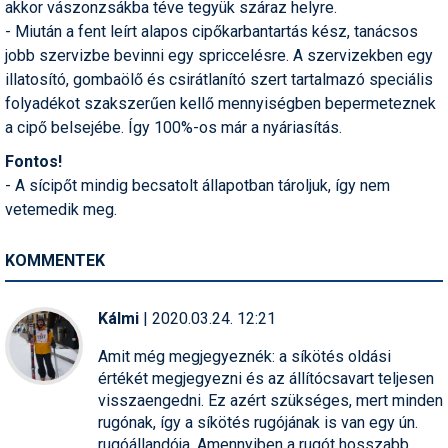
akkor vászonzsákba téve tegyük száraz helyre.
- Miután a fent leírt alapos cipőkarbantartás kész, tanácsos
jobb szervizbe bevinni egy spriccelésre. A szervizekben egy
illatosító, gombaölő és csirátlanító szert tartalmazó speciális
folyadékot szakszerűen kellő mennyiségben bepermeteznek
a cipő belsejébe. Így 100%-os már a nyáriasítás.
Fontos!
- A sícipőt mindig becsatolt állapotban tároljuk, így nem
vetemedik meg.
KOMMENTEK
Kálmi
| 2020.03.24. 12:21
Amit még megjegyeznék: a síkötés oldási
értékét megjegyezni és az állítócsavart teljesen
visszaengedni. Ez azért szükséges, mert minden
rugónak, így a síkötés rugójának is van egy ún.
rugóállandója. Amennyiben a rugót hosszabb