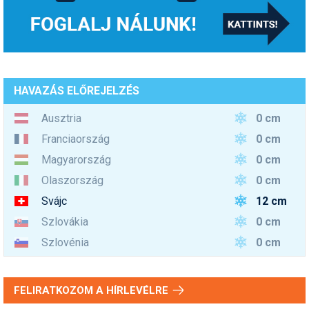
HAVAZÁS ELŐREJELZÉS
0 cm
Ausztria
0 cm
Franciaország
0 cm
Magyarország
0 cm
Olaszország
12 cm
Svájc
0 cm
Szlovákia
0 cm
Szlovénia
FELIRATKOZOM A HÍRLEVÉLRE