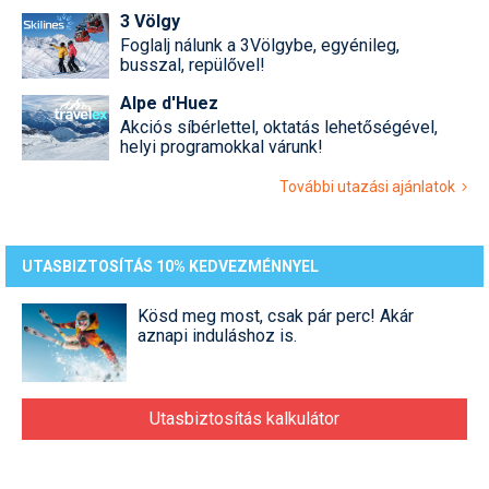
3 Völgy
Foglalj nálunk a 3Völgybe, egyénileg,
busszal, repülővel!
Alpe d'Huez
Akciós síbérlettel, oktatás lehetőségével,
helyi programokkal várunk!
További utazási ajánlatok
UTASBIZTOSÍTÁS 10% KEDVEZMÉNNYEL
Kösd meg most, csak pár perc! Akár
aznapi induláshoz is.
Utasbiztosítás kalkulátor