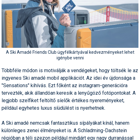
Termékajánló
Történelem
Túrasí
Utasbiztosítás
A Ski Amadé Friends Club ügyfélkártyával kedvezményeket lehet
igénybe venni
Utazási tippek
Többféle módon is motiválják a vendégeket, hogy töltsék le az
Védőfelszerelés
ingyenes Ski amadé mobil applikációt. Az idei év újdonsága a
"Sensations" kihívás. Ezt főként az instagram-generációra
Wellness
tervezték, akik állandóan keresik a lenyűgöző fotópontokat. A
legjobb szelfiket feltöltő síelők értékes nyereményeket,
például egyhetes luxus síüdülést is nyerhetnek.
A Ski amadé nemcsak fantasztikus sípályákat kínál, hanem
különleges zenei élményeket is. A Schladming-Dachstein
régióban a téli szezon például mindjárt egy nagy durranással