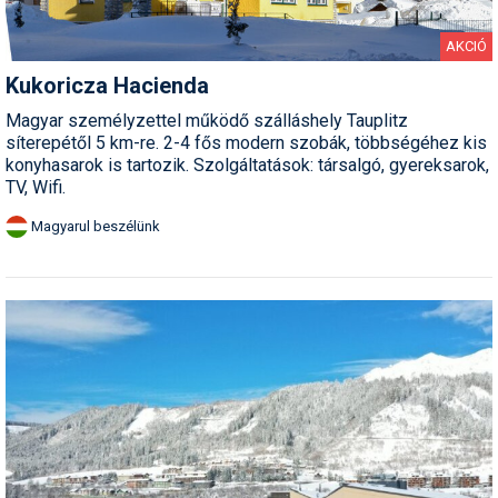
AKCIÓ
Kukoricza Hacienda
Magyar személyzettel működő szálláshely Tauplitz
síterepétől 5 km-re. 2-4 fős modern szobák, többségéhez kis
konyhasarok is tartozik. Szolgáltatások: társalgó, gyereksarok,
TV, Wifi.
Magyarul beszélünk