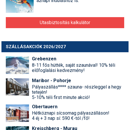
aznapi induláshoz is.
Utasbiztosítás kalkulátor
SZÁLLÁSAKCIÓK 2026/2027
Grebenzen
8-11 fős hütték, saját szaunával! 10% téli
előfoglalási kedvezmény!
Maribor - Pohorje
Pályaszállás**** szauna- részleggel a hegy
tetején!
5-10% téli first minute akció!
Obertauern
Hétköznapi sícsomag pályaszálláson!
4 éj + 3 nap sí: 590 €-tól /fő!
Kreischberg - Murau