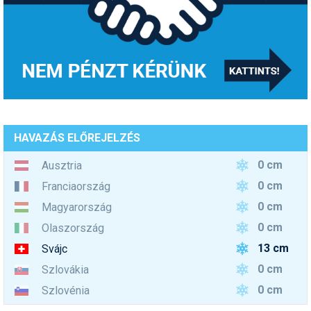
HAVAZÁS ELŐREJELZÉS
0 cm
Ausztria
0 cm
Franciaország
0 cm
Magyarország
0 cm
Olaszország
13 cm
Svájc
0 cm
Szlovákia
0 cm
Szlovénia