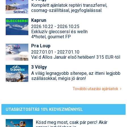
Komplett ajánlatok reptéri transzferrel,
csomag-szállításal, jegyfoglalással.
Kaprun
2026.10.22 - 2026.10.25
Exkluzív gleccsersí és welln
4*hotel, gourmet FP
Pra Loup
2027.01.01 - 2027.01.10
Val d Allos Január első hetében! 315 EUR-tól
3 Völgy
A világ legnagyobb síterepe, az itteni legjobb
szállásokkal, mégis jó áron!
További utazási ajánlatok
UTASBIZTOSÍTÁS 10% KEDVEZMÉNNYEL
Kösd meg most, csak pár perc! Akár