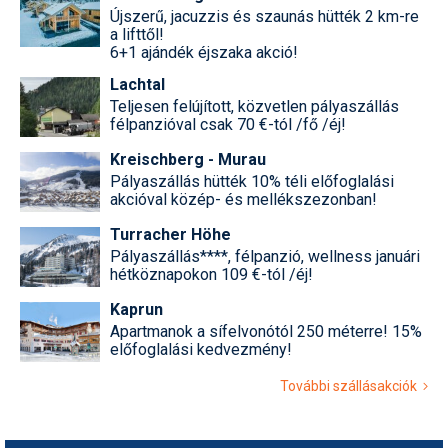
Újszerű, jacuzzis és szaunás hütték 2 km-re
a lifttől!
6+1 ajándék éjszaka akció!
Lachtal
Teljesen felújított, közvetlen pályaszállás
félpanzióval csak 70 €-tól /fő /éj!
Kreischberg - Murau
Pályaszállás hütték 10% téli előfoglalási
akcióval közép- és mellékszezonban!
Turracher Höhe
Pályaszállás****, félpanzió, wellness januári
hétköznapokon 109 €-tól /éj!
Kaprun
Apartmanok a sífelvonótól 250 méterre! 15%
előfoglalási kedvezmény!
További szállásakciók