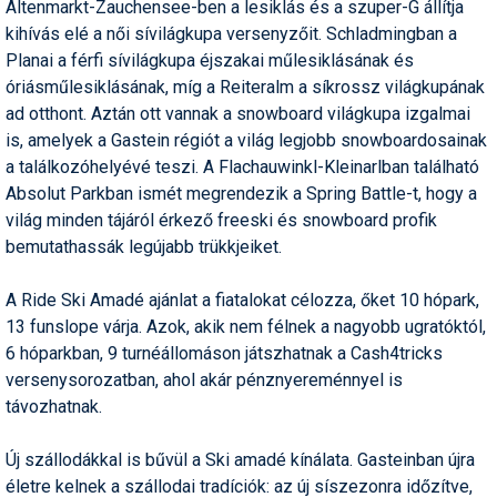
Altenmarkt-Zauchensee-ben a lesiklás és a szuper-G állítja
kihívás elé a női sívilágkupa versenyzőit. Schladmingban a
Planai a férfi sívilágkupa éjszakai műlesiklásának és
óriásműlesiklásának, míg a Reiteralm a síkrossz világkupának
ad otthont. Aztán ott vannak a snowboard világkupa izgalmai
is, amelyek a Gastein régiót a világ legjobb snowboardosainak
a találkozóhelyévé teszi. A Flachauwinkl-Kleinarlban található
Absolut Parkban ismét megrendezik a Spring Battle-t, hogy a
világ minden tájáról érkező freeski és snowboard profik
bemutathassák legújabb trükkjeiket.
A Ride Ski Amadé ajánlat a fiatalokat célozza, őket 10 hópark,
13 funslope várja. Azok, akik nem félnek a nagyobb ugratóktól,
6 hóparkban, 9 turnéállomáson játszhatnak a Cash4tricks
versenysorozatban, ahol akár pénznyereménnyel is
távozhatnak.
Új szállodákkal is bűvül a Ski amadé kínálata. Gasteinban újra
életre kelnek a szállodai tradíciók: az új síszezonra időzítve,