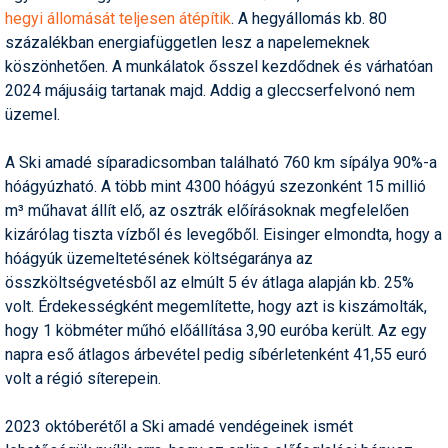
Pályázatok
hegyi állomását teljesen átépítik
. A hegyállomás kb. 80
százalékban energiafüggetlen lesz a napelemeknek
Portálinfo
köszönhetően. A munkálatok ősszel kezdődnek és várhatóan
2024 májusáig tartanak majd. Addig a gleccserfelvonó nem
Rajzok
üzemel.
Síbérletárak
A Ski amadé síparadicsomban található 760 km sípálya 90%-a
Síbörze
hóágyúzható. A több mint 4300 hóágyú szezonként 15 millió
m³ műhavat állít elő, az osztrák előírásoknak megfelelően
Sícipő
kizárólag tiszta vízből és levegőből. Eisinger elmondta, hogy a
Sífelszerelés
hóágyúk üzemeltetésének költségaránya az
összköltségvetésből az elmúlt 5 év átlaga alapján kb. 25%
Sífutás
volt. Érdekességként megemlítette, hogy azt is kiszámolták,
hogy 1 köbméter műhó előállítása 3,90 euróba került. Az egy
Síléc
napra eső átlagos árbevétel pedig síbérletenként 41,55 euró
Símánia
volt a régió síterepein.
Síoktatás
2023 októberétől a Ski amadé vendégeinek ismét