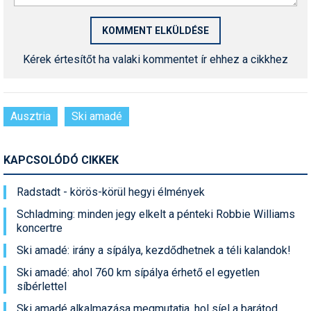
Kérek értesítőt ha valaki kommentet ír ehhez a cikkhez
Ausztria
Ski amadé
KAPCSOLÓDÓ CIKKEK
Radstadt - körös-körül hegyi élmények
Schladming: minden jegy elkelt a pénteki Robbie Williams
koncertre
Ski amadé: irány a sípálya, kezdődhetnek a téli kalandok!
Ski amadé: ahol 760 km sípálya érhető el egyetlen
síbérlettel
Ski amadé alkalmazása megmutatja, hol síel a barátod