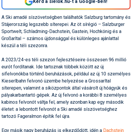
Kérd a sielok.hu-t a Google-ben!
Humor
A Ski amadé síszövetségben találhatók Salzburg tartomány és
Hütte
Stájerország legszebb síterepei. Az öt sírégió – Salzburger
Ingatlan
Sportwelt, Schladming-Dachstein, Gastein, Hochkönig és a
Großarltal – számos újdonsággal és különleges ajánlattal
Interjúk
készül a téli szezonra.
Játékok
A 2023/24-es téli szezon fejlesztéseire összesen 96 millió
Kerékpár
eurót fordítanak. Ide tartoznak többek között az új
sífelvonókba történő beruházások, például az új 10 személyes
Korcsolya
Kieserlbahn felvonó üzembe helyezése a Grossarltal
síterepen, valamint a síközpontok által vásárolt új hóágyúk és
Könyvajánló
pályakarbantartó gépek. Az új felvonó a korábbi 8 személyes
Magazinok
kabinos felvonót váltja fel, amely azonban kap egy második
életet: a lebontott felvonót a Ski amadé síszövetséghez
Munkavállalás
tartozó Fageralmon építik fel újra.
Olvasnivaló
Egy másik nagy beruházás is elkezdődött, idén a
Dachstein