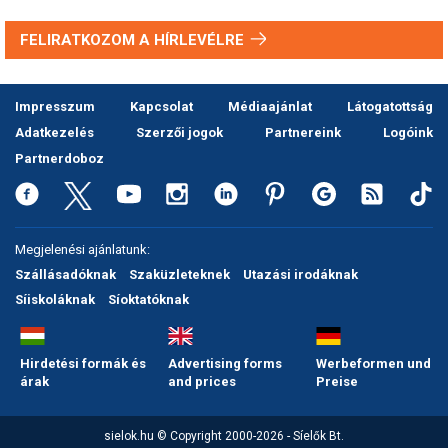
FELIRATKOZOM A HÍRLEVÉLRE
Impresszum
Kapcsolat
Médiaajánlat
Látogatottság
Adatkezelés
Szerzői jogok
Partnereink
Logóink
Partnerdoboz
Megjelenési ajánlatunk:
Szállásadóknak
Szaküzleteknek
Utazási irodáknak
Síiskoláknak
Síoktatóknak
Hirdetési formák és
Advertising forms
Werbeformen und
árak
and prices
Preise
sielok.hu © Copyright 2000-2026 - Síelők Bt.