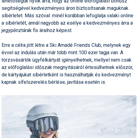
lehetőségük nyílik arra, hogy az online előfoglalási bónusz
Síruházat
segítségével kedvezményes áron biztosítsanak maguknak
Síszerviz
síbérletet. Más szóval: minél korábban lefoglalja valaki online
a síbérletét, annál nagyobb az esélye a kedvezményes árra a
Sítechnika
jegypénztárak fix áraihoz képest.
Síugrás
Erre a célra jött létre a Ski Amadé Friends Club, melynek egy
Snowboard
évvel az indulás után már több mint 100 ezer tagja van. A
törzsvásárlók ügyfélkártyát igényelhetnek, mellyel nem csak
Snowboardfelszerelés
az előfoglalási időszak megnyitásáról értesülhetnek először,
de kártyájukat síbérletként is használhatják és kedvezményt
Sportorvos
kapnak sífelszerelés bérlése, javítása esetén is.
Szakértők
Szánkó
Szótárak
Telemark
Téli sportok