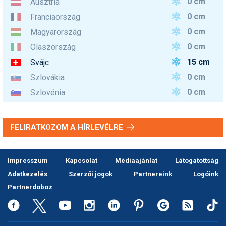
0 cm
Ausztria
0 cm
Franciaország
0 cm
Magyarország
0 cm
Olaszország
15 cm
Svájc
0 cm
Szlovákia
0 cm
Szlovénia
FELIRATKOZOM A HÍRLEVÉLRE
Impresszum
Kapcsolat
Médiaajánlat
Látogatottság
Adatkezelés
Szerzői jogok
Partnereink
Logóink
Partnerdoboz