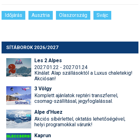
Időjárás
Ausztria
Olaszország
Svájc
SÍTÁBOROK 2026/2027
Les 2 Alpes
2027.01.22 - 2027.01.24
Kínálat: Alap szállásoktól a Luxus chaletekig!
Akciósan!
3 Völgy
Komplett ajánlatok reptéri transzferrel,
csomag-szállításal, jegyfoglalással.
Alpe d'Huez
Akciós síbérlettel, oktatás lehetőségével,
helyi programokkal várunk!
Kaprun