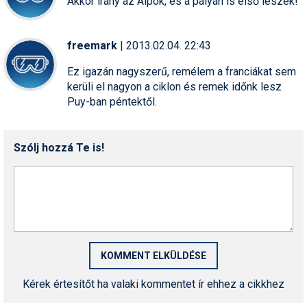
Akkor irány az Alpok, és a pályán is első leszek!
freemark
| 2013.02.04. 22:43
Ez igazán nagyszerű, remélem a franciákat sem
kerüli el nagyon a ciklon és remek időnk lesz
Puy-ban péntektől.
Szólj hozzá Te is!
Kérek értesítőt ha valaki kommentet ír ehhez a cikkhez