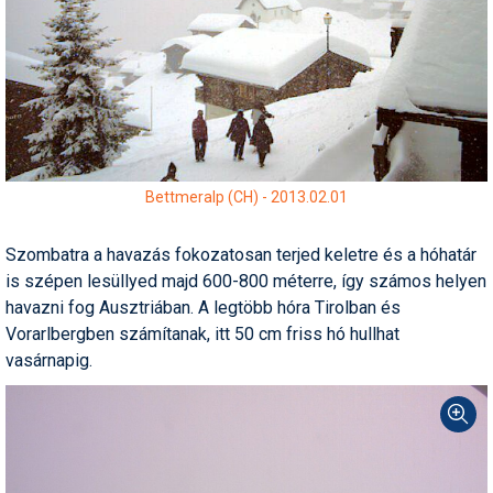
Humor
Hütte
Ingatlan
Interjúk
Játékok
Bettmeralp (CH) - 2013.02.01
Kerékpár
Szombatra a havazás fokozatosan terjed keletre és a hóhatár
is szépen lesüllyed majd 600-800 méterre, így számos helyen
Korcsolya
havazni fog Ausztriában. A legtöbb hóra Tirolban és
Könyvajánló
Vorarlbergben számítanak, itt 50 cm friss hó hullhat
vasárnapig.
Magazinok
Munkavállalás
Olvasnivaló