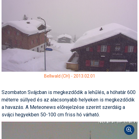
Pályázatok
Portálinfo
Rajzok
Síbérletárak
Síbörze
Sícipő
Bellwald (CH) - 2013.02.01
Sífelszerelés
Sífutás
Szombaton Svájcban is megkezdődik a lehűlés, a hóhatár 600
méterre süllyed és az alacsonyabb helyeken is megkezdődik
Síléc
a havazás. A Meteonews előrejelzése szerint szerdáig a
svájci hegyekben 50-100 cm friss hó várható.
Símánia
Síoktatás