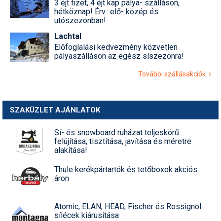
3 éjt fizet, 4 éjt kap pálya- szálláson,
hétköznap! Érv.: elő- közép és
utószezonban!
Lachtal
Előfoglalási kedvezmény közvetlen
pályaszálláson az egész síszezonra!
További szállásakciók
SZAKÜZLET AJÁNLATOK
Sí- és snowboard ruházat teljeskörű
felújítása, tisztítása, javítása és méretre
alakítása!
Thule kerékpártartók és tetőboxok akciós
áron
Atomic, ELAN, HEAD, Fischer és Rossignol
sílécek kiárusítása