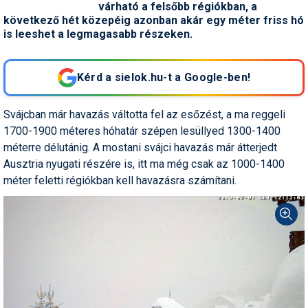
várható a felsőbb régiókban, a
Snowboard
Az idei nyár újdonságai
Regisztráció
Belépés
Chopokon és a Magas-
Filmajánló
Snowboard
Videóajánlás
Válogatás
következő hét közepéig azonban akár egy méter friss hó
Pályaszállások
Nyári ajánlatok
Sítáborok oktatással
Cikkek a síoktatásról
Nagykereskedések
Autófelszerelés
Összes ország
Összes ország
Tátrában
is leeshet a legmagasabb részeken.
Egyéb téli sportok
Miért érdemes regisztrálni?
Freeride
Szánkó
Webkamerák
Utazási irodák
Snowboardoktatók
Sífutóüzletek
Korcsolya
Hóvihar: több méter friss
Versenyek, versenyzők
hó Chilében és
Freestyle
Telemark
Kérd a sielok.hu-t a Google-ben!
Argentínában
Sífutásoktatók
Túrasíüzletek
Egyéb termékek
Síelős filmek, videók,
tévéműsorok
Galéria
Túrasí
Kranjska Gora: végre
Akciók
Új termékek
Svájcban már havazás váltotta fel az esőzést, a ma reggeli
átadták a négyüléses
Túrasí és Sífutás
felvonót
Hasznos tanácsok
1700-1900 méteres hóhatár szépen lesüllyed 1300-1400
⬇
Telepítsd alkalmazásként a sielok.hu-t
Termékkereső
méterre délutánig. A mostani svájci havazás már átterjedt
Síelést kiegészítő sportok:
Kreischberg: kezdődhet az
Havazin
Ausztria nyugati részére is, itt ma még csak az 1000-1400
bringa, szörf, stb.
új Rosenkranz-lift építése
méter feletti régiókban kell havazásra számítani.
Hírek
Minden egyéb síeléshez
Megnyitott a Riders Park
kapcsolódó téma
Donovalyban
Hírlevél
A honlappal kapcsolatos
Hójelentés
kérdések és válaszok
Hószán
Kötetlen beszélgetések
Hótalp