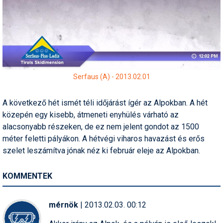
Termékajánló
Történelem
Túrasí
Serfaus (A) - 2013.02.01
Utasbiztosítás
Utazási tippek
A következő hét ismét téli időjárást ígér az Alpokban. A hét
közepén egy kisebb, átmeneti enyhülés várható az
Védőfelszerelés
alacsonyabb részeken, de ez nem jelent gondot az 1500
Wellness
méter feletti pályákon. A hétvégi viharos havazást és erős
szelet leszámítva jónak néz ki február eleje az Alpokban.
KOMMENTEK
mérnök
| 2013.02.03. 00:12