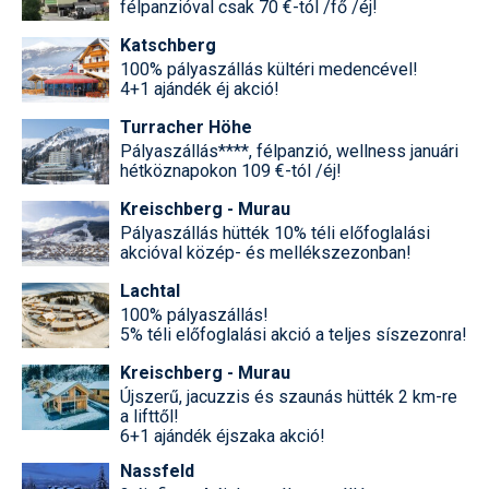
félpanzióval csak 70 €-tól /fő /éj!
Katschberg
100% pályaszállás kültéri medencével!
4+1 ajándék éj akció!
Turracher Höhe
Pályaszállás****, félpanzió, wellness januári
hétköznapokon 109 €-tól /éj!
Kreischberg - Murau
Pályaszállás hütték 10% téli előfoglalási
akcióval közép- és mellékszezonban!
Lachtal
100% pályaszállás!
5% téli előfoglalási akció a teljes síszezonra!
Kreischberg - Murau
Újszerű, jacuzzis és szaunás hütték 2 km-re
a lifttől!
6+1 ajándék éjszaka akció!
Nassfeld