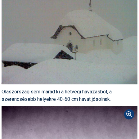
Síruházat
Síszerviz
Sítechnika
Síugrás
Snowboard
Snowboardfelszerelés
Sportorvos
Szakértők
Olaszország sem marad ki a hétvégi havazásból, a
szerencsésebb helyekre 40-60 cm havat jósolnak.
Szánkó
Szótárak
Telemark
Téli sportok