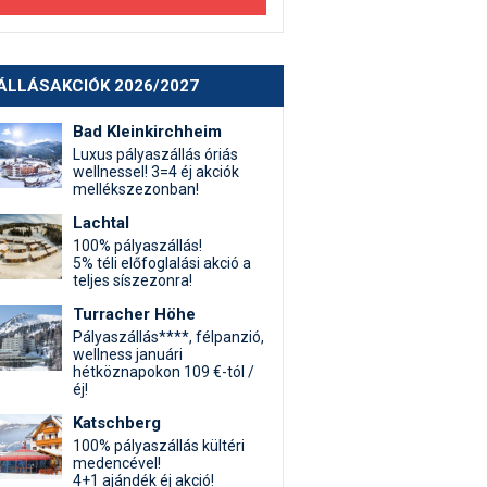
ÁLLÁSAKCIÓK 2026/2027
Bad Kleinkirchheim
Luxus pályaszállás óriás
wellnessel! 3=4 éj akciók
mellékszezonban!
Lachtal
100% pályaszállás!
5% téli előfoglalási akció a
teljes síszezonra!
Turracher Höhe
Pályaszállás****, félpanzió,
wellness januári
hétköznapokon 109 €-tól /
éj!
Katschberg
100% pályaszállás kültéri
medencével!
4+1 ajándék éj akció!