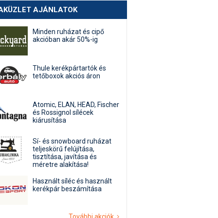
AKÜZLET AJÁNLATOK
Minden ruházat és cipő
akcióban akár 50%-ig
Thule kerékpártartók és
tetőboxok akciós áron
Atomic, ELAN, HEAD, Fischer
és Rossignol sílécek
kiárusítása
Sí- és snowboard ruházat
teljeskörű felújítása,
tisztítása, javítása és
méretre alakítása!
Használt síléc és használt
kerékpár beszámítása
További akciók