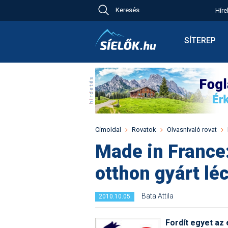
Keresés
Híre
Ch
Bú
SÍTEREP
Pr
Síterepkere
Új
Élménybesz
Ny
Síbérletárak
A
Terepcsopo
Hó
Toplista
Kr
Időjárás előr
Címoldal
Rovatok
Olvasnivaló rovat
Kr
Havazás előr
Made in France
M
Webkamerá
otthon gyárt lé
Fotók
Pályaszállá
Bata Attila
2010.10.05.
Fordít egyet az 