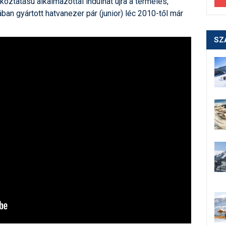
koztatású alkalmazottal indulhat újra a termelés,
ban gyártott hatvanezer pár (junior) léc 2010-től már
SZ