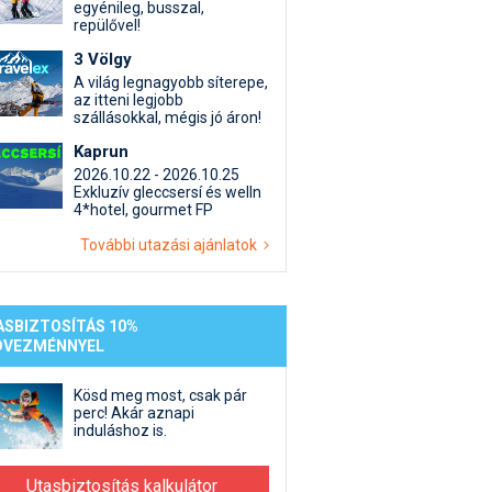
st kiegészítő sportok: bringa, szörf, stb.
Akciók
Új termékek
egyénileg, busszal,
repülővel!
en egyéb síeléshez kapcsolódó téma
Termékkereső
3 Völgy
nlappal kapcsolatos kérdések és válaszok
A világ legnagyobb síterepe,
tlen beszélgetések
az itteni legjobb
szállásokkal, mégis jó áron!
Kaprun
2026.10.22 - 2026.10.25
Exkluzív gleccsersí és welln
4*hotel, gourmet FP
További utazási ajánlatok
ASBIZTOSÍTÁS 10%
DVEZMÉNNYEL
Kösd meg most, csak pár
perc! Akár aznapi
induláshoz is.
Utasbiztosítás kalkulátor