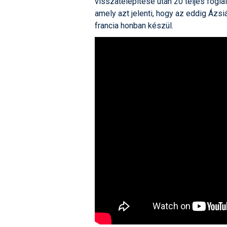
visszatelepítése után 20 teljes foglal
amely azt jelenti, hogy az eddig Ázsiá
francia honban készül.