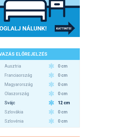
VAZÁS ELŐREJELZÉS
0 cm
Ausztria
0 cm
Franciaország
0 cm
Magyarország
0 cm
Olaszország
12 cm
Svájc
0 cm
Szlovákia
0 cm
Szlovénia