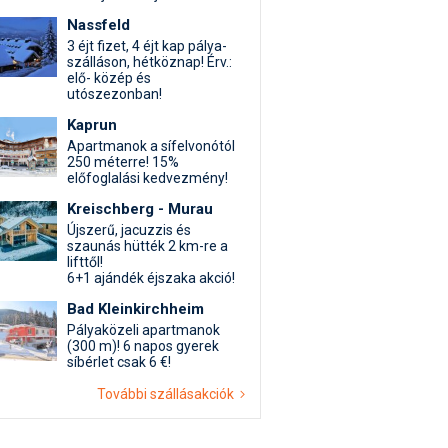
Nassfeld
3 éjt fizet, 4 éjt kap pálya-
szálláson, hétköznap! Érv.:
elő- közép és
utószezonban!
Kaprun
Apartmanok a sífelvonótól
250 méterre! 15%
előfoglalási kedvezmény!
Kreischberg - Murau
Újszerű, jacuzzis és
szaunás hütték 2 km-re a
lifttől!
6+1 ajándék éjszaka akció!
Bad Kleinkirchheim
Pályaközeli apartmanok
(300 m)! 6 napos gyerek
síbérlet csak 6 €!
További szállásakciók