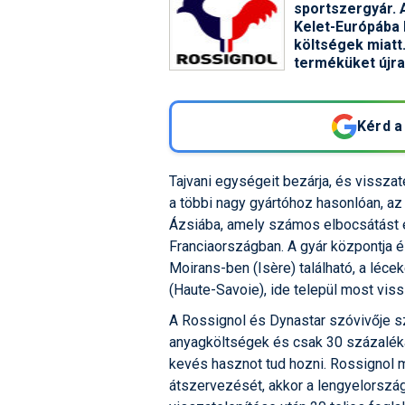
sportszergyár. 
Kelet-Európába 
költségek miatt
terméküket újra
Kérd a
Tajvani egységeit bezárja, és visszat
a többi nagy gyártóhoz hasonlóan, az
Ázsiába, amely számos elbocsátást 
Franciaországban. A gyár központja é
Moirans-ben (Isère) található, a léce
(Haute-Savoie), ide települ most viss
A Rossignol és Dynastar szóvivője sz
anyagköltségek és csak 30 százalékát
kevés hasznot tud hozni. Rossigno
átszervezését, akkor a lengyelországi