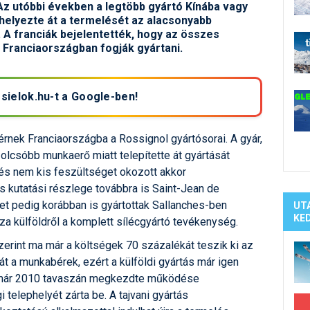
Síelé
Az utóbbi években a legtöbb gyártó Kínába vagy
helyezte át a termelését az alacsonyabb
Mind
. A franciák bejelentették, hogy az összes
A ho
 Franciaországban fogják gyártani.
Köte
 sielok.hu-t a Google-ben!
érnek Franciaországba a Rossignol gyártósorai. A gyár,
 olcsóbb munkaerő miatt telepítette át gyártását
és nem kis feszültséget okozott akkor
s kutatási részlege továbbra is Saint-Jean de
ket pedig korábban is gyártottak Sallanches-ben
UT
KE
za külföldről a komplett sílécgyártó tevékenység.
erint ma már a költségek 70 százalékát teszik ki az
 a munkabérek, ezért a külföldi gyártás már igen
l már 2010 tavaszán megkezdte működése
 telephelyét zárta be. A tajvani gyártás