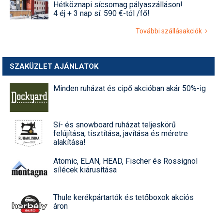
Hétköznapi sícsomag pályaszálláson!
4 éj + 3 nap sí: 590 €-tól /fő!
További szállásakciók
SZAKÜZLET AJÁNLATOK
Minden ruházat és cipő akcióban akár 50%-ig
Sí- és snowboard ruházat teljeskörű
felújítása, tisztítása, javítása és méretre
alakítása!
Atomic, ELAN, HEAD, Fischer és Rossignol
sílécek kiárusítása
Thule kerékpártartók és tetőboxok akciós
áron