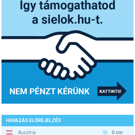
HAVAZÁS ELŐREJELZÉS
0 cm
Ausztria