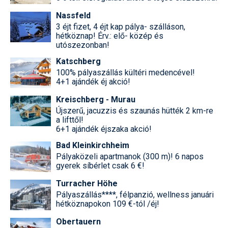
Nassfeld
3 éjt fizet, 4 éjt kap pálya- szálláson,
hétköznap! Érv.: elő- közép és
utószezonban!
Katschberg
100% pályaszállás kültéri medencével!
4+1 ajándék éj akció!
Kreischberg - Murau
Újszerű, jacuzzis és szaunás hütték 2 km-re
a lifttől!
6+1 ajándék éjszaka akció!
Bad Kleinkirchheim
Pályaközeli apartmanok (300 m)! 6 napos
gyerek síbérlet csak 6 €!
Turracher Höhe
Pályaszállás****, félpanzió, wellness januári
hétköznapokon 109 €-tól /éj!
Obertauern