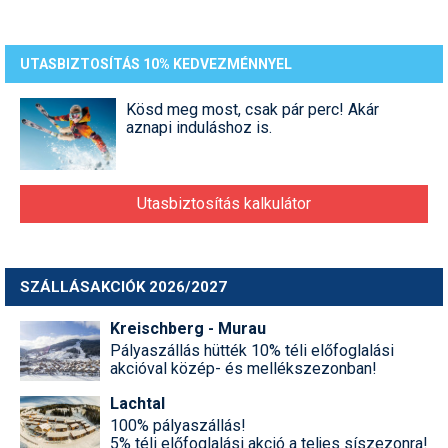
UTASBIZTOSÍTÁS 10% KEDVEZMÉNNYEL
Kösd meg most, csak pár perc! Akár
aznapi induláshoz is.
Utasbiztosítás kalkulátor
SZÁLLÁSAKCIÓK 2026/2027
Kreischberg - Murau
Pályaszállás hütték 10% téli előfoglalási
akcióval közép- és mellékszezonban!
Lachtal
100% pályaszállás!
5% téli előfoglalási akció a teljes síszezonra!