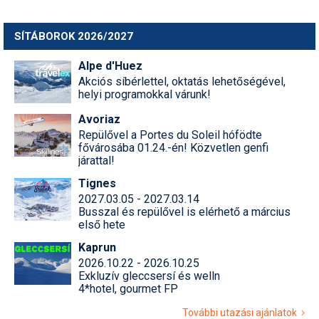
SÍTÁBOROK 2026/2027
Alpe d'Huez
Akciós síbérlettel, oktatás lehetőségével,
helyi programokkal várunk!
Avoriaz
Repülővel a Portes du Soleil hófödte
fővárosába 01.24.-én! Közvetlen genfi
járattal!
Tignes
2027.03.05 - 2027.03.14
Busszal és repülővel is elérhető a március
első hete
Kaprun
2026.10.22 - 2026.10.25
Exkluzív gleccsersí és welln
4*hotel, gourmet FP
További utazási ajánlatok