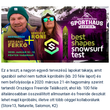
Pályázatok
Portálinfo
Rajzok
Síbérletárak
Síbörze
Sícipő
Sífelszerelés
Ez a teszt, a nagyon egyedi tervezésű lapokat takarja, amit
Sífutás
igazából sehol nem tudtok kipróbálni (kb. 20 féle lapot) és
Síléc
nem befolyásolja a 2020. március 21-én hagyomány szerint
tartandó Országos Freeride Találkozót, ahol kb. 100 féle
Símánia
általánosabban összeállított allmountain és freeride deszkát
lehet majd kipróbálni, illetve ott több céggel kollaborálunk
Síoktatás
(Store13, Naturelle, Salomon, K2)