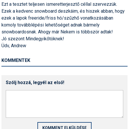
Ezt a tesztet teljesen ismeretterjesztő céllal szervezzük.
Termékajánló
Ezek a kedvenc snowboard deszkáim, és hiszek abban, hogy
ezek a lapok freeride/friss hó/szűzhő vonatkozásában
Történelem
komoly továbblépési lehetőséget adnak bármely
snowboardosnak. Ahogy már Nekem is többször adtak!
Túrasí
Jó szezont Mindegyikőtöknek!
Utasbiztosítás
Üdv, Andrew
Utazási tippek
KOMMENTEK
Védőfelszerelés
Wellness
Szólj hozzá, legyél az első!