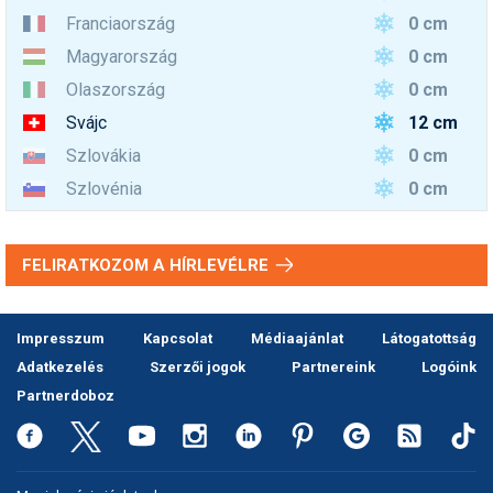
0 cm
Franciaország
0 cm
Magyarország
0 cm
Olaszország
12 cm
Svájc
0 cm
Szlovákia
0 cm
Szlovénia
FELIRATKOZOM A HÍRLEVÉLRE
Impresszum
Kapcsolat
Médiaajánlat
Látogatottság
Adatkezelés
Szerzői jogok
Partnereink
Logóink
Partnerdoboz