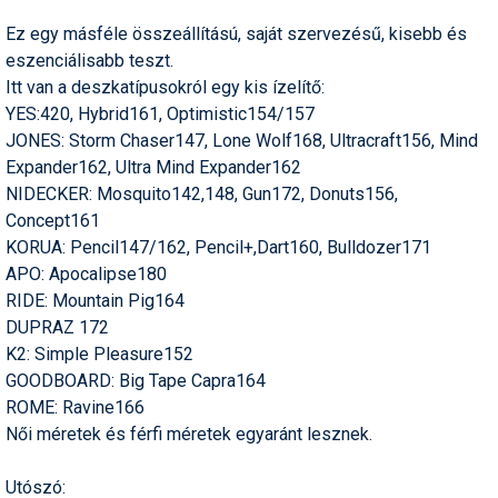
Síruházat
Ez egy másféle összeállítású, saját szervezésű, kisebb és
Síszerviz
eszenciálisabb teszt.
Itt van a deszkatípusokról egy kis ízelítő:
Sítechnika
YES:420, Hybrid161, Optimistic154/157
Síugrás
JONES: Storm Chaser147, Lone Wolf168, Ultracraft156, Mind
Expander162, Ultra Mind Expander162
Snowboard
NIDECKER: Mosquito142,148, Gun172, Donuts156,
Concept161
Snowboardfelszerelés
KORUA: Pencil147/162, Pencil+,Dart160, Bulldozer171
Sportorvos
APO: Apocalipse180
RIDE: Mountain Pig164
Szakértők
DUPRAZ 172
K2: Simple Pleasure152
Szánkó
GOODBOARD: Big Tape Capra164
Szótárak
ROME: Ravine166
Női méretek és férfi méretek egyaránt lesznek.
Telemark
Utószó:
Téli sportok