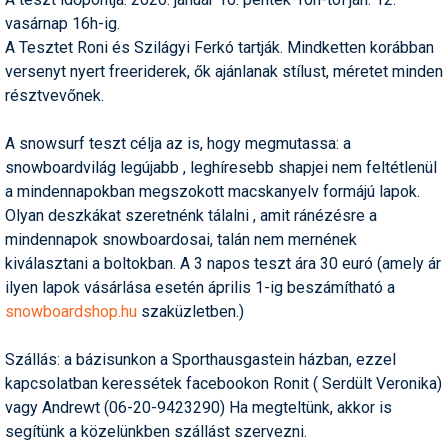
Humor
vasárnap 16h-ig.
A Tesztet Roni és Szilágyi Ferkó tartják. Mindketten korábban
Hütte
versenyt nyert freeriderek, ők ajánlanak stílust, méretet minden
résztvevőnek.
Ingatlan
Interjúk
A snowsurf teszt célja az is, hogy megmutassa: a
snowboardvilág legújabb , leghíresebb shapjei nem feltétlenül
Játékok
a mindennapokban megszokott macskanyelv formájú lapok.
Olyan deszkákat szeretnénk tálalni , amit ránézésre a
Kerékpár
mindennapok snowboardosai, talán nem mernének
Korcsolya
kiválasztani a boltokban. A 3 napos teszt ára 30 euró (amely ár
ilyen lapok vásárlása esetén április 1-ig beszámítható a
Könyvajánló
snowboardshop.hu
szaküzletben.)
Magazinok
Szállás: a bázisunkon a Sporthausgastein házban, ezzel
Munkavállalás
kapcsolatban keressétek facebookon Ronit ( Serdült Veronika)
vagy Andrewt (06-20-9423290) Ha megteltünk, akkor is
Olvasnivaló
segítünk a közelünkben szállást szervezni.