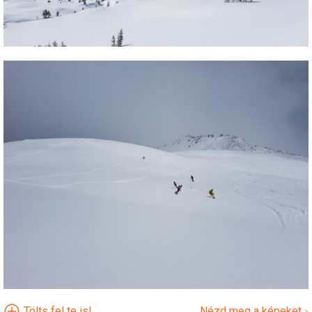
Tölts fel te is!
Nézd meg a képeket