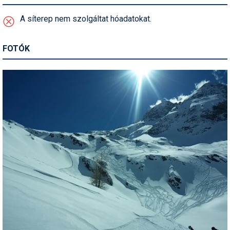
Síruházat
A síterep nem szolgáltat hóadatokat.
Síszerviz
Sítechnika
FOTÓK
Síugrás
Snowboard
Snowboardfelszerelés
Sportorvos
Szakértők
Szánkó
Szótárak
Telemark
Téli sportok