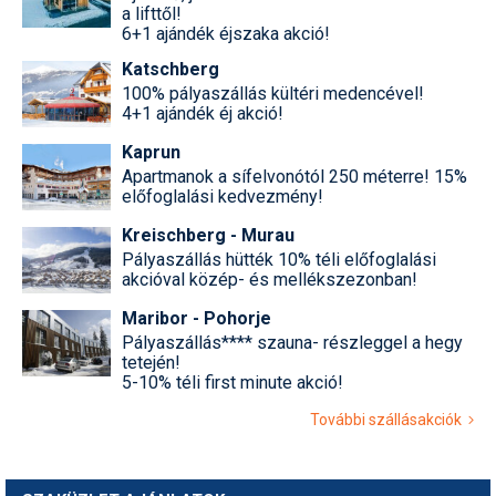
a lifttől!
6+1 ajándék éjszaka akció!
Katschberg
100% pályaszállás kültéri medencével!
4+1 ajándék éj akció!
Kaprun
Apartmanok a sífelvonótól 250 méterre! 15%
előfoglalási kedvezmény!
Kreischberg - Murau
Pályaszállás hütték 10% téli előfoglalási
akcióval közép- és mellékszezonban!
Maribor - Pohorje
Pályaszállás**** szauna- részleggel a hegy
tetején!
5-10% téli first minute akció!
További szállásakciók