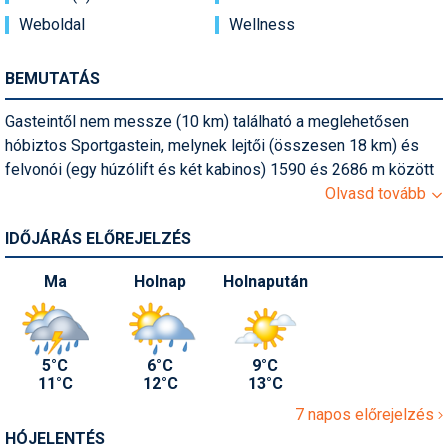
Pályázatok
Weboldal
Wellness
Portálinfo
BEMUTATÁS
Rajzok
Gasteintől nem messze (10 km) található a meglehetősen
Síbérletárak
hóbiztos Sportgastein, melynek lejtői (összesen 18 km) és
felvonói (egy húzólift és két kabinos) 1590 és 2686 m között
Síbörze
terülnek el, így meglehetősen hóbiztosnak mondhatóak, nem
Olvasd tovább
Sícipő
beszélve a lélegzetelállító kilátásról. Sportgastein kiváló
IDŐJÁRÁS ELŐREJELZÉS
freeride hely, a völgyben pedig kezelt sífutópályákat is
Sífelszerelés
találhatunk.
Ma
Holnap
Holnapután
Sífutás
Síléc
5°C
6°C
9°C
Símánia
11°C
12°C
13°C
Síoktatás
7 napos előrejelzés
HÓJELENTÉS