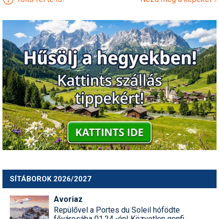
SÍTÁBOROK 2026/2027
Avoriaz
Repülővel a Portes du Soleil hófödte
fővárosába 01.24.-én! Közvetlen genfi