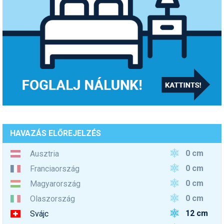
HAVAZÁS ELŐREJELZÉS
0 cm
Ausztria
0 cm
Franciaország
0 cm
Magyarország
0 cm
Olaszország
12 cm
Svájc