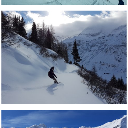
Termékajánló
Történelem
Túrasí
Utasbiztosítás
Utazási tippek
Védőfelszerelés
Wellness