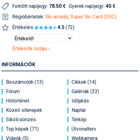
Felnőtt napijegy:
78.50 €
Gyerek napijegy:
40 €
Humor
Régióbérletek:
Ski amadé
,
Super Ski Card (SSC)
Hütte
Értékelés:
4.5
(72)
Ingatlan
Interjúk
Értékelők listája ›
Játékok
INFORMÁCIÓK
Kerékpár
Korcsolya
Beszámolók (13)
Cikkek (14)
Fórum
Galériák (33)
Könyvajánló
Hótörténet
Időjárás
Magazinok
Közeli síterepek
Naptár
Munkavállalás
Síkölcsönzés
Térkép
Top képek (71)
Útvonalterv
Olvasnivaló
Videók (5)
Webkamera