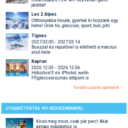
járattal!
Les 2 Alpes
Otthonunkba hívunk, gyertek ki hozzánk egy
hétre! Örök hó, gleccser, sport, buli, pihi
Tignes
2027.03.05 - 2027.03.14
Busszal és repülővel is elérhető a március
első hete
Kaprun
2026.12.03 - 2026.12.06
Hóbiztos!3 és 4*hotel, welln
FP,gleccsersí,más időpont is
További utazási ajánlatok
UTASBIZTOSÍTÁS 10% KEDVEZMÉNNYEL
Kösd meg most, csak pár perc! Akár
aznapi induláshoz is.