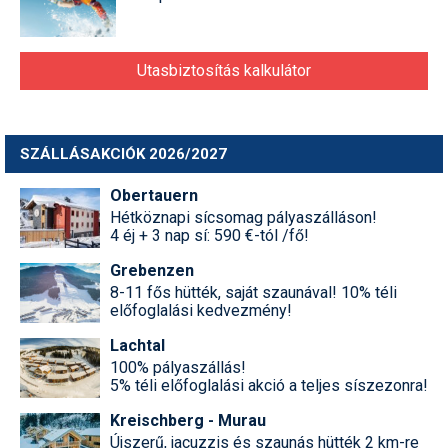
Utasbiztosítás kalkulátor
SZÁLLÁSAKCIÓK 2026/2027
Obertauern
Hétköznapi sícsomag pályaszálláson!
4 éj + 3 nap sí: 590 €-tól /fő!
Grebenzen
8-11 fős hütték, saját szaunával! 10% téli
előfoglalási kedvezmény!
Lachtal
100% pályaszállás!
5% téli előfoglalási akció a teljes síszezonra!
Kreischberg - Murau
Újszerű, jacuzzis és szaunás hütték 2 km-re