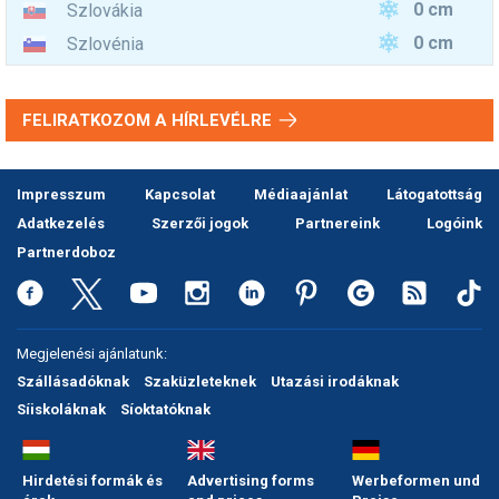
0 cm
Szlovákia
0 cm
Szlovénia
FELIRATKOZOM A HÍRLEVÉLRE
Impresszum
Kapcsolat
Médiaajánlat
Látogatottság
Adatkezelés
Szerzői jogok
Partnereink
Logóink
Partnerdoboz
Megjelenési ajánlatunk:
Szállásadóknak
Szaküzleteknek
Utazási irodáknak
Síiskoláknak
Síoktatóknak
Hirdetési formák és
Advertising forms
Werbeformen und