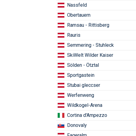
Nassfeld
Obertauern
Ramsau - Rittisberg
Rauris
Semmering - Stuhleck
SkiWelt Wilder Kaiser
Sölden - Ötztal
Sportgastein
Stubai gleccser
Werfenweng
Wildkogel-Arena
Cortina d'Ampezzo
Donovaly
Fageralm