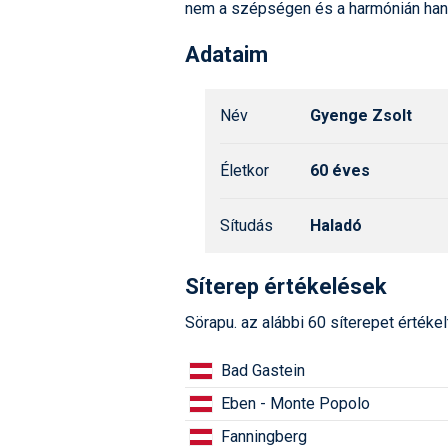
nem a szépségen és a harmónián han
Adataim
Név
Gyenge Zsolt
Életkor
60 éves
Sítudás
Haladó
Síterep értékelések
Sörapu. az alábbi 60 síterepet értékel
Bad Gastein
Eben - Monte Popolo
Fanningberg