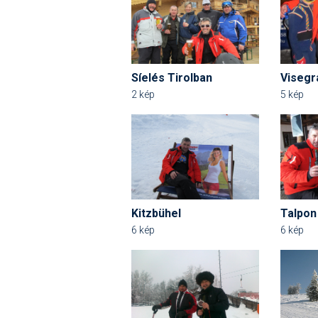
Síelés Tirolban
Visegr
2 kép
5 kép
Kitzbühel
Talpon
6 kép
6 kép