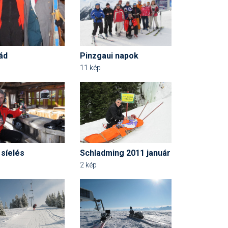
ád
Pinzgaui napok
11 kép
 síelés
Schladming 2011 január
2 kép