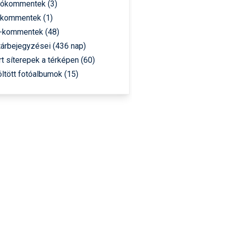
st kiegészítő sportok: bringa, szörf, stb.
Akciók
Új termékek
eókommentek (3)
en egyéb síeléshez kapcsolódó téma
Termékkereső
ókommentek (1)
nlappal kapcsolatos kérdések és válaszok
-kommentek (48)
tlen beszélgetések
árbejegyzései (436 nap)
rt síterepek a térképen (60)
öltött fotóalbumok (15)