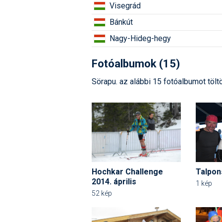
Visegrád
Bánkút
Nagy-Hideg-hegy
Fotóalbumok (15)
Sörapu. az alábbi 15 fotóalbumot töltö
Hochkar Challenge
Talpon
2014. április
1 kép
52 kép