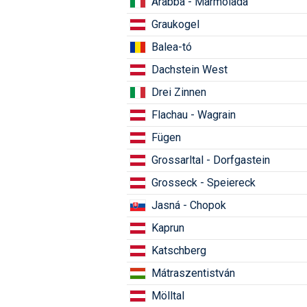
Arabba - Marmolada
Graukogel
Balea-tó
Dachstein West
Drei Zinnen
Flachau - Wagrain
Fügen
Grossarltal - Dorfgastein
Grosseck - Speiereck
Jasná - Chopok
Kaprun
Katschberg
Mátraszentistván
Mölltal