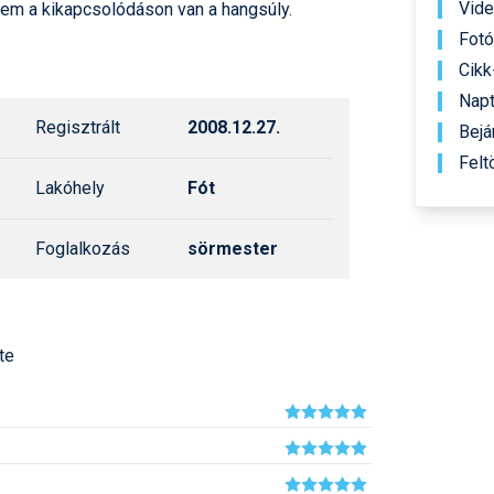
Síelé
Vid
em a kikapcsolódáson van a hangsúly.
Mind
Fot
A ho
Cikk
Köte
Napt
Regisztrált
2008.12.27.
Bejá
Felt
Lakóhely
Fót
Foglalkozás
sörmester
te