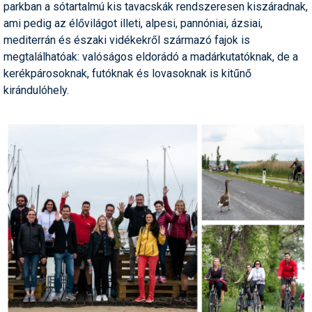
parkban a sótartalmú kis tavacskák rendszeresen kiszáradnak,
Pályázatok
ami pedig az élővilágot illeti, alpesi, pannóniai, ázsiai,
Portálinfo
mediterrán és északi vidékekről származó fajok is
megtalálhatóak: valóságos eldorádó a madárkutatóknak, de a
Rajzok
kerékpárosoknak, futóknak és lovasoknak is kitűnő
kirándulóhely.
Síbérletárak
Síbörze
Sícipő
Sífelszerelés
Sífutás
Síléc
Símánia
Síoktatás