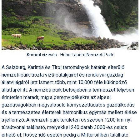
Krimml vízesés - Hohe Tauern Nemzeti Park
A Salzburg, Karintia és Tirol tartományok határán elterülő
nemzeti park tiszta vizű patakjairól és rendkívül gazdag
állatvilágáról lett ismert: több, mint 10.000 féle különböző
állatfaj él itt. A nemzeti park belsejében a természet teljesen
érintetlen maradt, míg a peremvidékekre az alpesi
gazdaságokban megvalósuló környezettudatos gazdálkodás
és a természetes életterek harmonikus egymás mellett élése
a jellemző. A nemzeti park területén összesen 1200 km-nyi
túraútvonal található, melyekkel 240 darab 3000-es csúcs
érhető el. Rossz idő esetén pedig a Mittersillben található