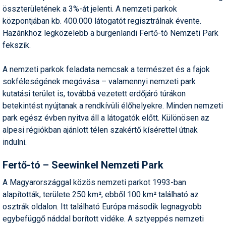
összterületének a 3%-át jelenti. A nemzeti parkok
Humor
központjában kb. 400.000 látogatót regisztrálnak évente.
Hütte
Hazánkhoz legközelebb a burgenlandi Fertő-tó Nemzeti Park
fekszik.
Ingatlan
A nemzeti parkok feladata nemcsak a természet és a fajok
Interjúk
sokféleségének megóvása – valamennyi nemzeti park
Játékok
kutatási terület is, továbbá vezetett erdőjáró túrákon
betekintést nyújtanak a rendkívüli élőhelyekre. Minden nemzeti
Kerékpár
park egész évben nyitva áll a látogatók előtt. Különösen az
alpesi régiókban ajánlott télen szakértő kísérettel útnak
Korcsolya
indulni.
Könyvajánló
Fertő-tó – Seewinkel Nemzeti Park
Magazinok
A Magyarországgal közös nemzeti parkot 1993-ban
Munkavállalás
alapították, területe 250 km², ebből 100 km² található az
osztrák oldalon. Itt található Európa második legnagyobb
Olvasnivaló
egybefüggő náddal borított vidéke. A sztyeppés nemzeti