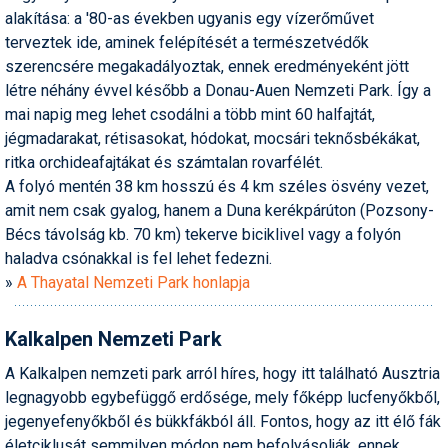
alakítása: a '80-as években ugyanis egy vízerőművet
terveztek ide, aminek felépítését a természetvédők
szerencsére megakadályoztak, ennek eredményeként jött
létre néhány évvel később a Donau-Auen Nemzeti Park. Így a
mai napig meg lehet csodálni a több mint 60 halfajtát,
jégmadarakat, rétisasokat, hódokat, mocsári teknősbékákat,
ritka orchideafajtákat és számtalan rovarfélét.
A folyó mentén 38 km hosszú és 4 km széles ösvény vezet,
amit nem csak gyalog, hanem a Duna kerékpárúton (Pozsony-
Bécs távolság kb. 70 km) tekerve biciklivel vagy a folyón
haladva csónakkal is fel lehet fedezni.
»
A Thayatal Nemzeti Park honlapja
Kalkalpen Nemzeti Park
A Kalkalpen nemzeti park arról híres, hogy itt található Ausztria
legnagyobb egybefüggő erdősége, mely főképp lucfenyőkből,
jegenyefenyőkből és bükkfákból áll. Fontos, hogy az itt élő fák
életciklusát semmilyen módon nem befolyásolják, ennek