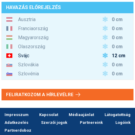
HAVAZÁS ELŐREJELZÉS
0 cm
Ausztria
0 cm
Franciaország
0 cm
Magyarország
0 cm
Olaszország
12 cm
Svájc
0 cm
Szlovákia
0 cm
Szlovénia
FELIRATKOZOM A HÍRLEVÉLRE
Impresszum
Kapcsolat
Médiaajánlat
Látogatottság
Adatkezelés
Szerzői jogok
Partnereink
Logóink
Partnerdoboz