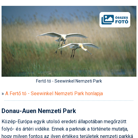
Termékajánló
Történelem
Túrasí
Utasbiztosítás
Utazási tippek
Védőfelszerelés
Fertő tó - Seewinkel Nemzeti Park
Wellness
»
A Fertő tó - Seewinkel Nemzeti Park honlapja
Donau-Auen Nemzeti Park
Közép-Európa egyik utolsó eredeti állapotában megőrzött
folyó- és ártéri vidéke. Ennek a parknak a története mutatja,
hogy milyen fontos az ilyen értékes területek nemzeti parkká