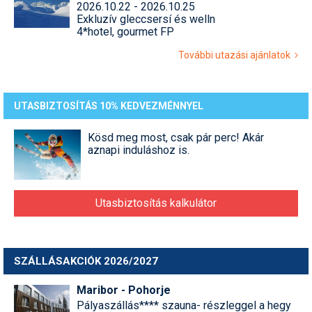
2026.10.22 - 2026.10.25
Exkluzív gleccsersí és welln
4*hotel, gourmet FP
További utazási ajánlatok
UTASBIZTOSÍTÁS 10% KEDVEZMÉNNYEL
Kösd meg most, csak pár perc! Akár
aznapi induláshoz is.
Utasbiztosítás kalkulátor
SZÁLLÁSAKCIÓK 2026/2027
Maribor - Pohorje
Pályaszállás**** szauna- részleggel a hegy