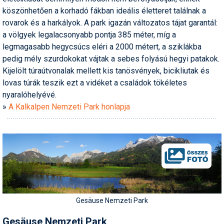
köszönhetően a korhadó fákban ideális életteret találnak a
rovarok és a harkályok. A park igazán változatos tájat garantál:
a völgyek legalacsonyabb pontja 385 méter, míg a
legmagasabb hegycsúcs eléri a 2000 métert, a sziklákba
pedig mély szurdokokat vájtak a sebes folyású hegyi patakok.
Kijelölt túraútvonalak mellett kis tanösvények, bicikliutak és
lovas túrák teszik ezt a vidéket a családok tökéletes
nyaralóhelyévé.
»
A Kalkalpen Nemzeti Park honlapja
Gesäuse Nemzeti Park
Gesäuse Nemzeti Park