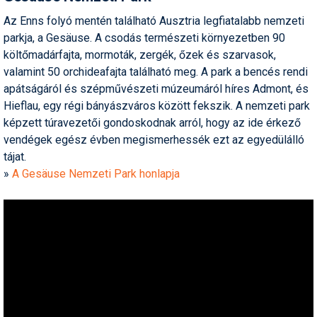
Az Enns folyó mentén található Ausztria legfiatalabb nemzeti
parkja, a Gesäuse. A csodás természeti környezetben 90
költőmadárfajta, mormoták, zergék, őzek és szarvasok,
valamint 50 orchideafajta található meg. A park a bencés rendi
apátságáról és szépművészeti múzeumáról híres Admont, és
Hieflau, egy régi bányászváros között fekszik. A nemzeti park
képzett túravezetői gondoskodnak arról, hogy az ide érkező
vendégek egész évben megismerhessék ezt az egyedülálló
tájat.
»
A Gesäuse Nemzeti Park honlapja