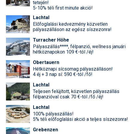
tetején!
5-10% téli first minute akció!
Lachtal
Előfoglalási kedvezmény közvetlen
pályaszálláson az egész síszezonra!
Turracher Höhe
Pályaszállás****, félpanzió, wellness januári
hétköznapokon 109 €-tól /éj!
Obertauern
Hétköznapi sícsomag pályaszálláson!
4 éj + 3 nap sí: 590 €-tól /fő!
Lachtal
Teljesen felújított, közvetlen pályaszállás
félpanzióval csak 70 €-tól /fő /éj!
Lachtal
100% pályaszállás!
5% téli előfoglalási akció a teljes síszezonra!
Grebenzen