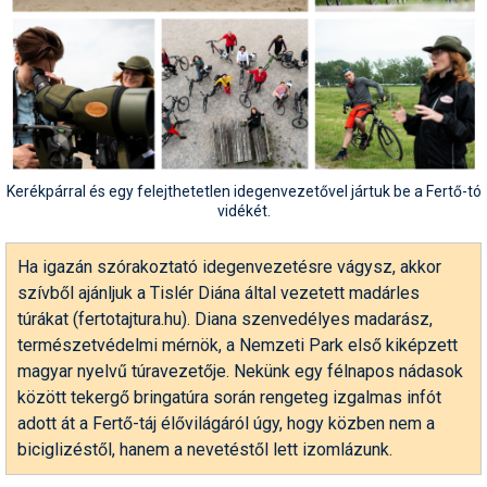
Síruházat
Síszerviz
Sítechnika
Síugrás
Snowboard
Kerékpárral és egy felejthetetlen idegenvezetővel jártuk be a Fertő-tó
vidékét.
Snowboardfelszerelés
Sportorvos
Ha igazán szórakoztató idegenvezetésre vágysz, akkor
szívből ajánljuk a Tislér Diána által vezetett madárles
Szakértők
túrákat (fertotajtura.hu). Diana szenvedélyes madarász,
természetvédelmi mérnök, a Nemzeti Park első kiképzett
Szánkó
magyar nyelvű túravezetője. Nekünk egy félnapos nádasok
Szótárak
között tekergő bringatúra során rengeteg izgalmas infót
adott át a Fertő-táj élővilágáról úgy, hogy közben nem a
Telemark
biciglizéstől, hanem a nevetéstől lett izomlázunk.
Téli sportok