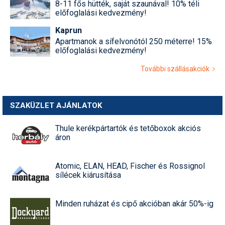
8-11 fős hütték, saját szaunával! 10% téli
előfoglalási kedvezmény!
Kaprun
Apartmanok a sífelvonótól 250 méterre! 15%
előfoglalási kedvezmény!
További szállásakciók
SZAKÜZLET AJÁNLATOK
Thule kerékpártartók és tetőboxok akciós
áron
Atomic, ELAN, HEAD, Fischer és Rossignol
sílécek kiárusítása
Minden ruházat és cipő akcióban akár 50%-ig