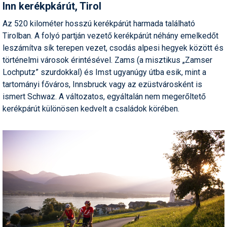
Inn kerékpkárút, Tirol
Az 520 kilométer hosszú kerékpárút harmada található
Tirolban. A folyó partján vezető kerékpárút néhány emelkedőt
leszámítva sík terepen vezet, csodás alpesi hegyek között és
történelmi városok érintésével. Zams (a misztikus „Zamser
Lochputz” szurdokkal) és Imst ugyanúgy útba esik, mint a
tartományi főváros, Innsbruck vagy az ezüstvárosként is
ismert Schwaz. A változatos, egyáltalán nem megerőltető
kerékpárút különösen kedvelt a családok körében.