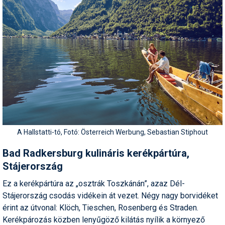
Termékajánló
Történelem
Túrasí
Utasbiztosítás
Utazási tippek
Védőfelszerelés
A Hallstatti-tó, Fotó: Österreich Werbung, Sebastian Stiphout
Wellness
Bad Radkersburg kulináris kerékpártúra,
Stájerország
Ez a kerékpártúra az „osztrák Toszkánán”, azaz Dél-
Stájerország csodás vidékein át vezet. Négy nagy borvidéket
érint az útvonal: Klöch, Tieschen, Rosenberg és Straden.
Kerékpározás közben lenyűgöző kilátás nyílik a környező