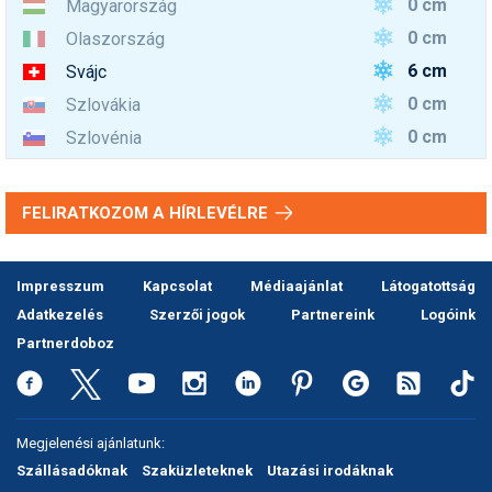
0 cm
Magyarország
0 cm
Olaszország
6 cm
Svájc
0 cm
Szlovákia
0 cm
Szlovénia
FELIRATKOZOM A HÍRLEVÉLRE
Impresszum
Kapcsolat
Médiaajánlat
Látogatottság
Adatkezelés
Szerzői jogok
Partnereink
Logóink
Partnerdoboz
Megjelenési ajánlatunk:
Szállásadóknak
Szaküzleteknek
Utazási irodáknak