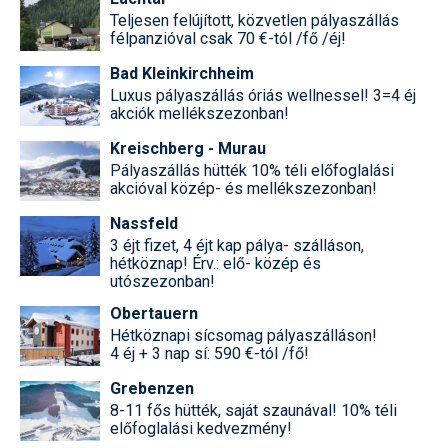
Teljesen felújított, közvetlen pályaszállás
félpanzióval csak 70 €-tól /fő /éj!
Bad Kleinkirchheim
Luxus pályaszállás óriás wellnessel! 3=4 éj
akciók mellékszezonban!
Kreischberg - Murau
Pályaszállás hütték 10% téli előfoglalási
akcióval közép- és mellékszezonban!
Nassfeld
3 éjt fizet, 4 éjt kap pálya- szálláson,
hétköznap! Érv.: elő- közép és
utószezonban!
Obertauern
Hétköznapi sícsomag pályaszálláson!
4 éj + 3 nap sí: 590 €-tól /fő!
Grebenzen
8-11 fős hütték, saját szaunával! 10% téli
előfoglalási kedvezmény!