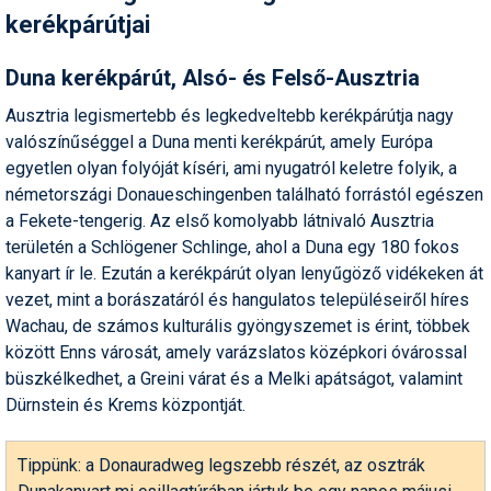
kerékpárútjai
Humor
Hütte
Duna kerékpárút, Alsó- és Felső-Ausztria
Ingatlan
Ausztria legismertebb és legkedveltebb kerékpárútja nagy
valószínűséggel a Duna menti kerékpárút, amely Európa
Interjúk
egyetlen olyan folyóját kíséri, ami nyugatról keletre folyik, a
németországi Donaueschingenben található forrástól egészen
Játékok
a Fekete-tengerig. Az első komolyabb látnivaló Ausztria
Kerékpár
területén a Schlögener Schlinge, ahol a Duna egy 180 fokos
kanyart ír le. Ezután a kerékpárút olyan lenyűgöző vidékeken át
Korcsolya
vezet, mint a borászatáról és hangulatos településeiről híres
Wachau, de számos kulturális gyöngyszemet is érint, többek
Könyvajánló
között Enns városát, amely varázslatos középkori óvárossal
Magazinok
büszkélkedhet, a Greini várat és a Melki apátságot, valamint
Dürnstein és Krems központját.
Munkavállalás
Olvasnivaló
Tippünk: a Donauradweg legszebb részét, az osztrák