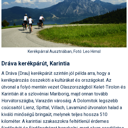
Kerékpárral Ausztriában, Fotó: Leo Himsl
Dráva kerékpárút, Karintia
A Dráva (Drau) kerékpárút szintén jól példa arra, hogy a
kerékpározás összeköti a kultúrákat és országokat. Az
útvonal a folyó mentén vezet Olaszországból Kelet-Tirolon és
Karintián át a szlovéniai Mariborig, majd onnan tovább
Horvátországba, Varazdin városáig. A Dolomitok legszebb
csúcsaitól Lienz, Spittal, Villach, Lavamünd útvonalon halad a
kiváló minőségű bringaút, melynek teljes hossza 510
kilométer. A karintiai szakaszokra feltétlenül érdemes