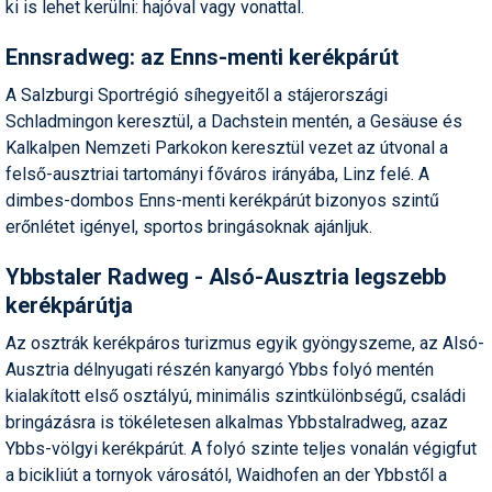
ki is lehet kerülni: hajóval vagy vonattal.
Ennsradweg: az Enns-menti kerékpárút
A Salzburgi Sportrégió síhegyeitől a stájerországi
Schladmingon keresztül, a Dachstein mentén, a Gesäuse és
Kalkalpen Nemzeti Parkokon keresztül vezet az útvonal a
felső-ausztriai tartományi főváros irányába, Linz felé. A
dimbes-dombos Enns-menti kerékpárút bizonyos szintű
erőnlétet igényel, sportos bringásoknak ajánljuk.
Ybbstaler Radweg - Alsó-Ausztria legszebb
kerékpárútja
Az osztrák kerékpáros turizmus egyik gyöngyszeme, az Alsó-
Ausztria délnyugati részén kanyargó Ybbs folyó mentén
kialakított első osztályú, minimális szintkülönbségű, családi
bringázásra is tökéletesen alkalmas Ybbstalradweg, azaz
Ybbs-völgyi kerékpárút. A folyó szinte teljes vonalán végigfut
a bicikliút a tornyok városától, Waidhofen an der Ybbstől a