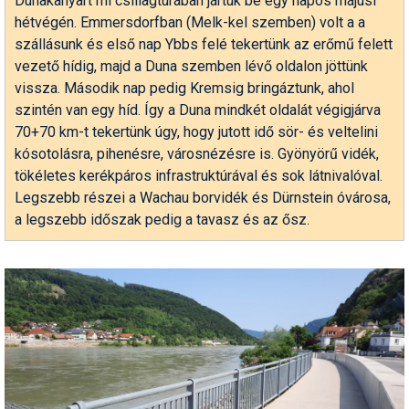
Dunakanyart mi csillagtúrában jártuk be egy napos májusi
Pályázatok
hétvégén. Emmersdorfban (Melk-kel szemben) volt a a
szállásunk és első nap Ybbs felé tekertünk az erőmű felett
Portálinfo
vezető hídig, majd a Duna szemben lévő oldalon jöttünk
Rajzok
vissza. Második nap pedig Kremsig bringáztunk, ahol
szintén van egy híd. Így a Duna mindkét oldalát végigjárva
Síbérletárak
70+70 km-t tekertünk úgy, hogy jutott idő sör- és veltelini
kósotolásra, pihenésre, városnézésre is. Gyönyörű vidék,
Síbörze
tökéletes kerékpáros infrastruktúrával és sok látnivalóval.
Sícipő
Legszebb részei a Wachau borvidék és Dürnstein óvárosa,
a legszebb időszak pedig a tavasz és az ősz.
Sífelszerelés
Sífutás
Síléc
Símánia
Síoktatás