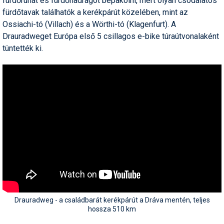
fürdőruhát és fürdőnadrágot bepakolni, mert olyan csodálatos
fürdőtavak találhatók a kerékpárút közelében, mint az
Ossiachi-tó (Villach) és a Wörthi-tó (Klagenfurt). A
Drauradweget Európa első 5 csillagos e-bike túraútvonalaként
tüntették ki.
Drauradweg - a családbarát kerékpárút a Dráva mentén, teljes
hossza 510 km