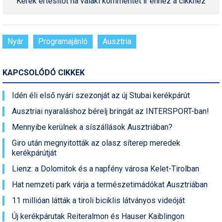
Kérek értesítőt ha valaki kommentet ír ehhez a cikkhez
Nyár
Programajánló
Ausztria
KAPCSOLÓDÓ CIKKEK
Idén éli első nyári szezonját az új Stubai kerékpárút
Ausztriai nyaraláshoz bérelj bringát az INTERSPORT-ban!
Mennyibe kerülnek a síszállások Ausztriában?
Giro után megnyitották az olasz síterep meredek
kerékpárútját
Lienz: a Dolomitok és a napfény városa Kelet-Tirolban
Hat nemzeti park várja a természetimádókat Ausztriában
11 millióan látták a tiroli biciklis látványos videóját
Új kerékpárutak Reiteralmon és Hauser Kaiblingon