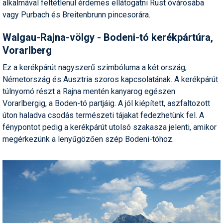
alkalmával feltétlenül érdemes ellátogatni Rust óvárosába
vagy Purbach és Breitenbrunn pincesorára.
Walgau-Rajna-völgy - Bodeni-tó kerékpártúra,
Vorarlberg
Ez a kerékpárút nagyszerű szimbóluma a két ország,
Németország és Ausztria szoros kapcsolatának. A kerékpárút
túlnyomó részt a Rajna mentén kanyarog egészen
Vorarlbergig, a Boden-tó partjáig. A jól kiépített, aszfaltozott
úton haladva csodás természeti tájakat fedezhetünk fel. A
fénypontot pedig a kerékpárút utolsó szakasza jelenti, amikor
megérkezünk a lenyűgözően szép Bodeni-tóhoz.