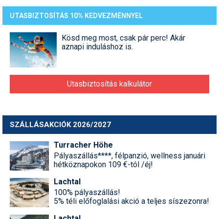
UTASBIZTOSÍTÁS 10% KEDVEZMÉNNYEL
Kösd meg most, csak pár perc! Akár
aznapi induláshoz is.
Utasbiztosítás kalkulátor
SZÁLLÁSAKCIÓK 2026/2027
Turracher Höhe
Pályaszállás****, félpanzió, wellness januári
hétköznapokon 109 €-tól /éj!
Lachtal
100% pályaszállás!
5% téli előfoglalási akció a teljes síszezonra!
Lachtal