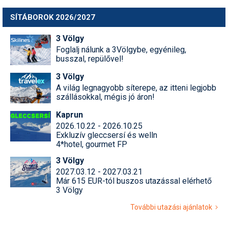
SÍTÁBOROK 2026/2027
3 Völgy
Foglalj nálunk a 3Völgybe, egyénileg,
busszal, repülővel!
3 Völgy
A világ legnagyobb síterepe, az itteni legjobb
szállásokkal, mégis jó áron!
Kaprun
2026.10.22 - 2026.10.25
Exkluzív gleccsersí és welln
4*hotel, gourmet FP
3 Völgy
2027.03.12 - 2027.03.21
Már 615 EUR-tól buszos utazással elérhető
3 Völgy
További utazási ajánlatok