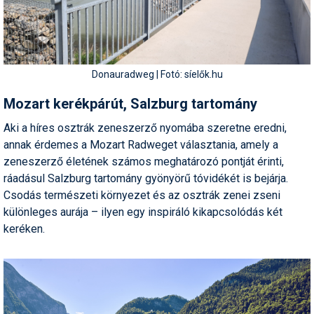
Síruházat
Síszerviz
Sítechnika
Donauradweg | Fotó: síelők.hu
Síugrás
Mozart kerékpárút, Salzburg tartomány
Snowboard
Aki a híres osztrák zeneszerző nyomába szeretne eredni,
Snowboardfelszerelés
annak érdemes a Mozart Radweget választania, amely a
zeneszerző életének számos meghatározó pontját érinti,
Sportorvos
ráadásul Salzburg tartomány gyönyörű tóvidékét is bejárja.
Csodás természeti környezet és az osztrák zenei zseni
Szakértők
különleges aurája – ilyen egy inspiráló kikapcsolódás két
Szánkó
keréken.
Szótárak
Telemark
Téli sportok