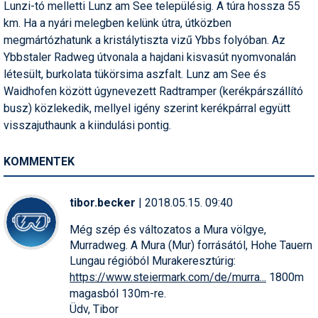
Lunzi-tó melletti Lunz am See településig. A túra hossza 55
km. Ha a nyári melegben kelünk útra, útközben
megmártózhatunk a kristálytiszta vizű Ybbs folyóban. Az
Ybbstaler Radweg útvonala a hajdani kisvasút nyomvonalán
létesült, burkolata tükörsima aszfalt. Lunz am See és
Waidhofen között úgynevezett Radtramper (kerékpárszállító
busz) közlekedik, mellyel igény szerint kerékpárral együtt
visszajuthaunk a kiindulási pontig.
KOMMENTEK
tibor.becker
| 2018.05.15. 09:40
Még szép és változatos a Mura völgye,
Murradweg. A Mura (Mur) forrásától, Hohe Tauern
Lungau régióból Murakeresztúrig:
https://www.steiermark.com/de/murra
...
1800m
magasból 130m-re.
Üdv, Tibor