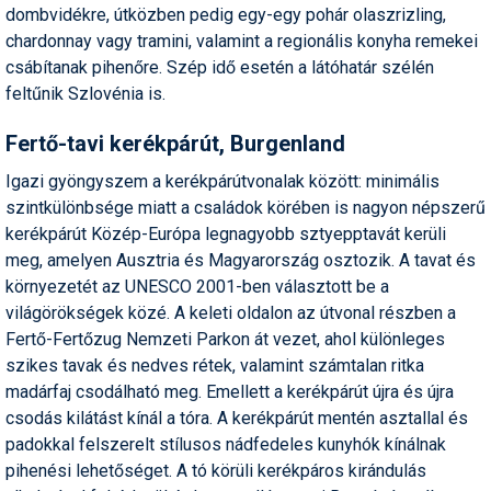
dombvidékre, útközben pedig egy-egy pohár olaszrizling,
chardonnay vagy tramini, valamint a regionális konyha remekei
csábítanak pihenőre. Szép idő esetén a látóhatár szélén
feltűnik Szlovénia is.
Fertő-tavi kerékpárút, Burgenland
Igazi gyöngyszem a kerékpárútvonalak között: minimális
szintkülönbsége miatt a családok körében is nagyon népszerű
kerékpárút Közép-Európa legnagyobb sztyepptavát kerüli
meg, amelyen Ausztria és Magyarország osztozik. A tavat és
környezetét az UNESCO 2001-ben választott be a
világörökségek közé. A keleti oldalon az útvonal részben a
Fertő-Fertőzug Nemzeti Parkon át vezet, ahol különleges
szikes tavak és nedves rétek, valamint számtalan ritka
madárfaj csodálható meg. Emellett a kerékpárút újra és újra
csodás kilátást kínál a tóra. A kerékpárút mentén asztallal és
padokkal felszerelt stílusos nádfedeles kunyhók kínálnak
pihenési lehetőséget. A tó körüli kerékpáros kirándulás