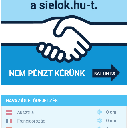
HAVAZÁS ELŐREJELZÉS
0 cm
Ausztria
0 cm
Franciaország