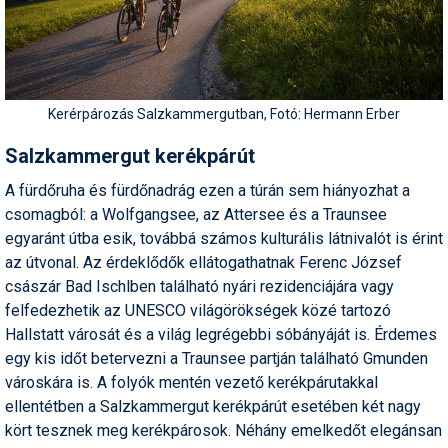
Kerérpározás Salzkammergutban, Fotó: Hermann Erber
Salzkammergut kerékpárút
A fürdőruha és fürdőnadrág ezen a túrán sem hiányozhat a
csomagból: a Wolfgangsee, az Attersee és a Traunsee
egyaránt útba esik, továbbá számos kulturális látnivalót is érint
az útvonal. Az érdeklődők ellátogathatnak Ferenc József
császár Bad Ischlben található nyári rezidenciájára vagy
felfedezhetik az UNESCO világörökségek közé tartozó
Hallstatt városát és a világ legrégebbi sóbányáját is. Érdemes
egy kis időt betervezni a Traunsee partján található Gmunden
városkára is. A folyók mentén vezető kerékpárutakkal
ellentétben a Salzkammergut kerékpárút esetében két nagy
kört tesznek meg kerékpárosok. Néhány emelkedőt elegánsan