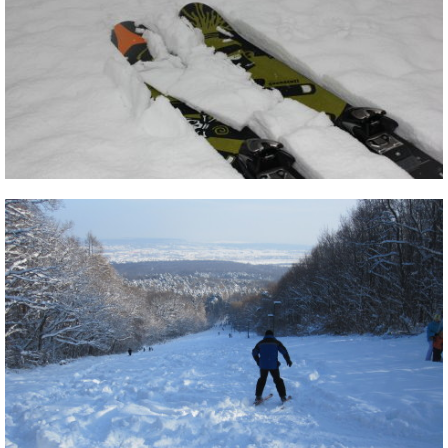
Humor
Az országhatár mentén halad egy gondosan kezelt sífutópálya
Hütte
/ nordic walking útvonal. Részletes leírás itt:
Vasfüggöny
sífutópálya
Ingatlan
Interjúk
Játékok
Kerékpár
Korcsolya
Könyvajánló
Magazinok
Munkavállalás
Olvasnivaló