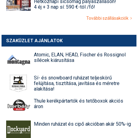
Hétköznapi sícsomag pályaszálláson!
4 éj + 3 nap sí: 590 €-tól /fő!
További szállásakciók
SZAKÜZLET AJÁNLATOK
Atomic, ELAN, HEAD, Fischer és Rossignol
sílécek kiárusítása
Sí- és snowboard ruházat teljeskörű
felújítása, tisztítása, javítása és méretre
alakítása!
Thule kerékpártartók és tetőboxok akciós
áron
Minden ruházat és cipő akcióban akár 50%-ig