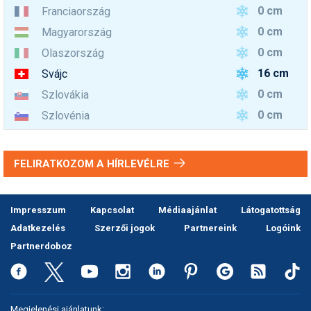
0 cm
Franciaország
0 cm
Magyarország
0 cm
Olaszország
16 cm
Svájc
0 cm
Szlovákia
0 cm
Szlovénia
FELIRATKOZOM A HÍRLEVÉLRE
Impresszum
Kapcsolat
Médiaajánlat
Látogatottság
Adatkezelés
Szerzői jogok
Partnereink
Logóink
Partnerdoboz
Megjelenési ajánlatunk: