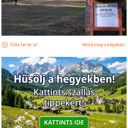
Tölts fel te is!
Nézd meg a képeket