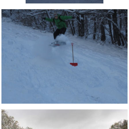
Síruházat
Síszerviz
Sítechnika
Síugrás
Snowboard
Snowboardfelszerelés
Sportorvos
Szakértők
Szánkó
Szótárak
Telemark
Téli sportok