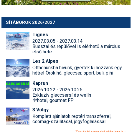
SÍTÁBOROK 2026/2027
Tignes
2027.03.05 - 2027.03.14
Busszal és repülővel is elérhető a március
első hete
Les 2 Alpes
Otthonunkba hívunk, gyertek ki hozzánk egy
hétre! Örök hó, gleccser, sport, buli, pihi
Kaprun
2026.10.22 - 2026.10.25
Exkluzív gleccsersí és welln
4*hotel, gourmet FP
3 Völgy
Komplett ajánlatok reptéri transzferrel,
csomag-szállításal, jegyfoglalással.