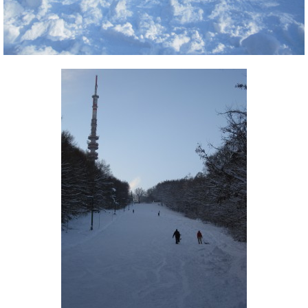
Pályázatok
Portálinfo
Rajzok
Síbérletárak
Síbörze
Sícipő
Sífelszerelés
Sífutás
Síléc
Símánia
Síoktatás