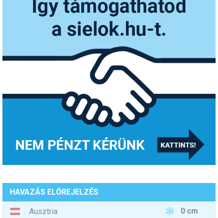
HAVAZÁS ELŐREJELZÉS
0 cm
Ausztria