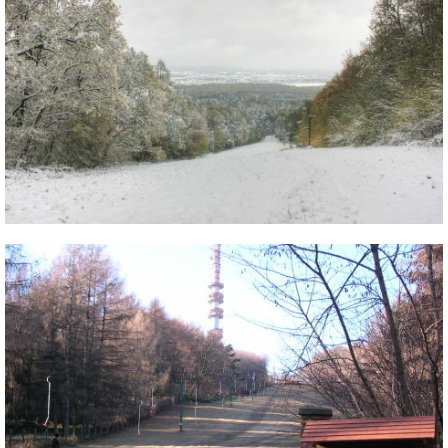
Termékajánló
Történelem
Túrasí
Utasbiztosítás
Utazási tippek
Védőfelszerelés
Wellness