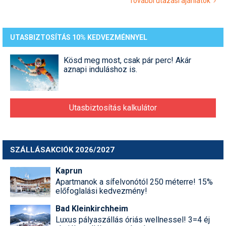
További utazási ajánlatok
UTASBIZTOSÍTÁS 10% KEDVEZMÉNNYEL
Kösd meg most, csak pár perc! Akár
aznapi induláshoz is.
Utasbiztosítás kalkulátor
SZÁLLÁSAKCIÓK 2026/2027
Kaprun
Apartmanok a sífelvonótól 250 méterre! 15%
előfoglalási kedvezmény!
Bad Kleinkirchheim
Luxus pályaszállás óriás wellnessel! 3=4 éj