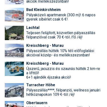
akciók mellékszezonban!
Bad Kleinkirchheim
Pályaközeli apartmanok (300 m)! 6 napos
gyerek síbérlet csak 6 €!
Lachtal
Teljesen felújított, közvetlen pályaszállás
félpanzióval csak 70 €-tól /fő /éj!
Kreischberg - Murau
Pályaszállás hütték 10% téli előfoglalási
akcióval közép- és mellékszezonban!
Kreischberg - Murau
Újszerű, jacuzzis és szaunás hütték 2 km-re
a lifttől!
6+1 ajándék éjszaka akció!
Turracher Höhe
Pályaszállás****, félpanzió, wellness januári
hétköznapokon 109 €-tól /éj!
Obertauern