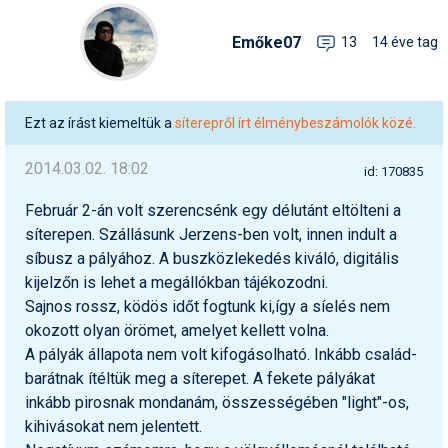
Snowboard
Az idei nyár újdonságai
Regisztráció
Belépés
Chopokon és a Magas-
Filmajánló
Snowboard
Videóajánlás
Válogatás
Pályaszállások
Nyári ajánlatok
Sítáborok oktatással
Cikkek a síoktatásról
Nagykereskedések
Autófelszerelés
Összes ország
Összes ország
Emőke07
13
14 éve tag
Tátrában
Egyéb téli sportok
Miért érdemes regisztrálni?
Freeride
Szánkó
Webkamerák
Utazási irodák
Snowboardoktatók
Sífutóüzletek
Korcsolya
Hóvihar: több méter friss
Versenyek, versenyzők
hó Chilében és
Freestyle
Telemark
Argentínában
Sífutásoktatók
Túrasíüzletek
Egyéb termékek
Ezt az írást kiemeltük a
síterepről írt élménybeszámolók közé.
Síelős filmek, videók,
tévéműsorok
Galéria
Túrasí
Kranjska Gora: végre
Akciók
Új termékek
2014.03.02. 18:02
átadták a négyüléses
id: 170835
Túrasí és Sífutás
felvonót
Hasznos tanácsok
⬇
Telepítsd alkalmazásként a sielok.hu-t
Termékkereső
Február 2-án volt szerencsénk egy délutánt eltölteni a
Síelést kiegészítő sportok:
Kreischberg: kezdődhet az
Havazin
síterepen. Szállásunk Jerzens-ben volt, innen indult a
bringa, szörf, stb.
új Rosenkranz-lift építése
síbusz a pályához. A buszközlekedés kiváló, digitális
Hírek
Minden egyéb síeléshez
kijelzőn is lehet a megállókban tájékozodni.
Megnyitott a Riders Park
kapcsolódó téma
Donovalyban
Sajnos rossz, ködös időt fogtunk ki,így a síelés nem
Hírlevél
okozott olyan örömet, amelyet kellett volna.
A honlappal kapcsolatos
Hójelentés
kérdések és válaszok
A pályák állapota nem volt kifogásolható. Inkább család-
barátnak ítéltük meg a síterepet. A fekete pályákat
Hószán
Kötetlen beszélgetések
inkább pirosnak mondanám, összességében "light"-os,
kihivásokat nem jelentett.
Hótalp