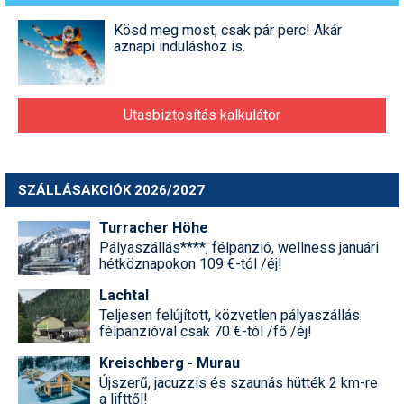
Síruházat
Kösd meg most, csak pár perc! Akár
Síszerviz
aznapi induláshoz is.
Sítechnika
Síugrás
Utasbiztosítás kalkulátor
Snowboard
Snowboardfelszerelés
SZÁLLÁSAKCIÓK 2026/2027
Sportorvos
Turracher Höhe
Pályaszállás****, félpanzió, wellness januári
Szakértők
hétköznapokon 109 €-tól /éj!
Szánkó
Lachtal
Teljesen felújított, közvetlen pályaszállás
Szótárak
félpanzióval csak 70 €-tól /fő /éj!
Kreischberg - Murau
Telemark
Újszerű, jacuzzis és szaunás hütték 2 km-re
a lifttől!
Téli sportok