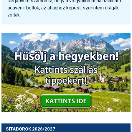
Negatívum számomra, hogy a völgyállomásnál található
Humor
souvenir boltok, az átlaghoz képest, szerintem drágák
voltak.
Hütte
Ingatlan
Interjúk
Játékok
Kerékpár
Korcsolya
Könyvajánló
Magazinok
Munkavállalás
Olvasnivaló
SÍTÁBOROK 2026/2027