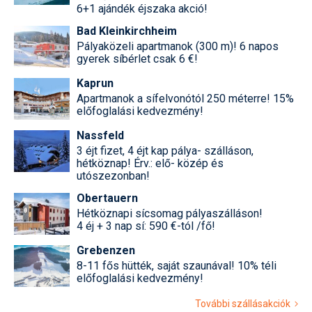
6+1 ajándék éjszaka akció!
Termékajánló
Bad Kleinkirchheim
Pályaközeli apartmanok (300 m)! 6 napos
Történelem
gyerek síbérlet csak 6 €!
Túrasí
Kaprun
Apartmanok a sífelvonótól 250 méterre! 15%
Utasbiztosítás
előfoglalási kedvezmény!
Nassfeld
Utazási tippek
3 éjt fizet, 4 éjt kap pálya- szálláson,
hétköznap! Érv.: elő- közép és
Védőfelszerelés
utószezonban!
Wellness
Obertauern
Hétköznapi sícsomag pályaszálláson!
4 éj + 3 nap sí: 590 €-tól /fő!
Grebenzen
8-11 fős hütték, saját szaunával! 10% téli
előfoglalási kedvezmény!
További szállásakciók