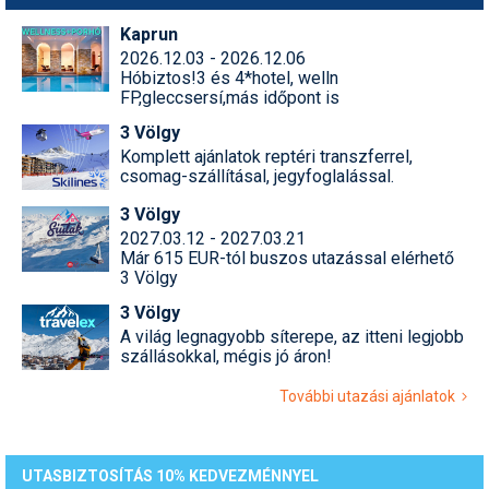
Pályázatok
Kaprun
Portálinfo
2026.12.03 - 2026.12.06
Hóbiztos!3 és 4*hotel, welln
FP,gleccsersí,más időpont is
Rajzok
3 Völgy
Síbérletárak
Komplett ajánlatok reptéri transzferrel,
csomag-szállításal, jegyfoglalással.
Síbörze
3 Völgy
Sícipő
2027.03.12 - 2027.03.21
Már 615 EUR-tól buszos utazással elérhető
Sífelszerelés
3 Völgy
3 Völgy
Sífutás
A világ legnagyobb síterepe, az itteni legjobb
szállásokkal, mégis jó áron!
Síléc
További utazási ajánlatok
Símánia
Síoktatás
UTASBIZTOSÍTÁS 10% KEDVEZMÉNNYEL