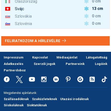
0 cm
Olaszország
13 cm
Svájc
0 cm
Szlovákia
0 cm
Szlovénia
FELIRATKOZOM A HÍRLEVÉLRE
Impresszum
Kapcsolat
Médiaajánlat
Látogatottság
Adatkezelés
Szerzői jogok
Partnereink
Logóink
Partnerdoboz
Megjelenési ajánlatunk:
Szállásadóknak
Szaküzleteknek
Utazási irodáknak
Síiskoláknak
Síoktatóknak