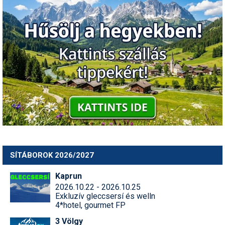
Humor
Hütte
Ingatlan
Interjúk
Játékok
Kerékpár
Korcsolya
Könyvajánló
SÍTÁBOROK 2026/2027
Magazinok
Kaprun
2026.10.22 - 2026.10.25
Munkavállalás
Exkluzív gleccsersí és welln
4*hotel, gourmet FP
Olvasnivaló
3 Völgy