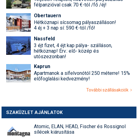
félpanzióval csak 70 €-tól /fő /éj!
Termékajánló
Obertauern
Hétköznapi sícsomag pályaszálláson!
Történelem
4 éj + 3 nap sí: 590 €-tól /fő!
Túrasí
Nassfeld
3 éjt fizet, 4 éjt kap pálya- szálláson,
Utasbiztosítás
hétköznap! Érv.: elő- közép és
utószezonban!
Utazási tippek
Kaprun
Védőfelszerelés
Apartmanok a sífelvonótól 250 méterre! 15%
előfoglalási kedvezmény!
Wellness
További szállásakciók
SZAKÜZLET AJÁNLATOK
Atomic, ELAN, HEAD, Fischer és Rossignol
sílécek kiárusítása