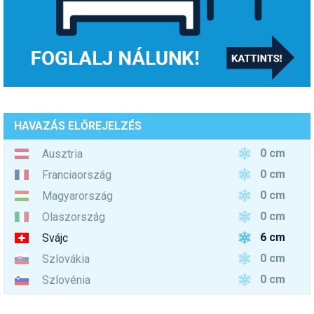
HAVAZÁS ELŐREJELZÉS
0 cm
Ausztria
0 cm
Franciaország
0 cm
Magyarország
0 cm
Olaszország
6 cm
Svájc
0 cm
Szlovákia
0 cm
Szlovénia