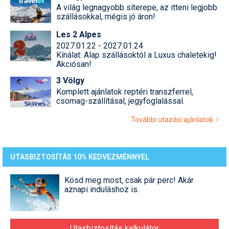
Pályázatok
A világ legnagyobb síterepe, az itteni legjobb
szállásokkal, mégis jó áron!
Portálinfo
Les 2 Alpes
2027.01.22 - 2027.01.24
Rajzok
Kínálat: Alap szállásoktól a Luxus chaletekig!
Akciósan!
Síbérletárak
3 Völgy
Síbörze
Komplett ajánlatok reptéri transzferrel,
csomag-szállításal, jegyfoglalással.
Sícipő
További utazási ajánlatok
Sífelszerelés
Sífutás
UTASBIZTOSÍTÁS 10% KEDVEZMÉNNYEL
Síléc
Kösd meg most, csak pár perc! Akár
aznapi induláshoz is.
Símánia
Síoktatás
Utasbiztosítás kalkulátor