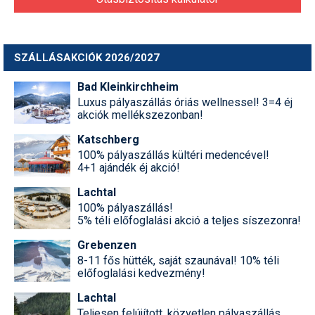
Síruházat
Síszerviz
SZÁLLÁSAKCIÓK 2026/2027
Sítechnika
Bad Kleinkirchheim
Síugrás
Luxus pályaszállás óriás wellnessel! 3=4 éj
akciók mellékszezonban!
Snowboard
Katschberg
Snowboardfelszerelés
100% pályaszállás kültéri medencével!
4+1 ajándék éj akció!
Sportorvos
Lachtal
Szakértők
100% pályaszállás!
5% téli előfoglalási akció a teljes síszezonra!
Szánkó
Grebenzen
Szótárak
8-11 fős hütték, saját szaunával! 10% téli
előfoglalási kedvezmény!
Telemark
Lachtal
Téli sportok
Teljesen felújított, közvetlen pályaszállás