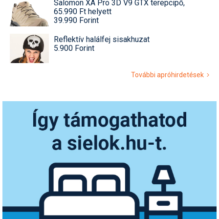
Salomon XA Pro 3D V9 GTX terepcipő,
65.990 Ft helyett
39.990 Forint
Reflektív halálfej sisakhuzat
5.900 Forint
További apróhirdetések