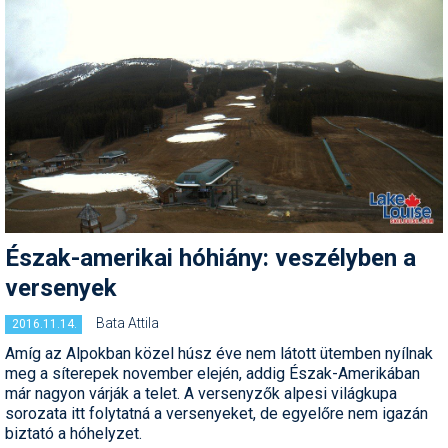
Észak-amerikai hóhiány: veszélyben a
versenyek
Bata Attila
2016.11.14.
Amíg az Alpokban közel húsz éve nem látott ütemben nyílnak
meg a síterepek november elején, addig Észak-Amerikában
már nagyon várják a telet. A versenyzők alpesi világkupa
sorozata itt folytatná a versenyeket, de egyelőre nem igazán
biztató a hóhelyzet.