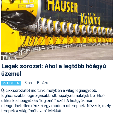
Legek sorozat: Ahol a legtöbb hóágyú
üzemel
Stánicz Balázs
2011.09.16.
Új cikksorozatot indítunk, melyben a világ legnagyobb,
leghosszabb, legmagasabb stb sípályáit mutatjuk be. Első
cikkünk a hóúgyúzás "legjeiről" szól. A hóágyúk már
elengedhetetlen részei egy modern síterepnek. Nézzük, mely
terepek a világ "műhavas" Mekkái.