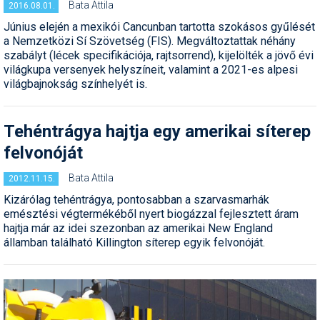
Bata Attila
2016.08.01.
Június elején a mexikói Cancunban tartotta szokásos gyűlését
a Nemzetközi Sí Szövetség (FIS). Megváltoztattak néhány
szabályt (lécek specifikációja, rajtsorrend), kijelölték a jövő évi
világkupa versenyek helyszíneit, valamint a 2021-es alpesi
világbajnokság színhelyét is.
Tehéntrágya hajtja egy amerikai síterep
felvonóját
Bata Attila
2012.11.15.
Kizárólag tehéntrágya, pontosabban a szarvasmarhák
emésztési végtermékéből nyert biogázzal fejlesztett áram
hajtja már az idei szezonban az amerikai New England
államban található Killington síterep egyik felvonóját.