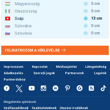
0 cm
Magyarország
0 cm
Olaszország
13 cm
Svájc
0 cm
Szlovákia
0 cm
Szlovénia
FELIRATKOZOM A HÍRLEVÉLRE
Impresszum
Kapcsolat
Médiaajánlat
Látogatottság
Adatkezelés
Szerzői jogok
Partnereink
Logóink
Partnerdoboz
Megjelenési ajánlatunk:
Szállásadóknak
Szaküzleteknek
Utazási irodáknak