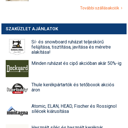
További szállásakciók
SZAKÜZLET AJÁNLATOK
Sí- és snowboard ruházat teljeskörű
felújítása, tisztítása, javítása és méretre
alakítása!
Minden ruházat és cipő akcióban akár 50%-ig
Thule kerékpártartók és tetőboxok akciós
áron
Atomic, ELAN, HEAD, Fischer és Rossignol
sílécek kiárusítása
Használt síléc és használt kerékpár