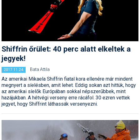
Síruházat
Síszerviz
Sítechnika
Síugrás
Shiffrin őrület: 40 perc alatt elkeltek a
Snowboard
jegyek!
Snowboardfelszerelés
Bata Attila
2017.11.24.
Sportorvos
Az amerikai Mikaela Shiffrin fiatal kora ellenére már mindent
megnyert a síelésben, amit lehet. Eddig sokan azt hittük, hogy
Szakértők
az amerikai síelők Európában sokkal népszerűbbek, mint
hazájukban. A hétvégi verseny erre rácáfol. 30 ezren vettek
Szánkó
jegyet, hogy Shiffrint láthassák versenyezni.
Szótárak
Telemark
Téli sportok