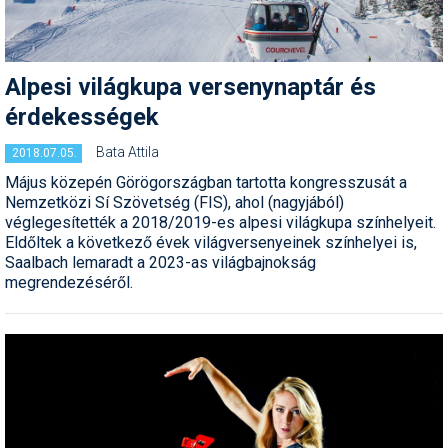
Pályázatok
Portálinfo
Alpesi világkupa versenynaptár és
Rajzok
érdekességek
Síbérletárak
Bata Attila
2018.07.05.
Síbörze
Május közepén Görögországban tartotta kongresszusát a
Nemzetközi Sí Szövetség (FIS), ahol (nagyjából)
Sícipő
véglegesítették a 2018/2019-es alpesi világkupa színhelyeit.
Eldőltek a következő évek világversenyeinek színhelyei is,
Sífelszerelés
Saalbach lemaradt a 2023-as világbajnokság
megrendezéséről.
Sífutás
Síléc
Símánia
Síoktatás