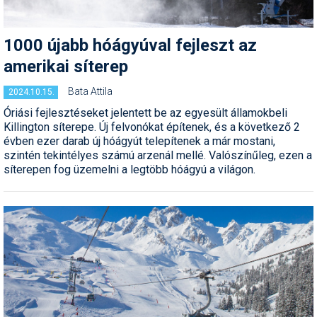
Humor
1000 újabb hóágyúval fejleszt az
Hütte
amerikai síterep
Ingatlan
Bata Attila
2024.10.15.
Interjúk
Óriási fejlesztéseket jelentett be az egyesült államokbeli
Killington síterepe. Új felvonókat építenek, és a következő 2
Játékok
évben ezer darab új hóágyút telepítenek a már mostani,
szintén tekintélyes számú arzenál mellé. Valószínűleg, ezen a
Kerékpár
síterepen fog üzemelni a legtöbb hóágyú a világon.
Korcsolya
Könyvajánló
Magazinok
Munkavállalás
Olvasnivaló