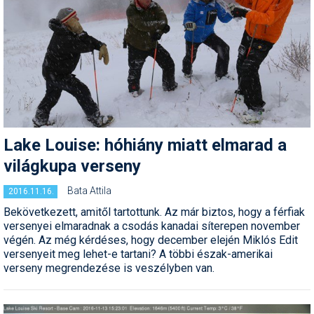
Termékajánló
Történelem
Túrasí
Utasbiztosítás
Utazási tippek
Lake Louise: hóhiány miatt elmarad a
világkupa verseny
Védőfelszerelés
Bata Attila
2016.11.16.
Wellness
Bekövetkezett, amitől tartottunk. Az már biztos, hogy a férfiak
versenyei elmaradnak a csodás kanadai síterepen november
végén. Az még kérdéses, hogy december elején Miklós Edit
versenyeit meg lehet-e tartani? A többi észak-amerikai
verseny megrendezése is veszélyben van.