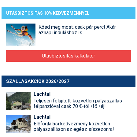
UTASBIZTOSÍTÁS 10% KEDVEZMÉNNYEL
Kösd meg most, csak pár perc! Akár
aznapi induláshoz is.
Utasbiztosítás kalkulátor
SZÁLLÁSAKCIÓK 2026/2027
Lachtal
Teljesen felújított, közvetlen pályaszállás
félpanzióval csak 70 €-tól /fő /éj!
Lachtal
Előfoglalási kedvezmény közvetlen
pályaszálláson az egész síszezonra!