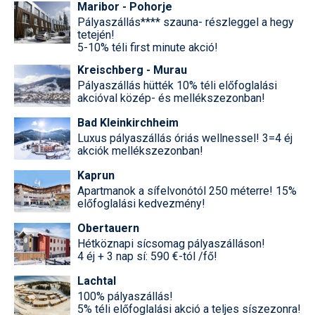
Maribor - Pohorje
Pályaszállás**** szauna- részleggel a hegy
tetején!
5-10% téli first minute akció!
Kreischberg - Murau
Pályaszállás hütték 10% téli előfoglalási
akcióval közép- és mellékszezonban!
Bad Kleinkirchheim
Luxus pályaszállás óriás wellnessel! 3=4 éj
akciók mellékszezonban!
Kaprun
Apartmanok a sífelvonótól 250 méterre! 15%
előfoglalási kedvezmény!
Obertauern
Hétköznapi sícsomag pályaszálláson!
4 éj + 3 nap sí: 590 €-tól /fő!
Lachtal
100% pályaszállás!
5% téli előfoglalási akció a teljes síszezonra!