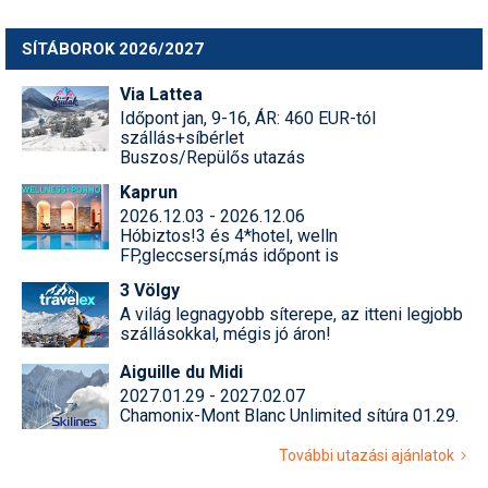
SÍTÁBOROK 2026/2027
Via Lattea
Időpont jan, 9-16, ÁR: 460 EUR-tól
szállás+síbérlet
Buszos/Repülős utazás
Kaprun
2026.12.03 - 2026.12.06
Hóbiztos!3 és 4*hotel, welln
FP,gleccsersí,más időpont is
3 Völgy
A világ legnagyobb síterepe, az itteni legjobb
szállásokkal, mégis jó áron!
Aiguille du Midi
2027.01.29 - 2027.02.07
Chamonix-Mont Blanc Unlimited sítúra 01.29.
További utazási ajánlatok