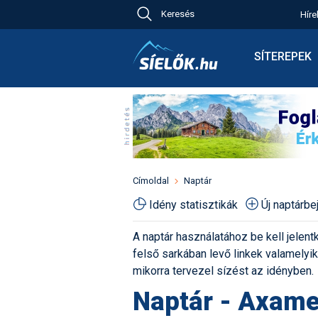
Keresés
Híre
Ch
Bú
SÍTEREPEK
Pr
Síterepkeres
Új
Élménybesz
Ny
Síbérletárak
A
Terepcsopor
Hó
Toplista
Kr
Időjárás előr
Címoldal
Naptár
Kr
Havazás előr
Idény statisztikák
Új naptárb
M
Webkamerák
A naptár használatához be kell jelentk
Fotók
felső sarkában levő linkek valamelyiké
Pályaszállás
mikorra tervezel sízést az idényben.
Naptár - Axame