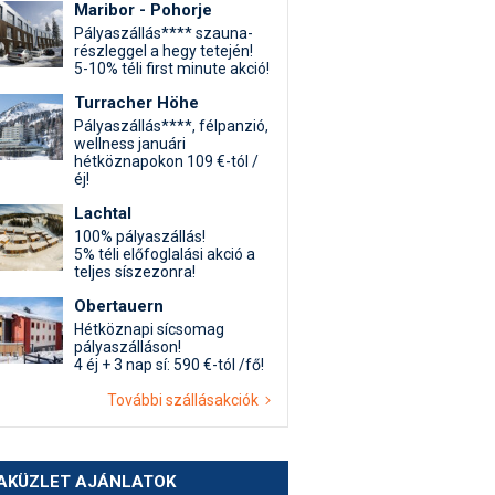
Maribor - Pohorje
Pályaszállás**** szauna-
részleggel a hegy tetején!
5-10% téli first minute akció!
Turracher Höhe
Pályaszállás****, félpanzió,
wellness januári
hétköznapokon 109 €-tól /
éj!
Lachtal
100% pályaszállás!
5% téli előfoglalási akció a
teljes síszezonra!
Obertauern
Hétköznapi sícsomag
pályaszálláson!
4 éj + 3 nap sí: 590 €-tól /fő!
További szállásakciók
AKÜZLET AJÁNLATOK