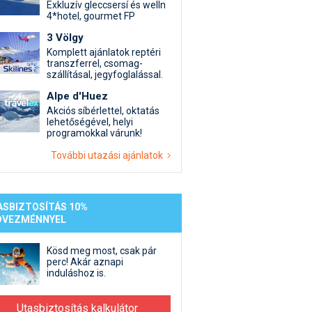
st kiegészítő sportok: bringa, szörf, stb.
Akciók
Új termékek
Exkluzív gleccsersí és welln
4*hotel, gourmet FP
en egyéb síeléshez kapcsolódó téma
Termékkereső
3 Völgy
nlappal kapcsolatos kérdések és válaszok
Komplett ajánlatok reptéri
tlen beszélgetések
transzferrel, csomag-
szállításal, jegyfoglalással.
Alpe d'Huez
Akciós síbérlettel, oktatás
lehetőségével, helyi
programokkal várunk!
További utazási ajánlatok
ASBIZTOSÍTÁS 10%
DVEZMÉNNYEL
Kösd meg most, csak pár
perc! Akár aznapi
induláshoz is.
Utasbiztosítás kalkulátor