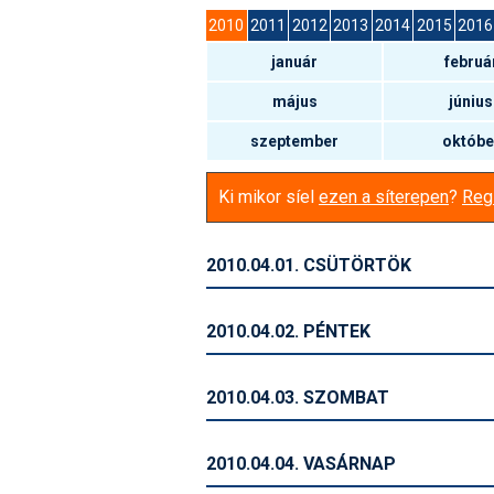
2010
2011
2012
2013
2014
2015
2016
január
februá
május
június
szeptember
októbe
Ki mikor síel
ezen a síterepen
?
Regi
2010.04.01. CSÜTÖRTÖK
2010.04.02. PÉNTEK
2010.04.03. SZOMBAT
2010.04.04. VASÁRNAP