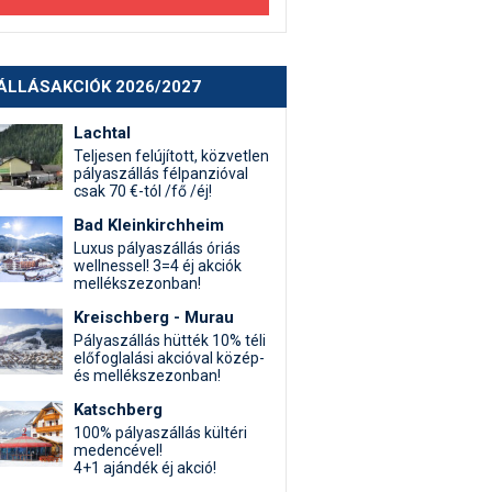
ÁLLÁSAKCIÓK 2026/2027
Lachtal
Teljesen felújított, közvetlen
pályaszállás félpanzióval
csak 70 €-tól /fő /éj!
Bad Kleinkirchheim
Luxus pályaszállás óriás
wellnessel! 3=4 éj akciók
mellékszezonban!
Kreischberg - Murau
Pályaszállás hütték 10% téli
előfoglalási akcióval közép-
és mellékszezonban!
Katschberg
100% pályaszállás kültéri
medencével!
4+1 ajándék éj akció!