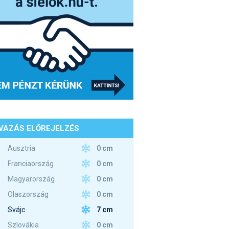
VAZÁS ELŐREJELZÉS
0 cm
Ausztria
0 cm
Franciaország
0 cm
Magyarország
0 cm
Olaszország
7 cm
Svájc
0 cm
Szlovákia