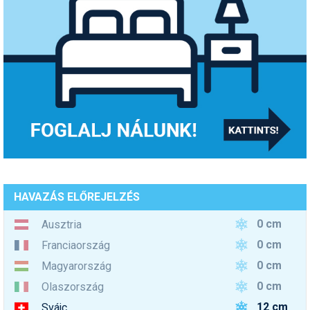
HAVAZÁS ELŐREJELZÉS
0 cm
Ausztria
0 cm
Franciaország
0 cm
Magyarország
0 cm
Olaszország
12 cm
Svájc