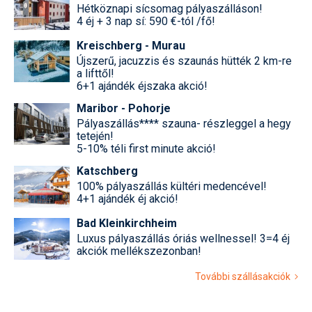
Hétköznapi sícsomag pályaszálláson!
4 éj + 3 nap sí: 590 €-tól /fő!
Kreischberg - Murau
Újszerű, jacuzzis és szaunás hütték 2 km-re
a lifttől!
6+1 ajándék éjszaka akció!
Maribor - Pohorje
Pályaszállás**** szauna- részleggel a hegy
tetején!
5-10% téli first minute akció!
Katschberg
100% pályaszállás kültéri medencével!
4+1 ajándék éj akció!
Bad Kleinkirchheim
Luxus pályaszállás óriás wellnessel! 3=4 éj
akciók mellékszezonban!
További szállásakciók