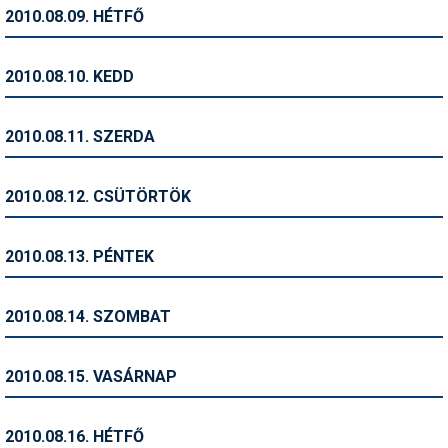
Pályázatok
2010.08.09. HÉTFŐ
Portálinfo
2010.08.10. KEDD
Rajzok
Síbérletárak
2010.08.11. SZERDA
Síbörze
2010.08.12. CSÜTÖRTÖK
Sícipő
Sífelszerelés
2010.08.13. PÉNTEK
Sífutás
2010.08.14. SZOMBAT
Síléc
Símánia
2010.08.15. VASÁRNAP
Síoktatás
2010.08.16. HÉTFŐ