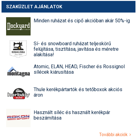
SZAKÜZLET AJÁNLATOK
Minden ruházat és cipő akcióban akár 50%-ig
Sí- és snowboard ruházat teljeskörű
felújítása, tisztítása, javítása és méretre
alakítása!
Atomic, ELAN, HEAD, Fischer és Rossignol
sílécek kiárusítása
Thule kerékpártartók és tetőboxok akciós
áron
Használt síléc és használt kerékpár
beszámítása
További akciók