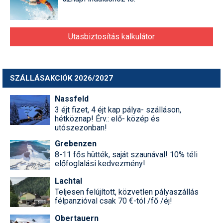
Utasbiztosítás kalkulátor
SZÁLLÁSAKCIÓK 2026/2027
Nassfeld
3 éjt fizet, 4 éjt kap pálya- szálláson,
hétköznap! Érv.: elő- közép és
utószezonban!
Grebenzen
8-11 fős hütték, saját szaunával! 10% téli
előfoglalási kedvezmény!
Lachtal
Teljesen felújított, közvetlen pályaszállás
félpanzióval csak 70 €-tól /fő /éj!
Obertauern