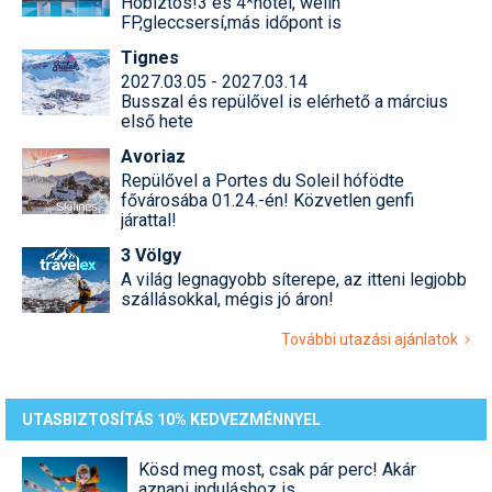
Hóbiztos!3 és 4*hotel, welln
FP,gleccsersí,más időpont is
Tignes
2027.03.05 - 2027.03.14
Busszal és repülővel is elérhető a március
első hete
Avoriaz
Repülővel a Portes du Soleil hófödte
fővárosába 01.24.-én! Közvetlen genfi
járattal!
3 Völgy
A világ legnagyobb síterepe, az itteni legjobb
szállásokkal, mégis jó áron!
További utazási ajánlatok
UTASBIZTOSÍTÁS 10% KEDVEZMÉNNYEL
Kösd meg most, csak pár perc! Akár
aznapi induláshoz is.