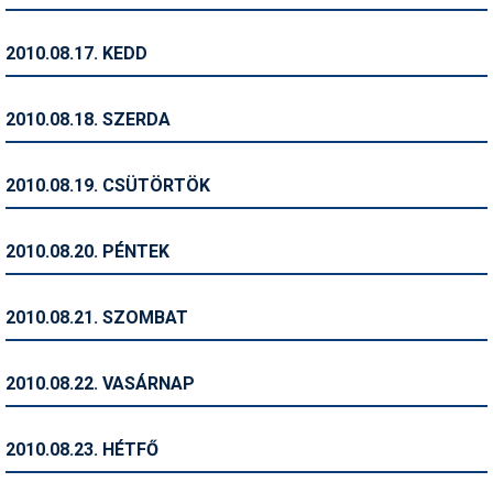
Síruházat
Síszerviz
2010.08.17. KEDD
Sítechnika
2010.08.18. SZERDA
Síugrás
Snowboard
2010.08.19. CSÜTÖRTÖK
Snowboardfelszerelés
2010.08.20. PÉNTEK
Sportorvos
Szakértők
2010.08.21. SZOMBAT
Szánkó
2010.08.22. VASÁRNAP
Szótárak
Telemark
2010.08.23. HÉTFŐ
Téli sportok