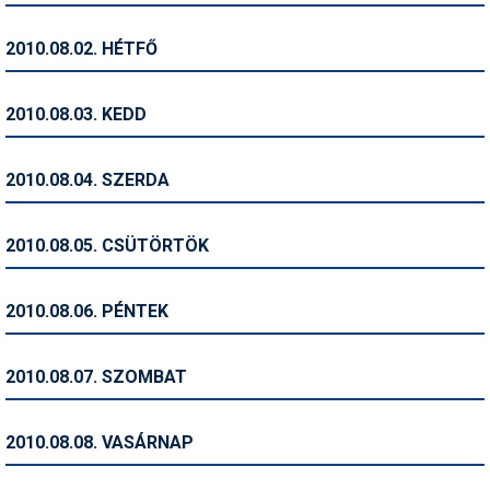
Humor
2010.08.02. HÉTFŐ
Hütte
Ingatlan
2010.08.03. KEDD
Interjúk
2010.08.04. SZERDA
Játékok
Kerékpár
2010.08.05. CSÜTÖRTÖK
Korcsolya
2010.08.06. PÉNTEK
Könyvajánló
Magazinok
2010.08.07. SZOMBAT
Munkavállalás
2010.08.08. VASÁRNAP
Olvasnivaló