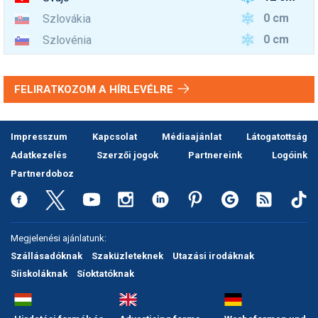
0 cm
Szlovákia
0 cm
Szlovénia
FELIRATKOZOM A HÍRLEVÉLRE
Impresszum
Kapcsolat
Médiaajánlat
Látogatottság
Adatkezelés
Szerzői jogok
Partnereink
Logóink
Partnerdoboz
Megjelenési ajánlatunk:
Szállásadóknak
Szaküzleteknek
Utazási irodáknak
Síiskoláknak
Síoktatóknak