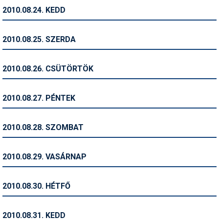
2010.08.24. KEDD
Termékajánló
Történelem
2010.08.25. SZERDA
Túrasí
2010.08.26. CSÜTÖRTÖK
Utasbiztosítás
Utazási tippek
2010.08.27. PÉNTEK
Védőfelszerelés
2010.08.28. SZOMBAT
Wellness
2010.08.29. VASÁRNAP
2010.08.30. HÉTFŐ
2010.08.31. KEDD