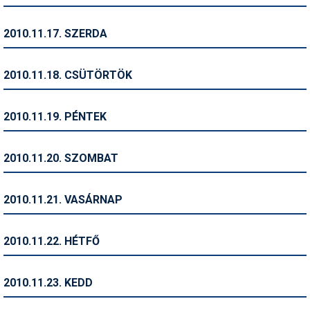
Síruházat
Síszerviz
2010.11.17. SZERDA
Sítechnika
2010.11.18. CSÜTÖRTÖK
Síugrás
Snowboard
2010.11.19. PÉNTEK
Snowboardfelszerelés
2010.11.20. SZOMBAT
Sportorvos
Szakértők
2010.11.21. VASÁRNAP
Szánkó
2010.11.22. HÉTFŐ
Szótárak
Telemark
2010.11.23. KEDD
Téli sportok