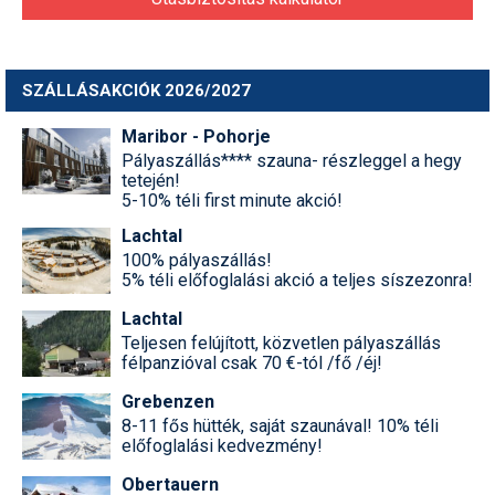
SZÁLLÁSAKCIÓK 2026/2027
Maribor - Pohorje
Pályaszállás**** szauna- részleggel a hegy
tetején!
5-10% téli first minute akció!
Lachtal
100% pályaszállás!
5% téli előfoglalási akció a teljes síszezonra!
Lachtal
Teljesen felújított, közvetlen pályaszállás
félpanzióval csak 70 €-tól /fő /éj!
Grebenzen
8-11 fős hütték, saját szaunával! 10% téli
előfoglalási kedvezmény!
Obertauern