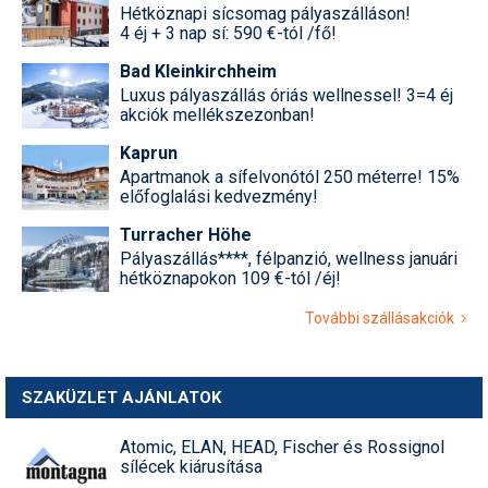
Hétköznapi sícsomag pályaszálláson!
4 éj + 3 nap sí: 590 €-tól /fő!
Bad Kleinkirchheim
Luxus pályaszállás óriás wellnessel! 3=4 éj
akciók mellékszezonban!
Kaprun
Apartmanok a sífelvonótól 250 méterre! 15%
előfoglalási kedvezmény!
Turracher Höhe
Pályaszállás****, félpanzió, wellness januári
hétköznapokon 109 €-tól /éj!
További szállásakciók
SZAKÜZLET AJÁNLATOK
Atomic, ELAN, HEAD, Fischer és Rossignol
sílécek kiárusítása