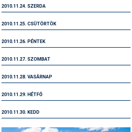
2010.11.24. SZERDA
Termékajánló
Történelem
2010.11.25. CSÜTÖRTÖK
Túrasí
2010.11.26. PÉNTEK
Utasbiztosítás
Utazási tippek
2010.11.27. SZOMBAT
Védőfelszerelés
2010.11.28. VASÁRNAP
Wellness
2010.11.29. HÉTFŐ
2010.11.30. KEDD