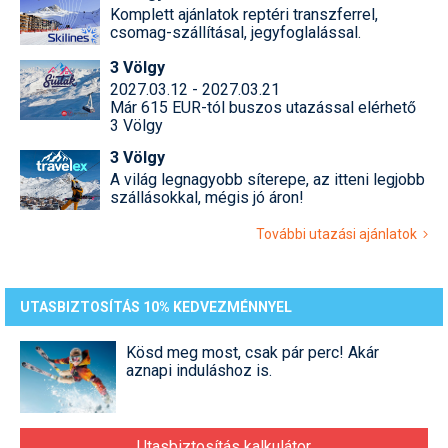
Komplett ajánlatok reptéri transzferrel,
csomag-szállításal, jegyfoglalással.
3 Völgy
2027.03.12 - 2027.03.21
Már 615 EUR-tól buszos utazással elérhető
3 Völgy
3 Völgy
A világ legnagyobb síterepe, az itteni legjobb
szállásokkal, mégis jó áron!
További utazási ajánlatok
UTASBIZTOSÍTÁS 10% KEDVEZMÉNNYEL
Kösd meg most, csak pár perc! Akár
aznapi induláshoz is.
Utasbiztosítás kalkulátor