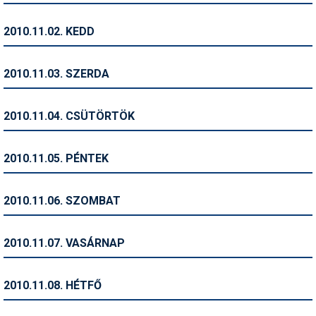
Humor
2010.11.02. KEDD
Hütte
Ingatlan
2010.11.03. SZERDA
Interjúk
2010.11.04. CSÜTÖRTÖK
Játékok
Kerékpár
2010.11.05. PÉNTEK
Korcsolya
2010.11.06. SZOMBAT
Könyvajánló
Magazinok
2010.11.07. VASÁRNAP
Munkavállalás
2010.11.08. HÉTFŐ
Olvasnivaló