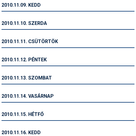
Pályázatok
2010.11.09. KEDD
Portálinfo
2010.11.10. SZERDA
Rajzok
Síbérletárak
2010.11.11. CSÜTÖRTÖK
Síbörze
2010.11.12. PÉNTEK
Sícipő
Sífelszerelés
2010.11.13. SZOMBAT
Sífutás
2010.11.14. VASÁRNAP
Síléc
Símánia
2010.11.15. HÉTFŐ
Síoktatás
2010.11.16. KEDD