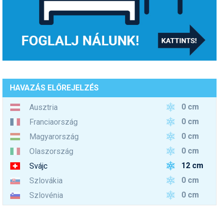
HAVAZÁS ELŐREJELZÉS
0 cm
Ausztria
0 cm
Franciaország
0 cm
Magyarország
0 cm
Olaszország
12 cm
Svájc
0 cm
Szlovákia
0 cm
Szlovénia