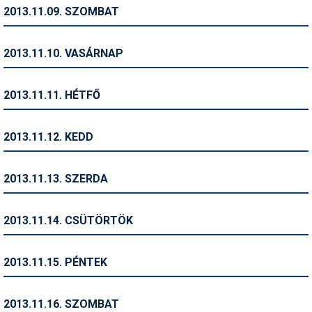
Pályázatok
2013.11.09. SZOMBAT
Portálinfo
2013.11.10. VASÁRNAP
Rajzok
Síbérletárak
2013.11.11. HÉTFŐ
Síbörze
2013.11.12. KEDD
Sícipő
Sífelszerelés
2013.11.13. SZERDA
Sífutás
2013.11.14. CSÜTÖRTÖK
Síléc
Símánia
2013.11.15. PÉNTEK
Síoktatás
2013.11.16. SZOMBAT