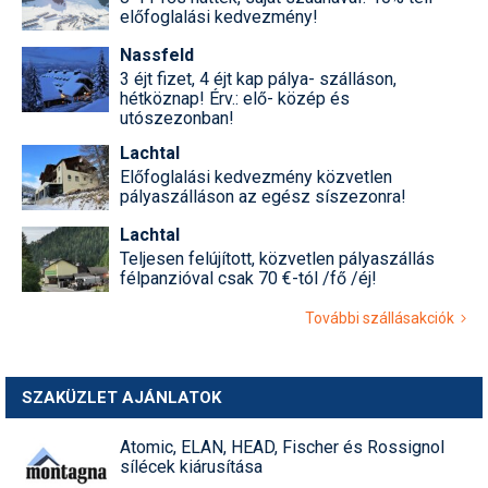
előfoglalási kedvezmény!
Nassfeld
3 éjt fizet, 4 éjt kap pálya- szálláson,
hétköznap! Érv.: elő- közép és
utószezonban!
Lachtal
Előfoglalási kedvezmény közvetlen
pályaszálláson az egész síszezonra!
Lachtal
Teljesen felújított, közvetlen pályaszállás
félpanzióval csak 70 €-tól /fő /éj!
További szállásakciók
SZAKÜZLET AJÁNLATOK
Atomic, ELAN, HEAD, Fischer és Rossignol
sílécek kiárusítása