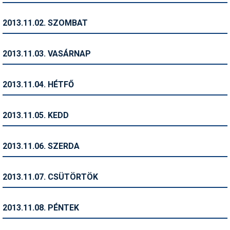
Humor
2013.11.02. SZOMBAT
Hütte
Ingatlan
2013.11.03. VASÁRNAP
Interjúk
2013.11.04. HÉTFŐ
Játékok
Kerékpár
2013.11.05. KEDD
Korcsolya
2013.11.06. SZERDA
Könyvajánló
Magazinok
2013.11.07. CSÜTÖRTÖK
Munkavállalás
2013.11.08. PÉNTEK
Olvasnivaló