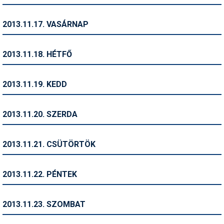
Síruházat
Síszerviz
2013.11.17. VASÁRNAP
Sítechnika
2013.11.18. HÉTFŐ
Síugrás
Snowboard
2013.11.19. KEDD
Snowboardfelszerelés
2013.11.20. SZERDA
Sportorvos
Szakértők
2013.11.21. CSÜTÖRTÖK
Szánkó
2013.11.22. PÉNTEK
Szótárak
Telemark
2013.11.23. SZOMBAT
Téli sportok