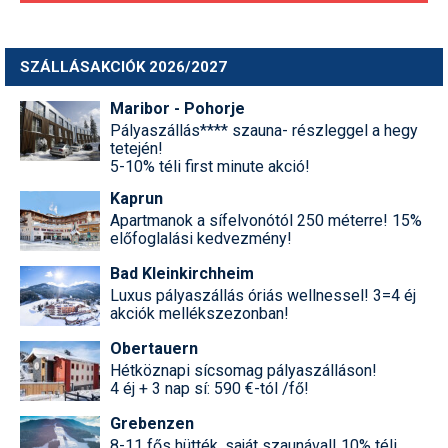
SZÁLLÁSAKCIÓK 2026/2027
Maribor - Pohorje
Pályaszállás**** szauna- részleggel a hegy
tetején!
5-10% téli first minute akció!
Kaprun
Apartmanok a sífelvonótól 250 méterre! 15%
előfoglalási kedvezmény!
Bad Kleinkirchheim
Luxus pályaszállás óriás wellnessel! 3=4 éj
akciók mellékszezonban!
Obertauern
Hétköznapi sícsomag pályaszálláson!
4 éj + 3 nap sí: 590 €-tól /fő!
Grebenzen
8-11 fős hütték, saját szaunával! 10% téli