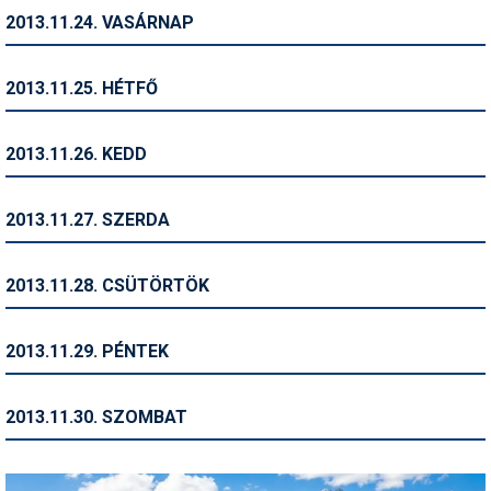
2013.11.24. VASÁRNAP
Termékajánló
Történelem
2013.11.25. HÉTFŐ
Túrasí
2013.11.26. KEDD
Utasbiztosítás
Utazási tippek
2013.11.27. SZERDA
Védőfelszerelés
2013.11.28. CSÜTÖRTÖK
Wellness
2013.11.29. PÉNTEK
2013.11.30. SZOMBAT