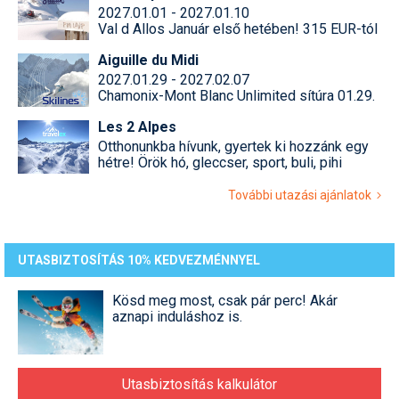
2027.01.01 - 2027.01.10
Val d Allos Január első hetében! 315 EUR-tól
Aiguille du Midi
2027.01.29 - 2027.02.07
Chamonix-Mont Blanc Unlimited sítúra 01.29.
Les 2 Alpes
Otthonunkba hívunk, gyertek ki hozzánk egy
hétre! Örök hó, gleccser, sport, buli, pihi
További utazási ajánlatok
UTASBIZTOSÍTÁS 10% KEDVEZMÉNNYEL
Kösd meg most, csak pár perc! Akár
aznapi induláshoz is.
Utasbiztosítás kalkulátor