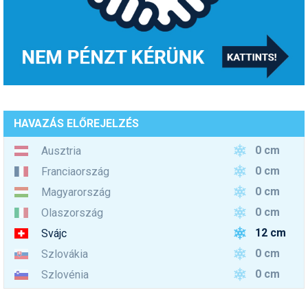
HAVAZÁS ELŐREJELZÉS
0 cm
Ausztria
0 cm
Franciaország
0 cm
Magyarország
0 cm
Olaszország
12 cm
Svájc
0 cm
Szlovákia
0 cm
Szlovénia