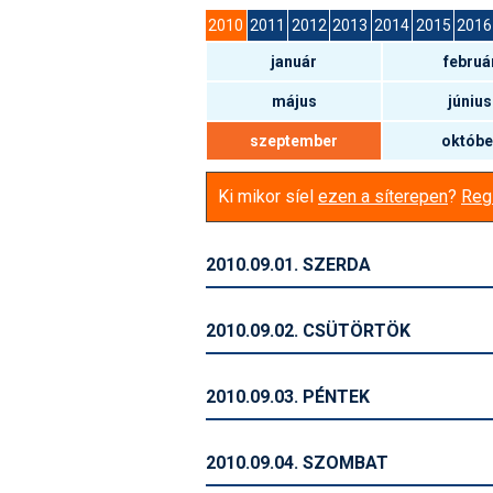
2010
2011
2012
2013
2014
2015
2016
január
februá
május
június
szeptember
októbe
Ki mikor síel
ezen a síterepen
?
Regi
2010.09.01. SZERDA
2010.09.02. CSÜTÖRTÖK
2010.09.03. PÉNTEK
2010.09.04. SZOMBAT