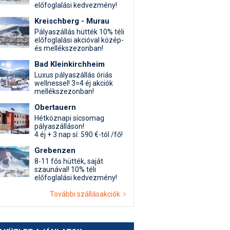
előfoglalási kedvezmény!
Kreischberg - Murau
Pályaszállás hütték 10% téli
előfoglalási akcióval közép-
és mellékszezonban!
Bad Kleinkirchheim
Luxus pályaszállás óriás
wellnessel! 3=4 éj akciók
mellékszezonban!
Obertauern
Hétköznapi sícsomag
pályaszálláson!
4 éj + 3 nap sí: 590 €-tól /fő!
Grebenzen
8-11 fős hütték, saját
szaunával! 10% téli
előfoglalási kedvezmény!
További szállásakciók