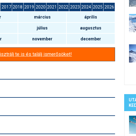
Síelé
2017
2018
2019
2020
2021
2022
2023
2024
2025
2026
Mind
r
március
április
A ho
Köte
július
augusztus
r
november
december
sztrálj te is és találj ismerősöket!
UT
KE