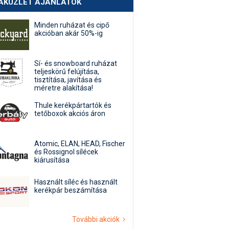
AKÜZLET AJÁNLATOK
Minden ruházat és cipő
akcióban akár 50%-ig
Sí- és snowboard ruházat
teljeskörű felújítása,
tisztítása, javítása és
méretre alakítása!
Thule kerékpártartók és
tetőboxok akciós áron
Atomic, ELAN, HEAD, Fischer
és Rossignol sílécek
kiárusítása
Használt síléc és használt
kerékpár beszámítása
További akciók