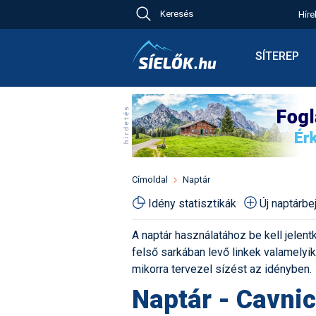
Keresés
Híre
Ch
Bú
SÍTEREP
Pr
Síterepkere
Új
Élménybesz
Ny
Síbérletárak
A
Terepcsopo
Hó
Toplista
Kr
Időjárás előr
Címoldal
Naptár
Kr
Havazás előr
Idény statisztikák
Új naptárb
M
Webkamerá
A naptár használatához be kell jelentk
Fotók
felső sarkában levő linkek valamelyiké
Pályaszállá
mikorra tervezel sízést az idényben.
Naptár - Cavnic