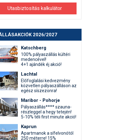
Utasbiztosítás kalkulátor
ÁLLÁSAKCIÓK 2026/2027
Katschberg
100% pályaszállás kültéri
medencével!
4+1 ajándék éj akció!
Lachtal
Előfoglalási kedvezmény
közvetlen pályaszálláson az
egész síszezonra!
Maribor - Pohorje
Pályaszállás**** szauna-
részleggel a hegy tetején!
5-10% téli first minute akció!
Kaprun
Apartmanok a sífelvonótól
250 méterre! 15%