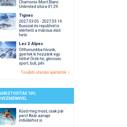
st kiegészítő sportok: bringa, szörf, stb.
Akciók
Új termékek
Chamonix-Mont Blanc
Unlimited sítúra 01.29.
en egyéb síeléshez kapcsolódó téma
Termékkereső
Tignes
nlappal kapcsolatos kérdések és válaszok
2027.03.05 - 2027.03.14
tlen beszélgetések
Busszal és repülővel is
elérhető a március első
hete
Les 2 Alpes
Otthonunkba hívunk,
gyertek ki hozzánk egy
hétre! Örök hó, gleccser,
sport, buli, pihi
További utazási ajánlatok
ASBIZTOSÍTÁS 10%
DVEZMÉNNYEL
Kösd meg most, csak pár
perc! Akár aznapi
induláshoz is.