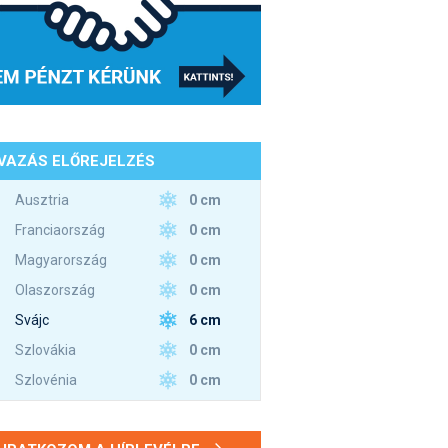
VAZÁS ELŐREJELZÉS
0 cm
Ausztria
0 cm
Franciaország
0 cm
Magyarország
0 cm
Olaszország
6 cm
Svájc
0 cm
Szlovákia
0 cm
Szlovénia